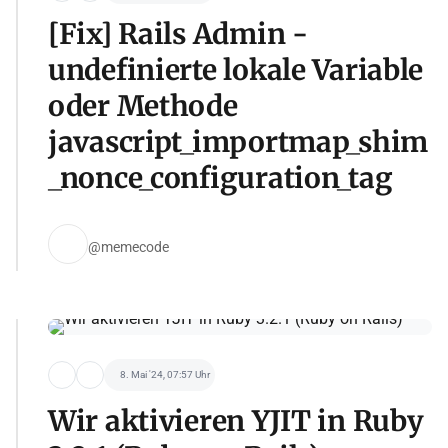
[Fix] Rails Admin -
undefinierte lokale Variable
oder Methode
javascript_importmap_shim
_nonce_configuration_tag
@memecode
8. Mai '24, 07:57 Uhr
Wir aktivieren YJIT in Ruby