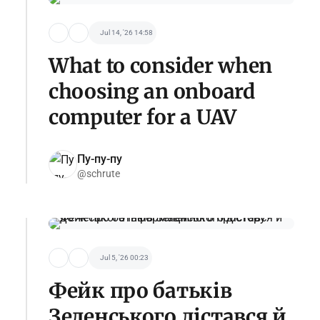
Jul 14, '26 14:58
What to consider when
choosing an onboard
computer for a UAV
Пу-пу-пу
@schrute
Jul 5, '26 00:23
Фейк про батьків
Зеленського дістався й