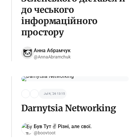
до чеського
інформаційного
простору
Анна Абрамчук
@AnnaAbramchuk
Jul 4, '26 13:15
Darnytsia Networking
Був Тут ✌️ Різні, але свої.
@boovtoot