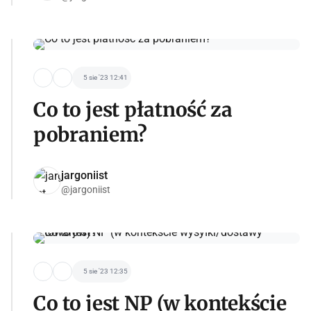
5 sie '23 12:41
Co to jest płatność za
pobraniem?
jargoniist
@jargoniist
5 sie '23 12:35
Co to jest NP (w kontekście