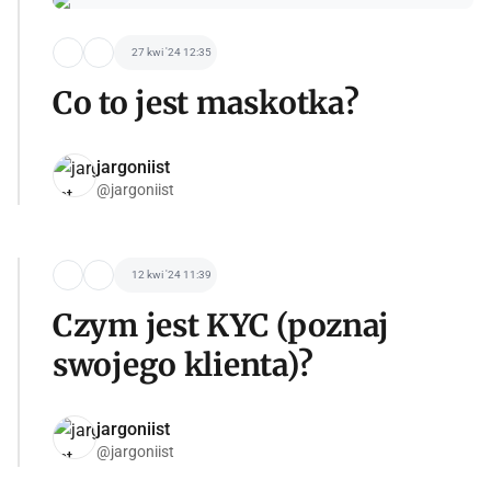
27 kwi '24 12:35
Co to jest maskotka?
jargoniist
@jargoniist
12 kwi '24 11:39
Czym jest KYC (poznaj
swojego klienta)?
jargoniist
@jargoniist