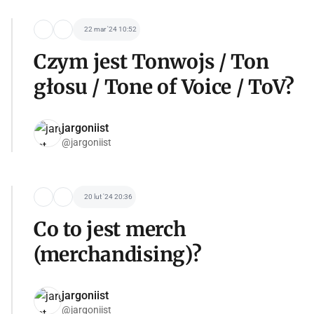
22 mar '24 10:52
Czym jest Tonwojs / Ton
głosu / Tone of Voice / ToV?
jargoniist
@jargoniist
20 lut '24 20:36
Co to jest merch
(merchandising)?
jargoniist
@jargoniist