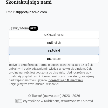
Skontaktuj się z nami
Email:
support@tseivo.com
Język / Мова
BETA
UK
Українська
EN
English
PL
Polski
DE
Deutsch
Tseivo to ukraińska platforma blogowa stworzona, aby dzielić się
unikalnymi doświadczeniami i wiedzą w języku ukraińskim. Cała
oryginalna treść jest tworzona po ukraińsku. Jednocześnie, aby
dzielić się przydatnymi informacjami z całym światem, pracujemy
nad wsparciem wielu języków.
Dowiedz się o tłumaczeniu
.
Dziękujemy za zrozumienie i wsparcie!
© Tseivo! (tseivo.com) 2023 - 2026
🇺🇦 Wymyślone w Rubiżnem, stworzone w Kołomyi