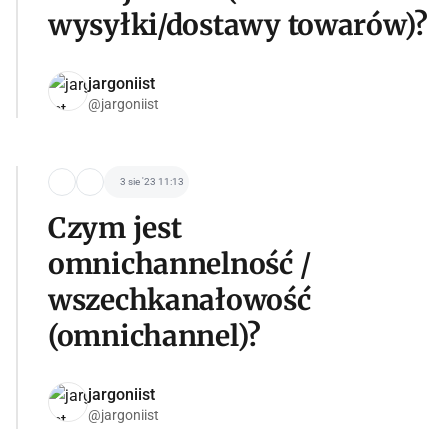
wysyłki/dostawy towarów)?
jargoniist
@jargoniist
3 sie '23 11:13
Czym jest
omnichannelność /
wszechkanałowość
(omnichannel)?
jargoniist
@jargoniist