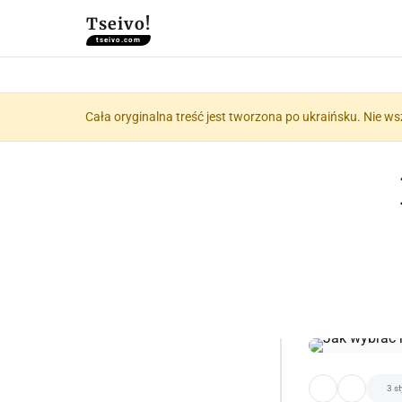
Tseivo!
tseivo.com
Cała oryginalna treść jest tworzona po ukraińsku. Nie ws
3 s