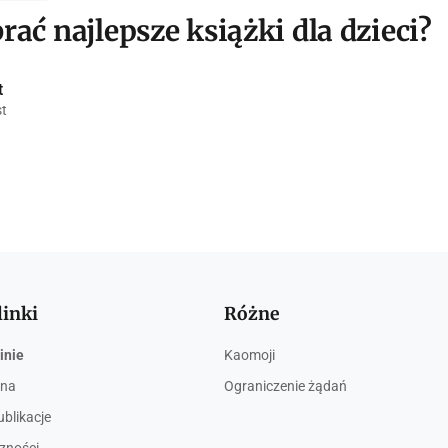
rać najlepsze książki dla dzieci?
t
st
linki
Różne
inie
Kaomoji
wna
Ograniczenie żądań
ublikacje