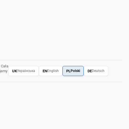
 Cała
UK
EN
PL
DE
ujemy
Українська
English
Polski
Deutsch