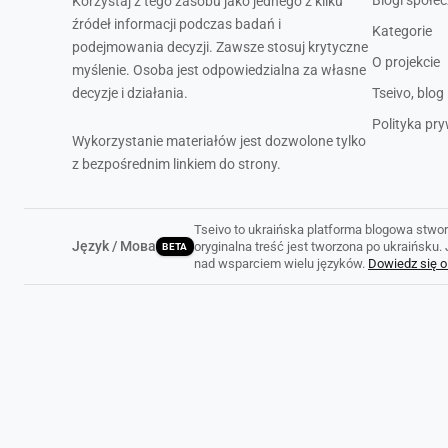
Blogi społe
Korzystaj z tego zasobu jako jednego z kilku
źródeł informacji podczas badań i
Kategorie
podejmowania decyzji. Zawsze stosuj krytyczne
O projekcie
myślenie. Osoba jest odpowiedzialna za własne
decyzje i działania.
Tseivo, blog
Polityka pr
Wykorzystanie materiałów jest dozwolone tylko
z bezpośrednim linkiem do strony.
Tseivo to ukraińska platforma blogowa stwor
Język / Мова
oryginalna treść jest tworzona po ukraińsku
BETA
nad wsparciem wielu języków.
Dowiedz się o