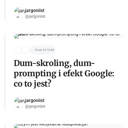
jargoniist
@jargoniist
16 sie '25 10:49
Dum-skroling, dum-
prompting i efekt Google:
co to jest?
jargoniist
@jargoniist