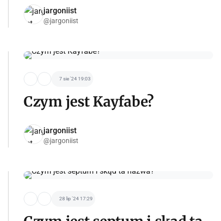
jargoniist
@jargoniist
7 sie '24 19:03
Czym jest Kayfabe?
jargoniist
@jargoniist
28 lip '24 17:29