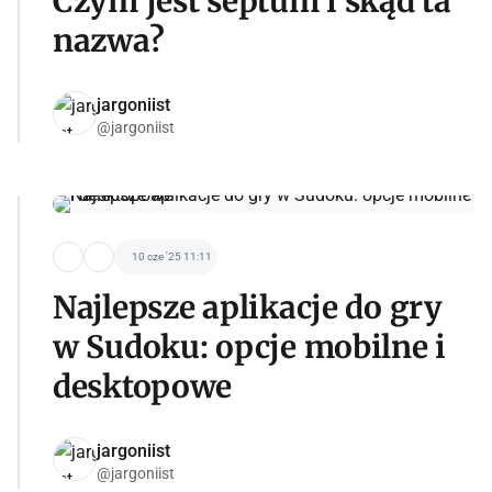
Czym jest septum i skąd ta
nazwa?
jargoniist
@jargoniist
10 cze '25 11:11
Najlepsze aplikacje do gry
w Sudoku: opcje mobilne i
desktopowe
jargoniist
@jargoniist