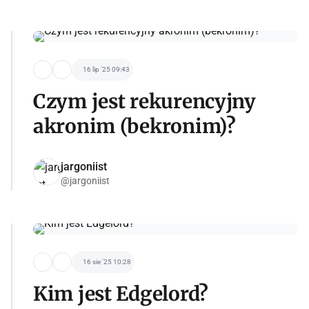
16 lip '25 09:43
Czym jest rekurencyjny
akronim (bekronim)?
jargoniist
@jargoniist
16 sie '25 10:28
Kim jest Edgelord?