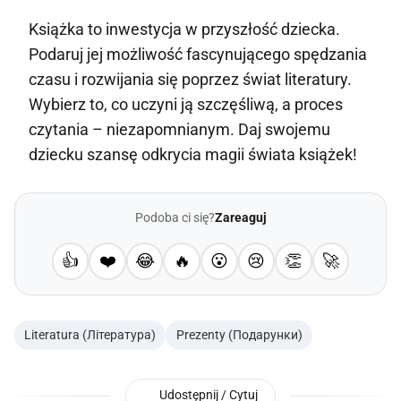
Książka to inwestycja w przyszłość dziecka.
Podaruj jej możliwość fascynującego spędzania
czasu i rozwijania się poprzez świat literatury.
Wybierz to, co uczyni ją szczęśliwą, a proces
czytania – niezapomnianym. Daj swojemu
dziecku szansę odkrycia magii świata książek!
Podoba ci się?
Zareaguj
👍
❤️
😂
🔥
😮
😢
👏
🚀
Literatura (Література)
Prezenty (Подарунки)
Udostępnij / Cytuj