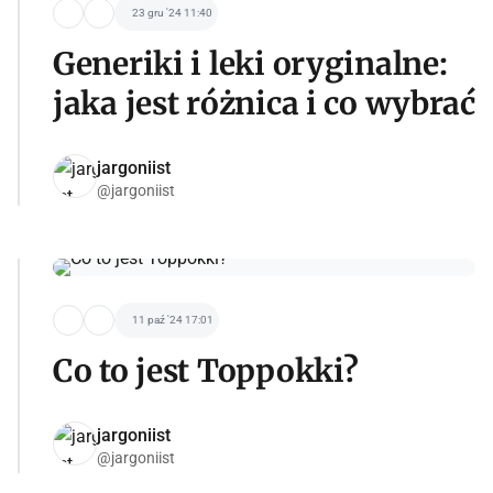
23 gru '24 11:40
Generiki i leki oryginalne:
jaka jest różnica i co wybrać
jargoniist
@jargoniist
11 paź '24 17:01
Co to jest Toppokki?
jargoniist
@jargoniist