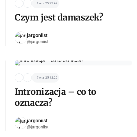
1 wrz '25 22:42
Czym jest damaszek?
jargoniist
@jargoniist
7 wrz '25 12:29
Intronizacja – co to
oznacza?
jargoniist
@jargoniist