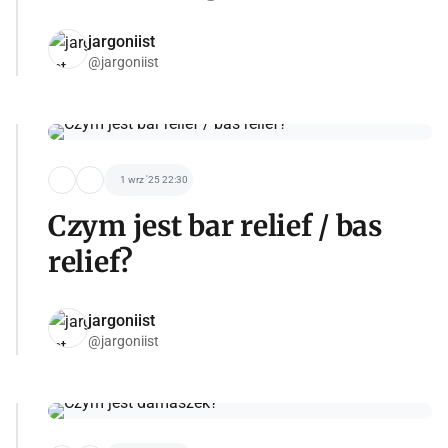
jargoniist
@jargoniist
1 wrz '25 22:30
Czym jest bar relief / bas
relief?
jargoniist
@jargoniist