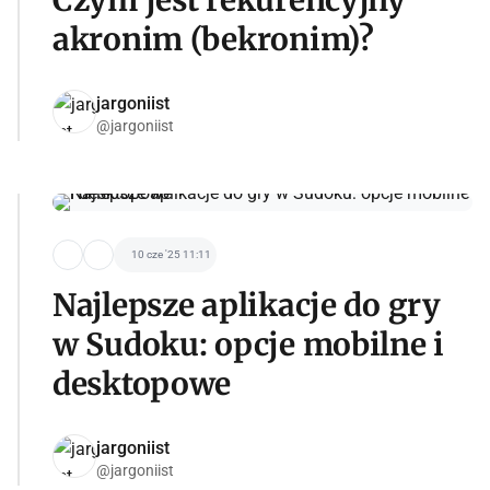
akronim (bekronim)?
jargoniist
@jargoniist
10 cze '25 11:11
Najlepsze aplikacje do gry
w Sudoku: opcje mobilne i
desktopowe
jargoniist
@jargoniist