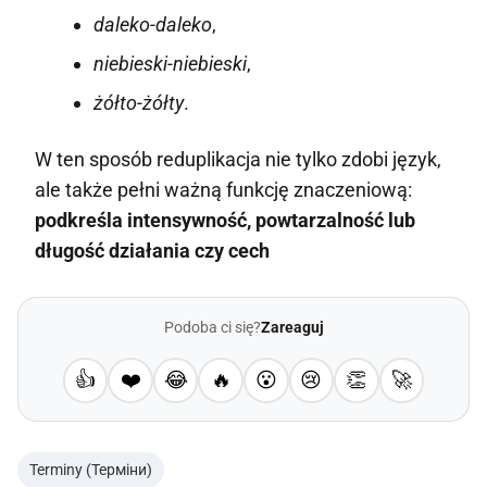
daleko-daleko
,
niebieski-niebieski
,
żółto-żółty
.
W ten sposób reduplikacja nie tylko zdobi język,
ale także pełni ważną funkcję znaczeniową:
podkreśla intensywność, powtarzalność lub
długość działania czy cech
Podoba ci się?
Zareaguj
👍
❤️
😂
🔥
😮
😢
👏
🚀
Terminy (Терміни)