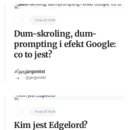
16 sie '25 10:49
Dum-skroling, dum-
prompting i efekt Google:
co to jest?
jargoniist
@jargoniist
16 sie '25 10:28
Kim jest Edgelord?