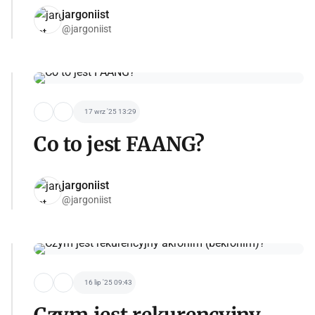
jargoniist
@jargoniist
17 wrz '25 13:29
Co to jest FAANG?
jargoniist
@jargoniist
16 lip '25 09:43
Czym jest rekurencyjny