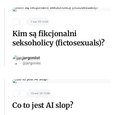
7 wrz '25 12:33
Kim są fikcjonalni
seksoholicy (fictosexuals)?
jargoniist
@jargoniist
10 wrz '25 12:48
Co to jest AI slop?