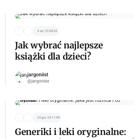
3 sty '25 08:52
Jak wybrać najlepsze
książki dla dzieci?
jargoniist
@jargoniist
23 gru '24 11:40
Generiki i leki oryginalne: