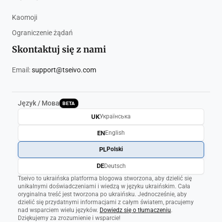
Kaomoji
Ograniczenie żądań
Skontaktuj się z nami
Email:
support@tseivo.com
Język / Мова
BETA
UK
Українська
EN
English
PL
Polski
DE
Deutsch
Tseivo to ukraińska platforma blogowa stworzona, aby dzielić się
unikalnymi doświadczeniami i wiedzą w języku ukraińskim. Cała
oryginalna treść jest tworzona po ukraińsku. Jednocześnie, aby
dzielić się przydatnymi informacjami z całym światem, pracujemy
nad wsparciem wielu języków.
Dowiedz się o tłumaczeniu
.
Dziękujemy za zrozumienie i wsparcie!