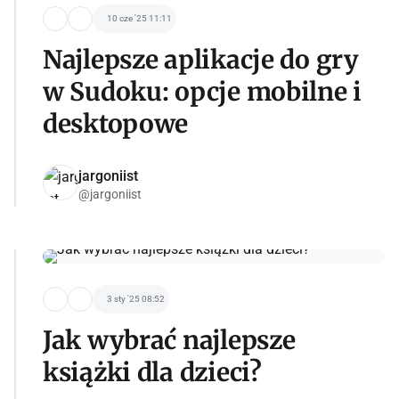
10 cze '25 11:11
Najlepsze aplikacje do gry
w Sudoku: opcje mobilne i
desktopowe
jargoniist
@jargoniist
3 sty '25 08:52
Jak wybrać najlepsze
książki dla dzieci?