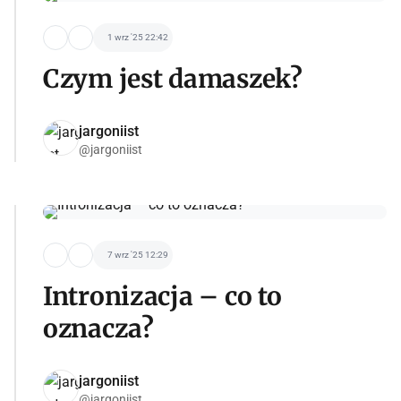
1 wrz '25 22:42
Czym jest damaszek?
jargoniist
@jargoniist
7 wrz '25 12:29
Intronizacja – co to
oznacza?
jargoniist
@jargoniist