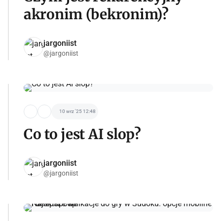
akronim (bekronim)?
jargoniist
@jargoniist
10 wrz '25 12:48
Co to jest AI slop?
jargoniist
@jargoniist