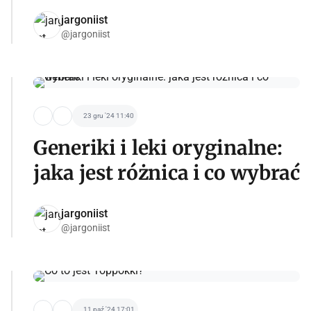
jargoniist
@jargoniist
23 gru '24 11:40
Generiki i leki oryginalne:
jaka jest różnica i co wybrać
jargoniist
@jargoniist
11 paź '24 17:01