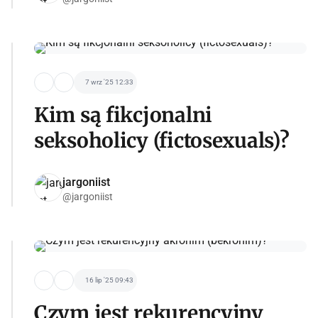
7 wrz '25 12:33
Kim są fikcjonalni
seksoholicy (fictosexuals)?
jargoniist
@jargoniist
16 lip '25 09:43
Czym jest rekurencyjny