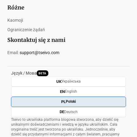
Różne
Kaomoji
Ograniczenie żądań
Skontaktuj się z nami
Email:
support@tseivo.com
Język / Мова
BETA
UK
Українська
EN
English
PL
Polski
DE
Deutsch
Tseivo to ukraińska platforma blogowa stworzona, aby dzielić się
unikalnymi doświadczeniami i wiedzą w języku ukraińskim. Cała
oryginalna treść jest tworzona po ukraińsku. Jednocześnie, aby
dzielić się przydatnymi informacjami z całym światem, pracujemy