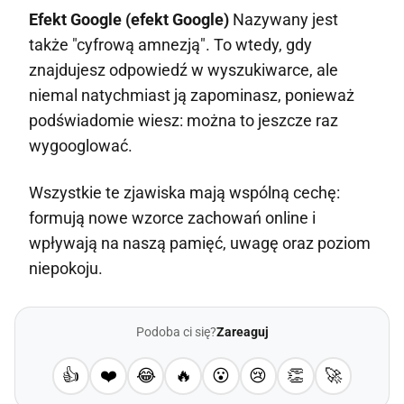
Efekt Google (efekt Google)
Nazywany jest
także "cyfrową amnezją". To wtedy, gdy
znajdujesz odpowiedź w wyszukiwarce, ale
niemal natychmiast ją zapominasz, ponieważ
podświadomie wiesz: można to jeszcze raz
wygooglować.
Wszystkie te zjawiska mają wspólną cechę:
formują nowe wzorce zachowań online i
wpływają na naszą pamięć, uwagę oraz poziom
niepokoju.
Podoba ci się?
Zareaguj
👍
❤️
😂
🔥
😮
😢
👏
🚀