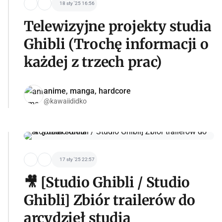
18 sty '25 16:56
Telewizyjne projekty studia
Ghibli (Trochę informacji o
każdej z trzech prac)
anime, manga, hardcore
@kawaiididko
17 sty '25 22:57
🎥 [Studio Ghibli / Studio
Ghibli] Zbiór trailerów do
arcydzieł studia