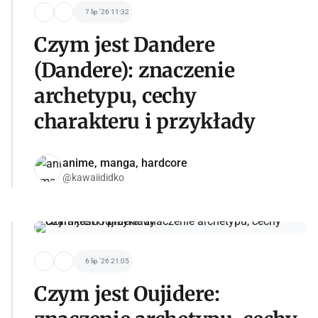
7 lip '26 11:32
Czym jest Dandere
(Dandere): znaczenie
archetypu, cechy
charakteru i przykłady
anime, manga, hardcore
@kawaiididko
6 lip '26 21:05
Czym jest Oujidere: