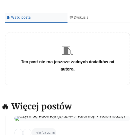
🧵 Wątki posta
💬 Dyskusja
🧵
Ten post nie ma jeszcze żadnych dodatków od
autora.
🔥 Więcej postów
4 lip '26 22:15