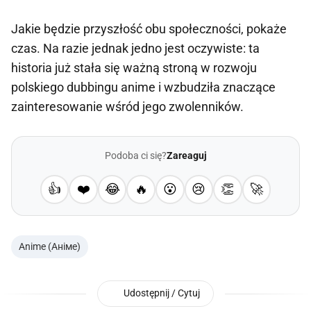
Jakie będzie przyszłość obu społeczności, pokaże
czas. Na razie jednak jedno jest oczywiste: ta
historia już stała się ważną stroną w rozwoju
polskiego dubbingu anime i wzbudziła znaczące
zainteresowanie wśród jego zwolenników.
Podoba ci się?
Zareaguj
👍
❤️
😂
🔥
😮
😢
👏
🚀
Anime (Аніме)
Udostępnij / Cytuj