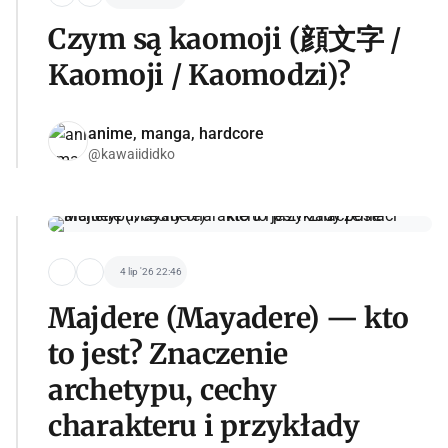
Czym są kaomoji (顔文字 /
Kaomoji / Kaomodzi)?
anime, manga, hardcore
@kawaiididko
4 lip '26 22:46
Majdere (Mayadere) — kto
to jest? Znaczenie
archetypu, cechy
charakteru i przykłady