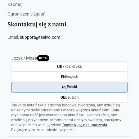
Kaomoji
Ograniczenie żądań
Skontaktuj się z nami
Email:
support@tseivo.com
Język / Мова
BETA
UK
Українська
EN
English
PL
Polski
DE
Deutsch
Tseivo to ukraińska platforma blogowa stworzona, aby dzielić się
unikalnymi doświadczeniami i wiedzą w języku ukraińskim. Cała
oryginalna treść jest tworzona po ukraińsku. Jednocześnie, aby
dzielić się przydatnymi informacjami z całym światem, pracujemy
nad wsparciem wielu języków.
Dowiedz się o tłumaczeniu
.
Dziękujemy za zrozumienie i wsparcie!