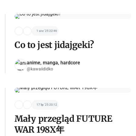
1 wrz '25 22:46
Co to jest jidajgeki?
anime, manga, hardcore
@kawaiididko
17 lip '25 20:12
Mały przegląd FUTURE
WAR 198X年