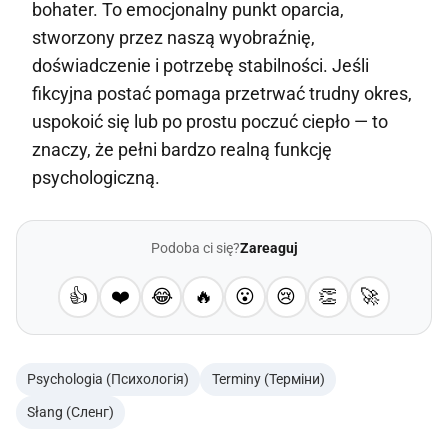
bohater. To emocjonalny punkt oparcia,
stworzony przez naszą wyobraźnię,
doświadczenie i potrzebę stabilności. Jeśli
fikcyjna postać pomaga przetrwać trudny okres,
uspokoić się lub po prostu poczuć ciepło — to
znaczy, że pełni bardzo realną funkcję
psychologiczną.
Podoba ci się?
Zareaguj
👍
❤️
😂
🔥
😮
😢
👏
🚀
Psychologia (Психологія)
Terminy (Терміни)
Słang (Сленг)