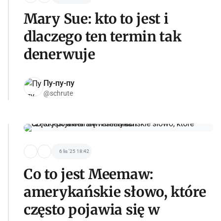
Mary Sue: kto to jest i
dlaczego ten termin tak
denerwuje
Пу-пу-пу
@schrute
6 lis '25 18:42
Co to jest Meemaw:
amerykańskie słowo, które
często pojawia się w