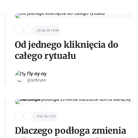
29 sty '26 19:38
Od jednego kliknięcia do
całego rytuału
Пу-пу-пу
@schrute
4 lut '26 12:31
Dlaczego podłoga zmienia