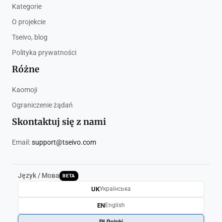
Kategorie
O projekcie
Tseivo, blog
Polityka prywatności
Różne
Kaomoji
Ograniczenie żądań
Skontaktuj się z nami
Email:
support@tseivo.com
Język / Мова
BETA
UK
Українська
EN
English
PL
Polski