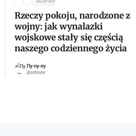
6 lis '25 18:27
Rzeczy pokoju, narodzone z
wojny: jak wynalazki
wojskowe stały się częścią
naszego codziennego życia
Пу-пу-пу
@schrute