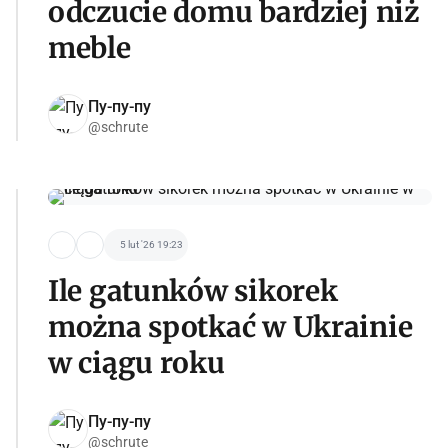
odczucie domu bardziej niż
meble
Пу-пу-пу
@schrute
5 lut '26 19:23
Ile gatunków sikorek
można spotkać w Ukrainie
w ciągu roku
Пу-пу-пу
@schrute