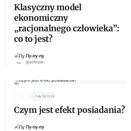
Klasyczny model
ekonomiczny
„racjonalnego człowieka”:
co to jest?
Пу-пу-пу
@schrute
7 sty '26 12:14
Czym jest efekt posiadania?
Пу-пу-пу