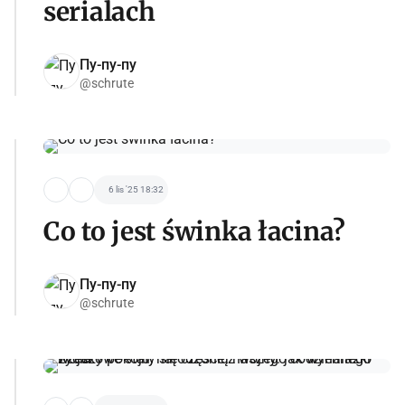
serialach
Пу-пу-пу
@schrute
6 lis '25 18:32
Co to jest świnka łacina?
Пу-пу-пу
@schrute