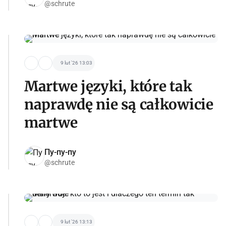
@schrute
9 lut '26 13:03
Martwe języki, które tak
naprawdę nie są całkowicie
martwe
Пу-пу-пу
@schrute
9 lut '26 13:13