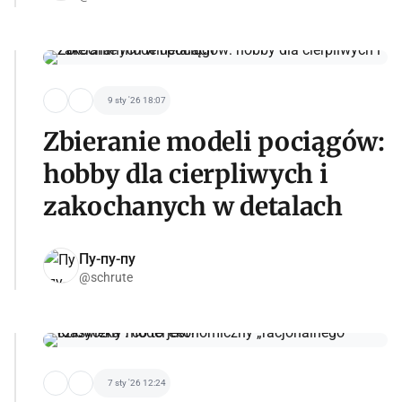
9 sty '26 18:07
Zbieranie modeli pociągów:
hobby dla cierpliwych i
zakochanych w detalach
Пу-пу-пу
@schrute
7 sty '26 12:24