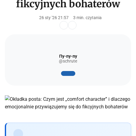
fikcyjnych bohaterów
26 sty '26 21:57
3 min. czytania
Пу-пу-пу
@schrute