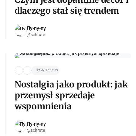
dlaczego stał się trendem
Пу-пу-пу
@schrute
27 sty '26 17:53
Nostalgia jako produkt: jak
przemysł sprzedaje
wspomnienia
Пу-пу-пу
@schrute