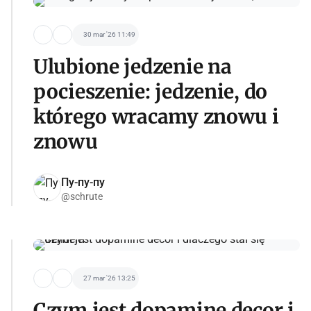
30 mar '26 11:49
Ulubione jedzenie na
pocieszenie: jedzenie, do
którego wracamy znowu i
znowu
Пу-пу-пу
@schrute
27 mar '26 13:25
Czym jest dopamine decor i