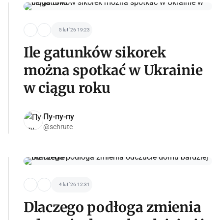
5 lut '26 19:23
Ile gatunków sikorek
można spotkać w Ukrainie
w ciągu roku
Пу-пу-пу
@schrute
4 lut '26 12:31
Dlaczego podłoga zmienia