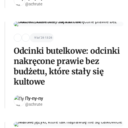
@schrute
9 lut '26 13:26
Odcinki butelkowe: odcinki
nakręcone prawie bez
budżetu, które stały się
kultowe
Пу-пу-пу
@schrute