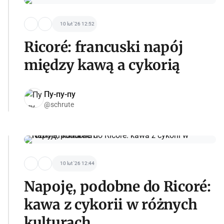
10 lut '26 12:52
Ricoré: francuski napój
między kawą a cykorią
Пу-пу-пу
@schrute
10 lut '26 12:44
Napoję, podobne do Ricoré:
kawa z cykorii w różnych
kulturach