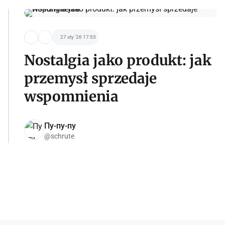
27 sty '26 17:53
Nostalgia jako produkt: jak
przemysł sprzedaje
wspomnienia
Пу-пу-пу
@schrute