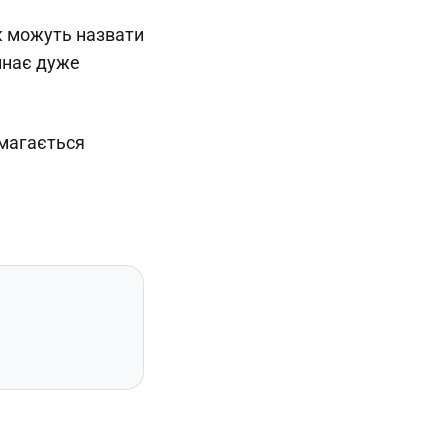
ак можуть назвати
инає дуже
амагається