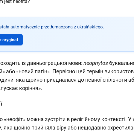
ostała automatycznie przetłumaczona z ukraińskiego.
 oryginał
оходить із давньогрецької мови:
neophytos
буквальн
 або «новий пагін». Первісно цей термін використо
дини, яка щойно приєдналася до певної спільноти а
«пускає коріння».
ї
 «неофіт» можна зустріти в релігійному контексті. У 
, яка щойно прийняла віру або нещодавно охрестила