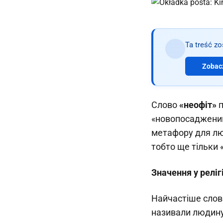
Ta treść z
Zobacz
Слово
«неофіт»
п
«новопосаджений»
метафору для лю
тобто ще тільки 
Значення у релігі
Найчастіше слово
називали людину