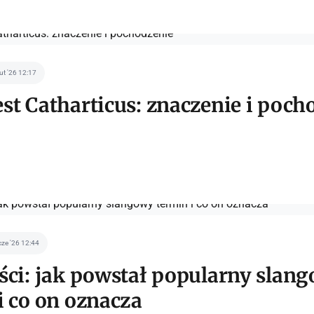
lut '26 12:17
st Catharticus: znaczenie i poch
cze '26 12:44
ści: jak powstał popularny slan
i co on oznacza