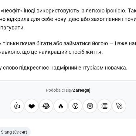
 «неофіт» іноді використовують із легкою іронією. Т
о відкрила для себе нову ідею або захоплення і поч
опагувати.
 тільки почав бігати або займатися йогою — і вже н
навколо, що це найкращий спосіб життя.
у слово підкреслює надмірний ентузіазм новачка.
Podoba ci się?
Zareaguj
👍
❤️
😂
🔥
😮
😢
👏
🚀
Słang (Сленг)