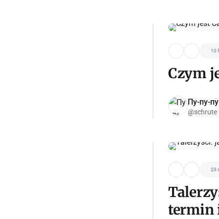
10 
Czym je
Пу-пу-пу
@schrute
23 
Talerzy
termin 