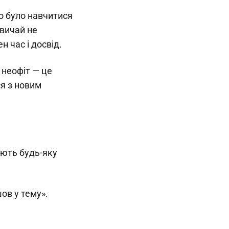
но було навчитися
звичай не
 час і досвід.
 неофіт — це
я з новим
ають будь-яку
шов у тему».