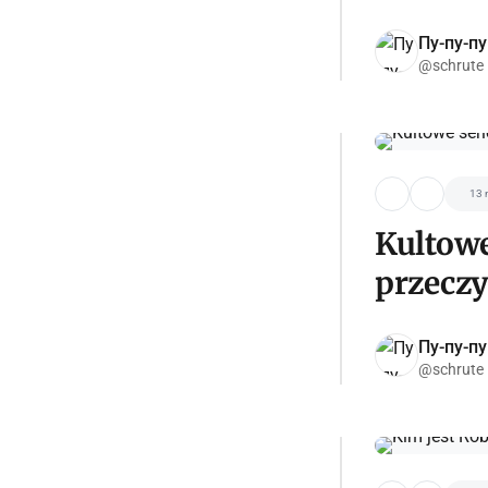
Пу-пу-пу
@schrute
13 
Kultowe
przeczy
Пу-пу-пу
@schrute