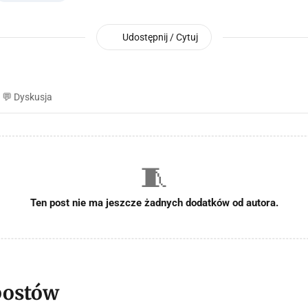
Udostępnij / Cytuj
💬 Dyskusja
🧵
Ten post nie ma jeszcze żadnych dodatków od autora.
postów