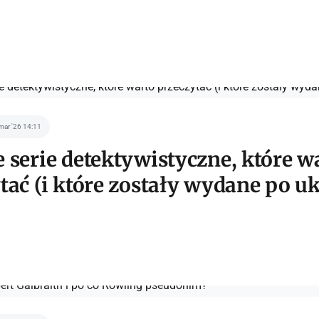
mar '26 14:11
 serie detektywistyczne, które w
tać (i które zostały wydane po u