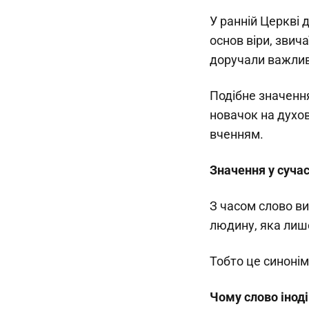
У ранній Церкві 
основ віри, звич
доручали важливі
Подібне значення
новачок на духо
вченням.
Значення у сучас
З часом слово ви
людину, яка лиш
Тобто це синонім 
Чому слово іноді