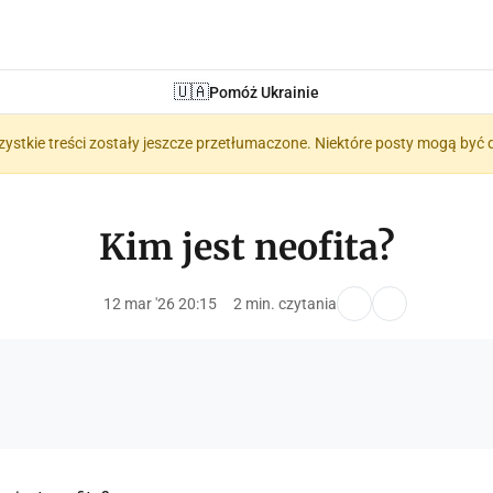
🇺🇦
Pomóż Ukrainie
zystkie treści zostały jeszcze przetłumaczone. Niektóre posty mogą być 
Kim jest neofita?
12 mar '26 20:15
2 min. czytania