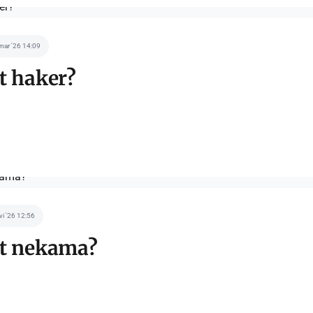
mar '26 14:09
t haker?
wi '26 12:56
st nekama?