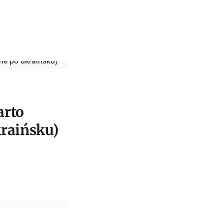
arto
kraińsku)