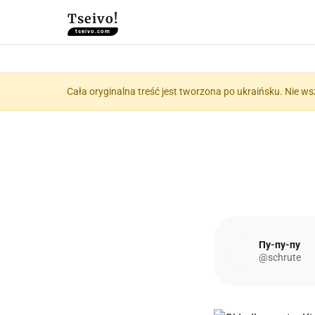
Tseivo!
tseivo.com
Cała oryginalna treść jest tworzona po ukraińsku. Nie ws
Пу-пу-пу
@schrute