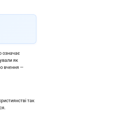
о означає
вували як
бо вчення —
християнстві так
ся.