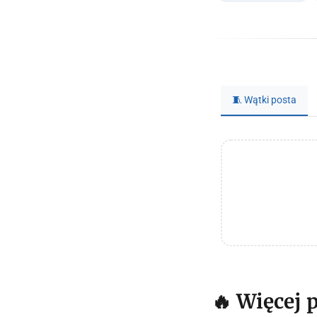
🧵 Wątki posta
🔥 Więcej 