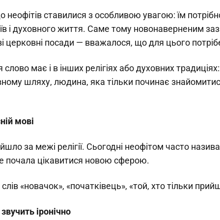
до неофітів ставилися з особливою увагою: їм потріб
аїв і духовного життя. Саме тому новонаверненим за
 церковні посади — вважалося, що для цього потрібен
 слово має і в інших релігіях або духовних традиціях:
вному шляху, людина, яка тільки починає знайомитис
ній мові
йшло за межі релігії. Сьогодні неофітом часто назив
е почала цікавитися новою сферою.
слів «новачок», «початківець», «той, хто тільки прий
 звучить іронічно