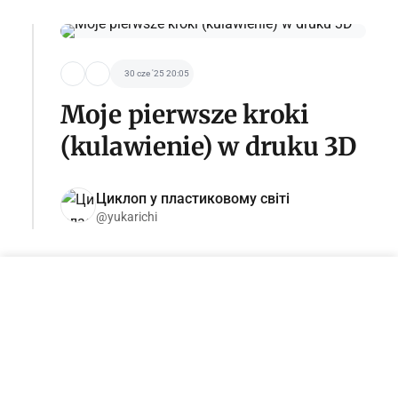
30 cze '25 20:05
Moje pierwsze kroki
(kulawienie) w druku 3D
Циклоп у пластиковому світі
@yukarichi
Zostań sponsorem tej kategorii
adv@tseivo.com
19 kwi '25 15:37
Czym jest DrukArmia?
Jak to działa i jak