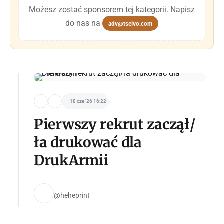
Możesz zostać sponsorem tej kategorii. Napisz
do nas na
adv@tseivo.com
18 cze '26 16:22
Pierwszy rekrut zaczął/
ła drukować dla
DrukArmii
@heheprint