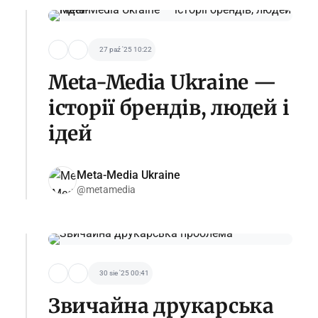
27 paź '25 10:22
Meta-Media Ukraine —
історії брендів, людей і
ідей
Meta-Media Ukraine
@metamedia
30 sie '25 00:41
Звичайна друкарська