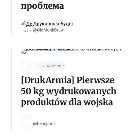
проблема
Друкарські будні
@OldMonkBrew
20 sie '25 19:37
[DrukArmia] Pierwsze
50 kg wydrukowanych
produktów dla wojska
@heheprint