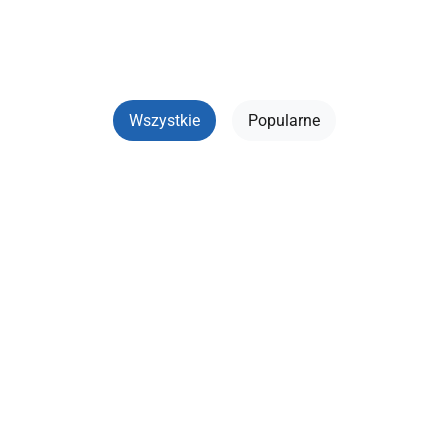
dołączyć do ruchu, od czego zacząć swoją przygodę z
drukiem 3D, jakie narzędzia i materiały wybrać, a także
historie drukarzy. Dołącz do DrukArmii.
Wszystkie
Popularne