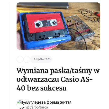
21 lip '26 18:01
Wymiana paska/taśmy w
odtwarzaczu Casio AS-
40 bez sukcesu
Вуглецева форма життя
@CarboNarco