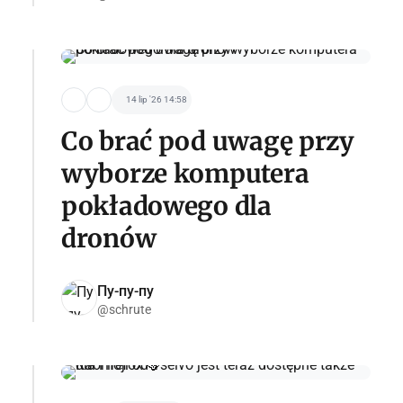
14 lip '26 14:58
Co brać pod uwagę przy
wyborze komputera
pokładowego dla
dronów
Пу-пу-пу
@schrute