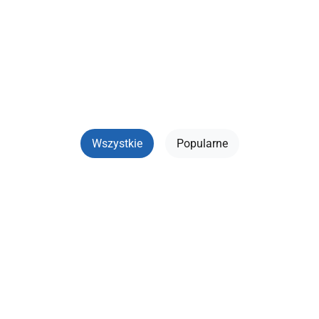
technologii. Można tu znaleźć recenzje gadżetów, porady
techniczne dotyczące korzystania z oprogramowania i
sprzętu. Treści w języku ukraińskim, osobiste
doświadczenia blogerów. Przydatne informacje na temat
wszystkiego, począwszy od konsol do gier, a skończywszy
na buncie maszyn.
Wszystkie
Popularne