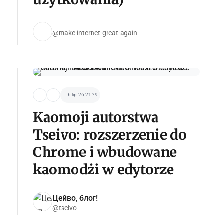
@make-internet-great-again
6 lip '26 21:29
Kaomoji autorstwa
Tseivo: rozszerzenie do
Chrome i wbudowane
kaomodżi w edytorze
Цейво, блог!
@tseivo