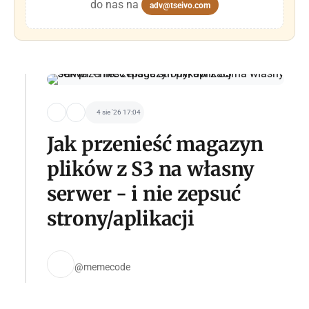
do nas na
adv@tseivo.com
4 sie '26 17:04
Jak przenieść magazyn
plików z S3 na własny
serwer - i nie zepsuć
strony/aplikacji
@memecode