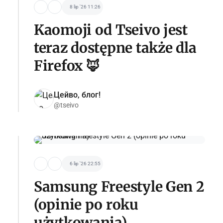
8 lip '26 11:26
Kaomoji od Tseivo jest
teraz dostępne także dla
Firefox 🦊
Цейво, блог!
@tseivo
6 lip '26 22:55
Samsung Freestyle Gen 2
(opinie po roku
użytkowania)