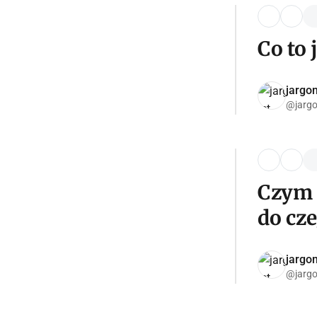
Co to 
jargon
@jargo
Czym 
do cz
jargon
@jargo