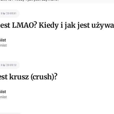
3 lip '23 05:31
jest LMAO? Kiedy i jak jest używ
iist
niist
3 lip '23 05:12
st krusz (crush)?
iist
niist