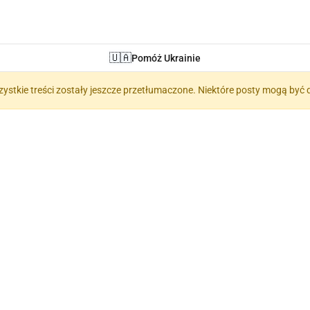
🇺🇦
Pomóż Ukrainie
zystkie treści zostały jeszcze przetłumaczone. Niektóre posty mogą być 
📝 Słang (Сленг)