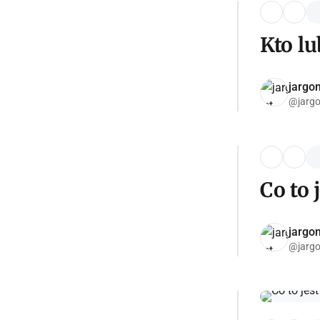
Kto lu
jargon
@jargo
Co to 
jargon
@jargo