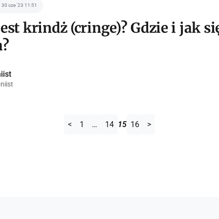
30 cze '23 11:51
jest krindż (cringe)? Gdzie i jak si
a?
iist
niist
<
1
…
14
15
16
>