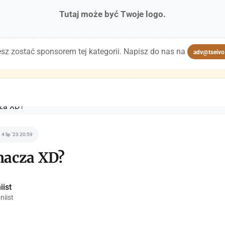
Tutaj może być Twoje logo.
sz zostać sponsorem tej kategorii. Napisz do nas na
adv@tseivo
4 lip '23 20:59
nacza XD?
iist
niist