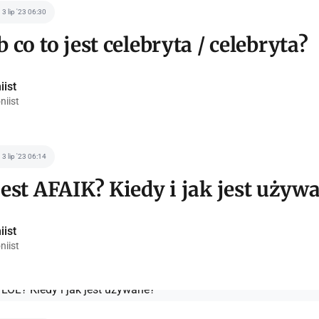
3 lip '23 06:30
b co to jest celebryta / celebryta?
iist
niist
3 lip '23 06:14
jest AFAIK? Kiedy i jak jest używ
iist
niist