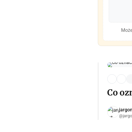
Może
Co oz
jargon
@jargo