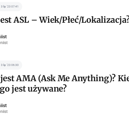
3 lip '23 07:41
jest ASL – Wiek/Płeć/Lokalizacja
iist
niist
3 lip '23 06:30
jest AMA (Ask Me Anything)? Kied
ego jest używane?
iist
niist