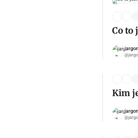
Co to 
jargon
@jargo
Kim je
jargon
@jargo