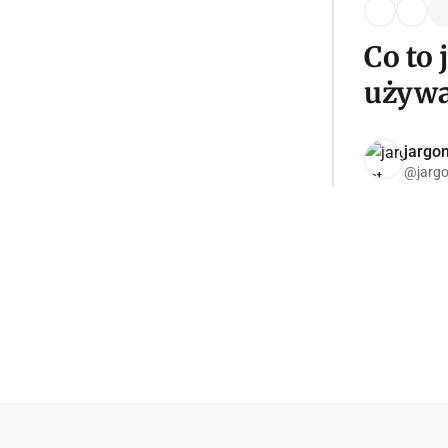
Co to 
używ
jargon
@jargo