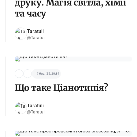
друку. Магія світла, хімії
та часу
Taratuli
@Taratuli
7 бер. '25, 20:34
Що таке Ціанотипія?
Taratuli
@Taratuli