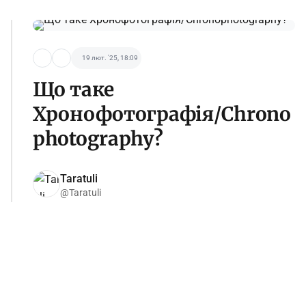
19 лют. '25, 18:09
Що таке
Хронофотографія/Chrono
photography?
Taratuli
@Taratuli