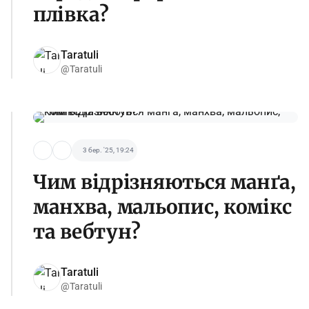
плівка?
Taratuli
@Taratuli
3 бер. '25, 19:24
Чим відрізняються манґа,
манхва, мальопис, комікс
та вебтун?
Taratuli
@Taratuli