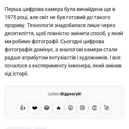
Перша цифрова камера була винайдена ще в
1975 році, але світ не був готовий до такого
прориву. Технологія знадобилася лише через
десятиліття, щоб повністю змінити спосіб, у який
ми робимо фотографії. Сьогодні цифрова
фотографія домінує, а аналогові камери стали
радше атрибутом ентузіастів і художників. І все
почалося з експерименту інженера, який змінив
хід історії.
Цейво!
Відреагуй!
👍
❤️
😂
🔥
😮
😢
👏
🚀