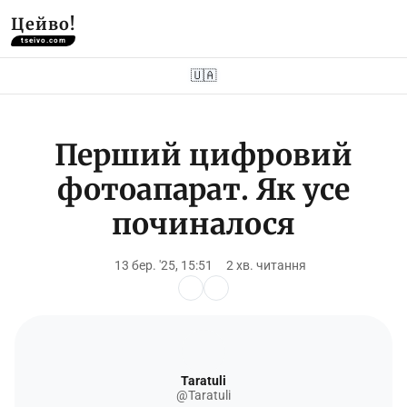
Цейво!
tseivo.com
🇺🇦
Перший цифровий
фотоапарат. Як усе
починалося
13 бер. '25, 15:51
2 хв. читання
Taratuli
@Taratuli