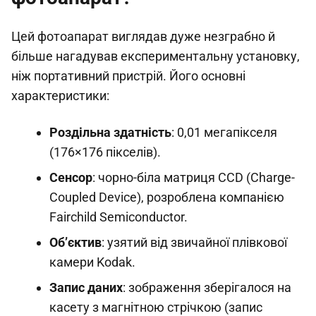
Цей фотоапарат виглядав дуже незграбно й
більше нагадував експериментальну установку,
ніж портативний пристрій. Його основні
характеристики:
Роздільна здатність
: 0,01 мегапікселя
(176×176 пікселів).
Сенсор
: чорно-біла матриця CCD (Charge-
Coupled Device), розроблена компанією
Fairchild Semiconductor.
Об’єктив
: узятий від звичайної плівкової
камери Kodak.
Запис даних
: зображення зберігалося на
касету з магнітною стрічкою (запис