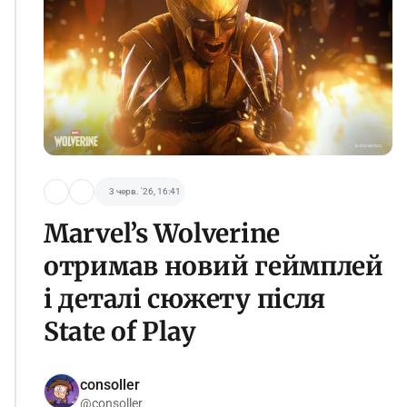
3 черв. '26, 16:41
Marvel’s Wolverine
отримав новий геймплей
і деталі сюжету після
State of Play
consoller
@consoller