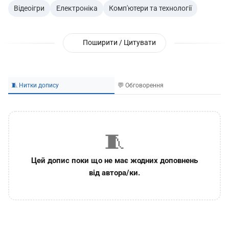
Відеоігри
Електроніка
Комп'ютери та технології
Поширити / Цитувати
🧵 Нитки допису
💬 Обговорення
🧵
Цей допис поки що не має жодних доповнень
від автора/ки.