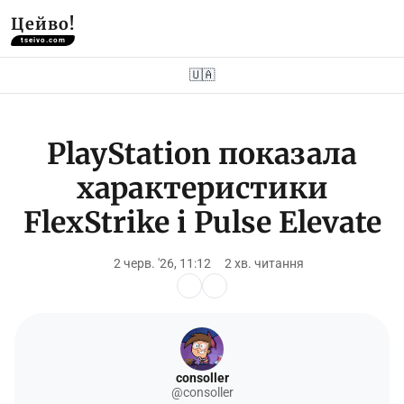
Цейво!
tseivo.com
🇺🇦
PlayStation показала
характеристики
FlexStrike і Pulse Elevate
2 черв. '26, 11:12
2 хв. читання
consoller
@consoller