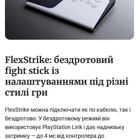
FlexStrike: бездротовий
fight stick із
налаштуваннями під різні
стилі гри
FlexStrike можна підключати як по кабелю, так і
бездротово. У бездротовому режимі він
використовує PlayStation Link і дає наднизьку
затримку — до 4 мс від контролера до