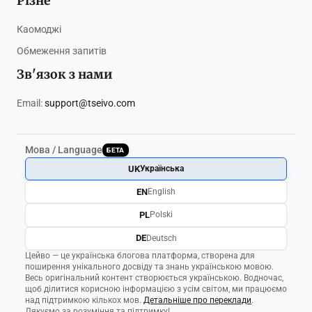
Різне
Каомоджі
Обмеження запитів
Зв'язок з нами
Email:
support@tseivo.com
Мова / Language
БЕТА
UK
Українська
EN
English
PL
Polski
DE
Deutsch
Цейво — це українська блогова платформа, створена для
поширення унікального досвіду та знань українською мовою.
Весь оригінальний контент створюється українською. Водночас,
щоб ділитися корисною інформацією з усім світом, ми працюємо
над підтримкою кількох мов.
Детальніше про переклади
.
Дякуємо за розуміння та підтримку!