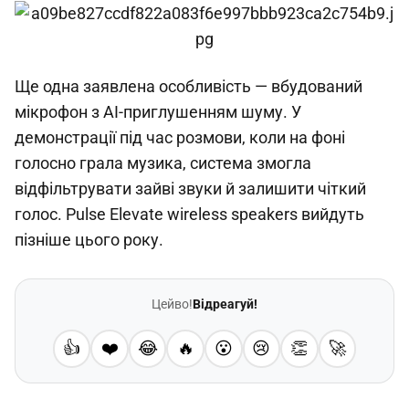
Ще одна заявлена особливість — вбудований
мікрофон з AI-приглушенням шуму. У
демонстрації під час розмови, коли на фоні
голосно грала музика, система змогла
відфільтрувати зайві звуки й залишити чіткий
голос. Pulse Elevate wireless speakers вийдуть
пізніше цього року.
Цейво!
Відреагуй!
👍
❤️
😂
🔥
😮
😢
👏
🚀