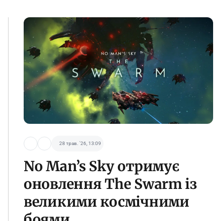
28 трав. '26, 13:09
No Man’s Sky отримує
оновлення The Swarm із
великими космічними
боями