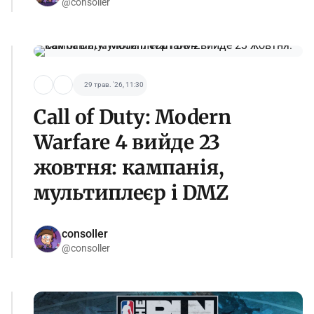
@consoller
29 трав. '26, 11:30
Call of Duty: Modern
Warfare 4 вийде 23
жовтня: кампанія,
мультиплеєр і DMZ
consoller
@consoller