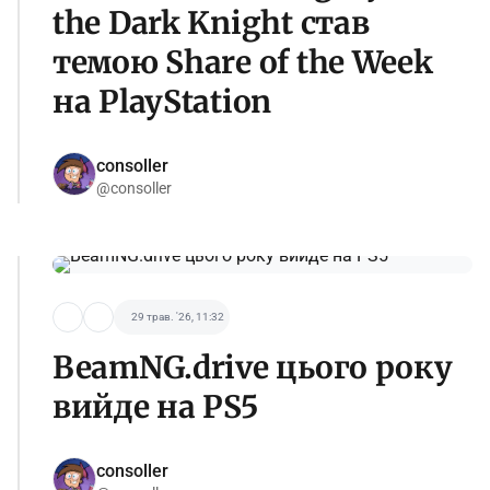
the Dark Knight став
темою Share of the Week
на PlayStation
consoller
@consoller
29 трав. '26, 11:32
BeamNG.drive цього року
вийде на PS5
consoller