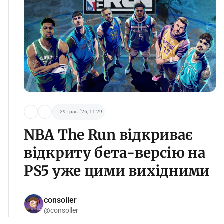
29 трав. '26, 11:29
NBA The Run відкриває
відкриту бета-версію на
PS5 уже цими вихідними
consoller
@consoller