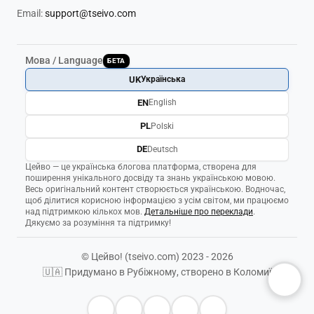
Email:
support@tseivo.com
Мова / Language
БЕТА
UK
Українська
EN
English
PL
Polski
DE
Deutsch
Цейво — це українська блогова платформа, створена для
поширення унікального досвіду та знань українською мовою.
Весь оригінальний контент створюється українською. Водночас,
щоб ділитися корисною інформацією з усім світом, ми працюємо
над підтримкою кількох мов.
Детальніше про переклади
.
Дякуємо за розуміння та підтримку!
© Цейво! (tseivo.com) 2023 - 2026
🇺🇦 Придумано в Рубіжному, створено в Коломиї