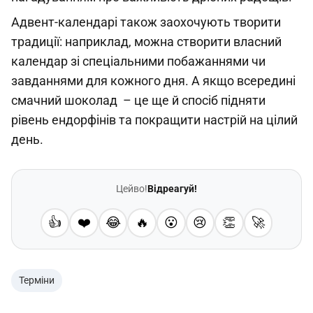
Адвент-календарі також заохочують творити
традиції: наприклад, можна створити власний
календар зі спеціальними побажаннями чи
завданнями для кожного дня. А якщо всередині
смачний шоколад – це ще й спосіб підняти
рівень ендорфінів та покращити настрій на цілий
день.
Цейво!
Відреагуй!
👍
❤️
😂
🔥
😮
😢
👏
🚀
Терміни