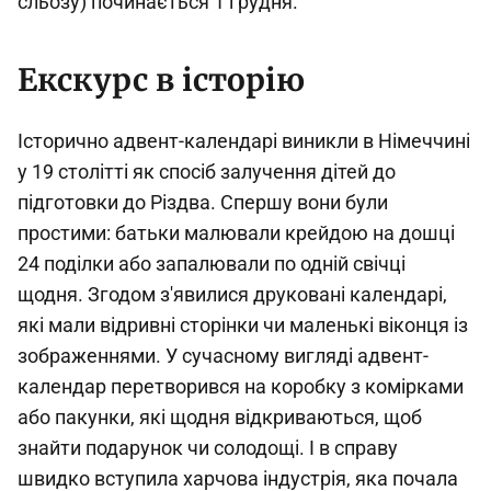
сльозу) починається 1 грудня.
Екскурс в історію
Історично адвент-календарі виникли в Німеччині
у 19 столітті як спосіб залучення дітей до
підготовки до Різдва. Спершу вони були
простими: батьки малювали крейдою на дошці
24 поділки або запалювали по одній свічці
щодня. Згодом з'явилися друковані календарі,
які мали відривні сторінки чи маленькі віконця із
зображеннями. У сучасному вигляді адвент-
календар перетворився на коробку з комірками
або пакунки, які щодня відкриваються, щоб
знайти подарунок чи солодощі. І в справу
швидко вступила харчова індустрія, яка почала