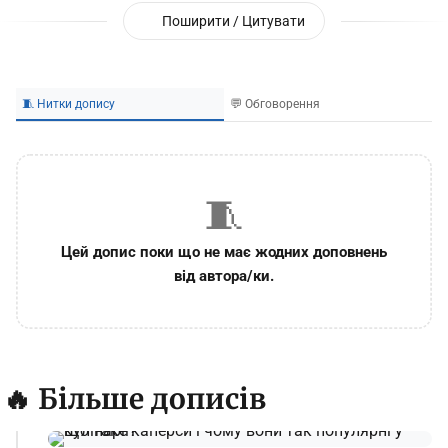
Поширити / Цитувати
🧵 Нитки допису
💬 Обговорення
🧵
Цей допис поки що не має жодних доповнень
від автора/ки.
🔥 Більше дописів