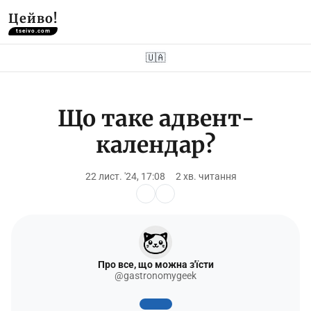
Цейво!
tseivo.com
🇺🇦
Що таке адвент-
календар?
22 лист. '24, 17:08
2 хв. читання
Про все, що можна з'їсти
@gastronomygeek