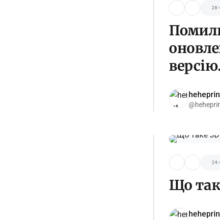
28 
Помилк
оновле
версію
heheprin
@hehepri
24 
Що так
heheprin