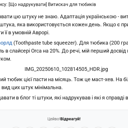
звати цю штуку не знаю. Адаптація українською - ви
штука, яка використовується кожен день. Якщо є при
и її в умовній Аврорі.
ворлд
(Toothpaste tube squeezer). Для тюбика (200 гр
ь в слайсері Orca на 20%. До речі, мій перший досві
уком.
лий тюбик цієї пасти на місяць. Тож це маст-хев. На б
 вид цих штук мінімальна.
авати в блог ті штуки, які надрукував і які я справді
Цейво!
Відреагуй!