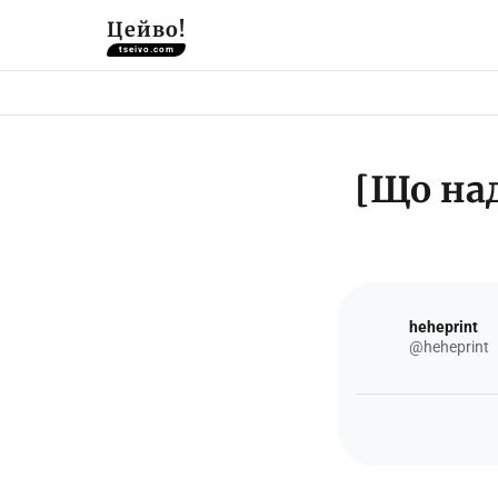
Цейво!
tseivo.com
[Що на
heheprint
@heheprint