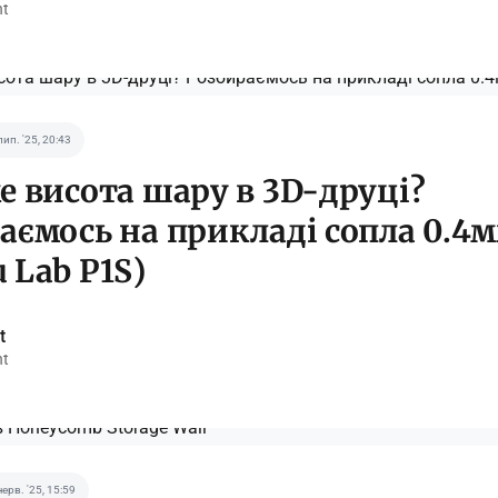
nt
лип. '25, 20:43
е висота шару в 3D-друці?
аємось на прикладі cопла 0.4
 Lab P1S)
t
nt
черв. '25, 15:59