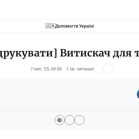
🇺🇦
Допомогти Україні
друкувати] Витискач для 
7 лип. '25, 09:30
1 хв. читання
Я