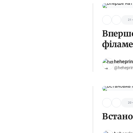
21 
Вперше
філам
heheprin
@hehepri
20 
Встано