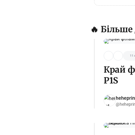
🔥 Більше
11 
Край ф
P1S
heheprin
@hehepri