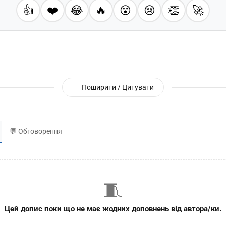
👍
❤️
😂
🔥
😮
😢
👏
🚀
Поширити / Цитувати
💬 Обговорення
🧵
Цей допис поки що не має жодних доповнень від автора/ки.