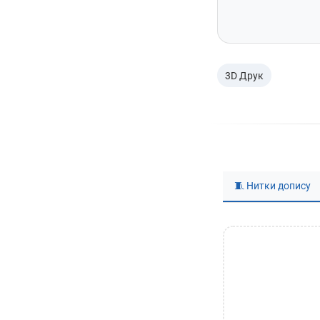
3D Друк
🧵 Нитки допису