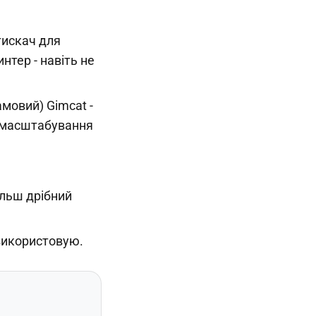
тискач для
нтер - навіть не
амовий) Gimcat -
д масштабування
ільш дрібний
 використовую.