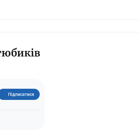
тюбиків
Підписатися