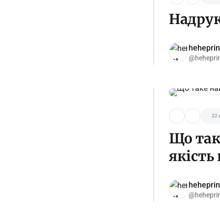
Надрук
heheprin
@hehepri
22 
Що так
якість
heheprin
@hehepri