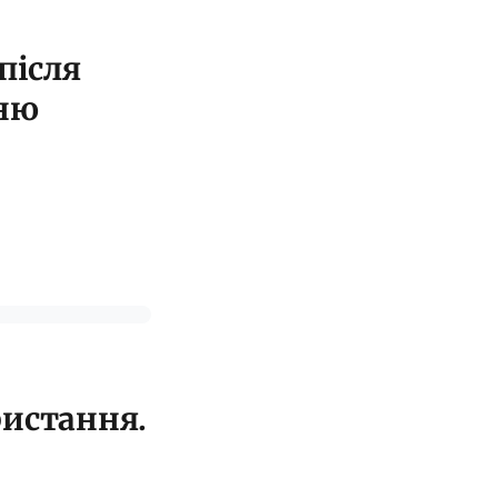
після
дню
ристання.