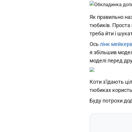
Як правильно на
тюбиків. Проста 
треба йти і шукат
Ось
лінк мейкер
я збільшив модел
моделі перед др
Коти з'їдають ці
тюбиках користь
Буду потрохи дод