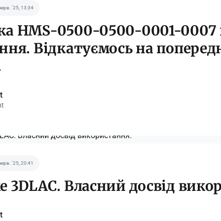
черв. '25, 13:34
а HMS-0500-0500-0001-0007 
ння. Відкатуємось на попере
.
t
nt
черв. '25, 20:41
е 3DLAC. Власний досвід вико
t