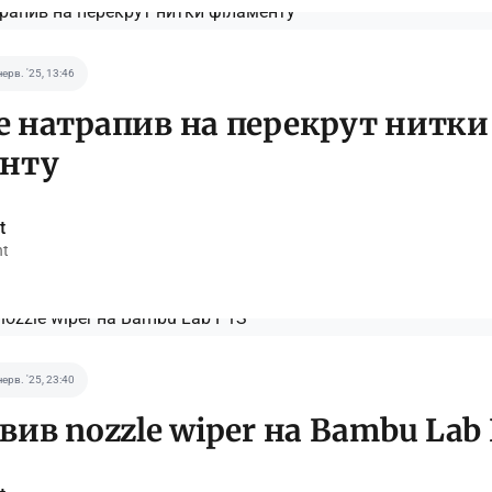
черв. '25, 13:46
 натрапив на перекрут нитки
енту
t
nt
черв. '25, 23:40
вив nozzle wiper на Bambu Lab 