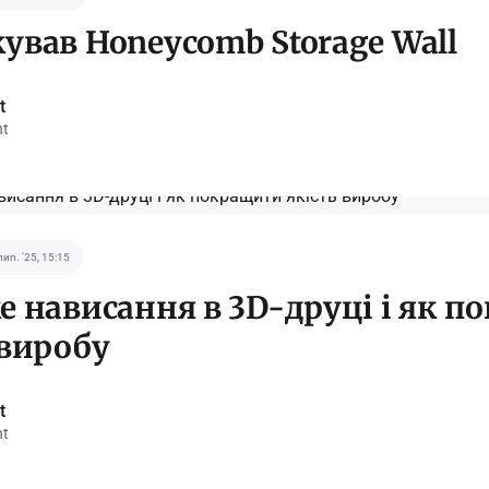
ував Honeycomb Storage Wall
t
nt
лип. '25, 15:15
е нависання в 3D-друці і як 
 виробу
t
nt