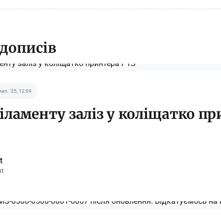
 дописів
лип. '25, 12:09
іламенту заліз у коліщатко пр
t
nt