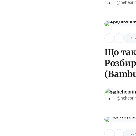
@hehepri
18 
Що так
Розбир
(Bambu
heheprin
@hehepri
22 