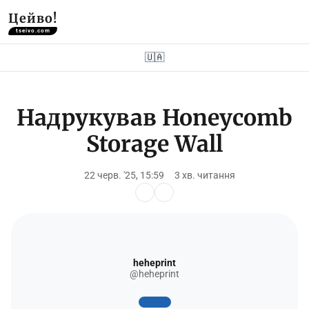
Цейво!
tseivo.com
🇺🇦
Надрукував Honeycomb
Storage Wall
22 черв. '25, 15:59
3 хв. читання
heheprint
@heheprint