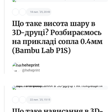
18 лип. '25, 20:43
Що таке висота шару в
3D-друці? Розбираємось
на прикладі cопла 0.4мм
(Bambu Lab P1S)
heheprint
@heheprint
22 лип. '25, 15:15
Що таке нависання в 3D-