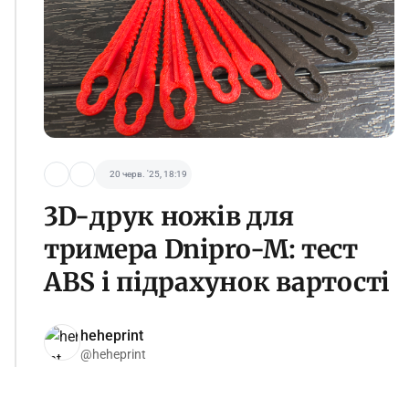
20 черв. '25, 18:19
3D-друк ножів для
тримера Dnipro-M: тест
ABS і підрахунок вартості
heheprint
@heheprint