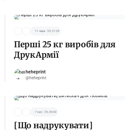
11 черв. '25, 21:29
Перші 25 кг виробів для
ДрукАрмії
heheprint
@heheprint
7 лип. '25, 09:30
[Що надрукувати]