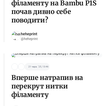
філаменту на Bambu P1S
почав дивно себе
поводити?
heheprint
@heheprint
21 черв. '25, 13:46
Вперше натрапив на
перекрут нитки
філаменту