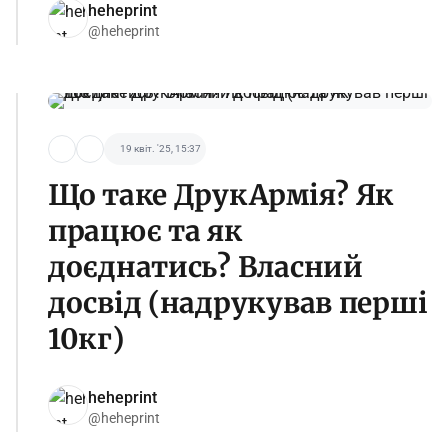
heheprint
@heheprint
19 квіт. '25, 15:37
Що таке ДрукАрмія? Як
працює та як
доєднатись? Власний
досвід (надрукував перші
10кг)
heheprint
@heheprint