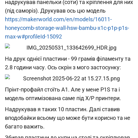
надрукував панельки (соти) та кріплення для них
(під саморіз). Друкував ось цю модель
https://makerworld.com/en/models/16011-
honeycomb-storage-wall-hsw-bambu-x1c-p1p-p1s-
max-w#profileId-15092
На друк однієї пластини - 99 грамів філаменту та
2.8 години часу. Ось скрін з мого застосунку:
Прінт-профайл стоїть А1. Але у мене P1S та і
модель оптимізована саме під X/P принтери.
Надрукував я таких 10 пластин. Далі ставив
вподобайки всьому що може бути корисно та не
багато важить.
Збирав пластини до купи на столі та скріплював