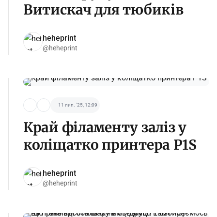
Витискач для тюбиків
heheprint
@heheprint
11 лип. '25, 12:09
Край філаменту заліз у
коліщатко принтера P1S
heheprint
@heheprint