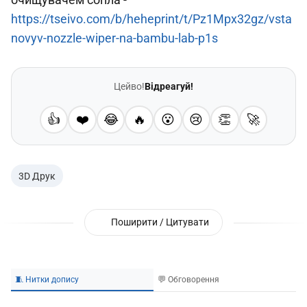
https://tseivo.com/b/heheprint/t/Pz1Mpx32gz/vsta
novyv-nozzle-wiper-na-bambu-lab-p1s
Цейво!
Відреагуй!
👍
❤️
😂
🔥
😮
😢
👏
🚀
3D Друк
Поширити / Цитувати
🧵 Нитки допису
💬 Обговорення