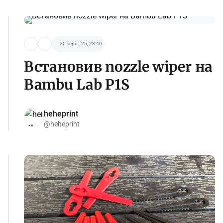
20 черв. '25, 23:40
Встановив nozzle wiper на
Bambu Lab P1S
heheprint
@heheprint