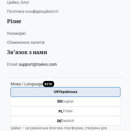
Цейво, блог
Політика конфіденційності
Різне
Каомоджі
Обмеження запитів
Зв'язок з нами
Email:
support@tseivo.com
Мова / Language
БЕТА
UK
Українська
EN
English
PL
Polski
DE
Deutsch
Цейво — це українська блогова платформа, створена для