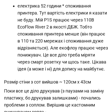
електрика 52 години * споживання
принтера. Тут вартість електрики я казати
не буду. Мій P1S працює через 110В
EcoFlow River 2 в якості ДБЖ. Тобто
споживання принтера менше (він працює
в 110 та 220 мережах і споживання дуже
відрізняється). Але екофлоу працює через
понижувач. Це все діло треба міряти
через смарт розетку чи щось таке. Цікава
ідея (а може і ні) для допису на майбутнє.
Розмір стіни з сот вийшов ~ 120см х 43см
Поки все це діло друкував (з паузами на заміну
пластику, бо друкував залишками) - почались
проблеми з соплом. Вирішив це кастомним
очищувачем сопла -