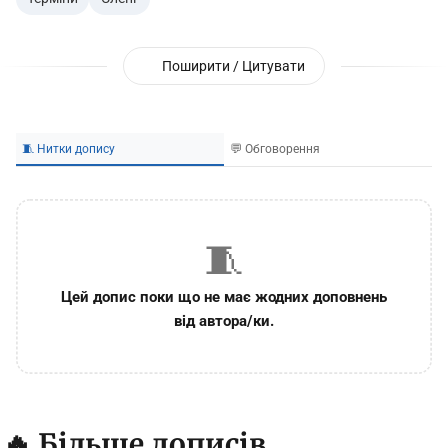
Поширити / Цитувати
🧵 Нитки допису
💬 Обговорення
🧵
Цей допис поки що не має жодних доповнень
від автора/ки.
🔥 Більше дописів