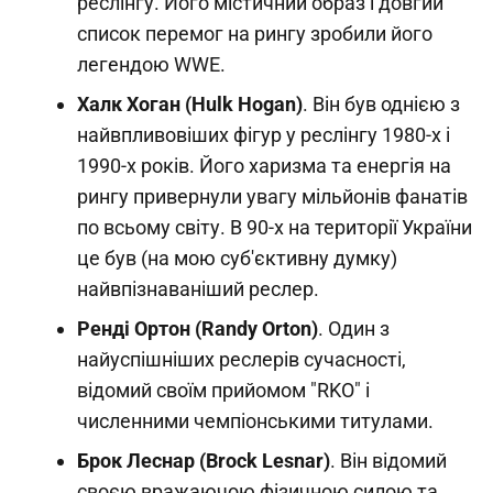
реслінгу. Його містичний образ і довгий
список перемог на рингу зробили його
легендою WWE.
Халк Хоган (Hulk Hogan)
. Він був однією з
найвпливовіших фігур у реслінгу 1980-х і
1990-х років. Його харизма та енергія на
рингу привернули увагу мільйонів фанатів
по всьому світу. В 90-х на території України
це був (на мою суб'єктивну думку)
найвпізнаваніший реслер.
Ренді Ортон (Randy Orton)
. Один з
найуспішніших реслерів сучасності,
відомий своїм прийомом "RKO" і
численними чемпіонськими титулами.
Брок Леснар (Brock Lesnar)
. Він відомий
своєю вражаючою фізичною силою та