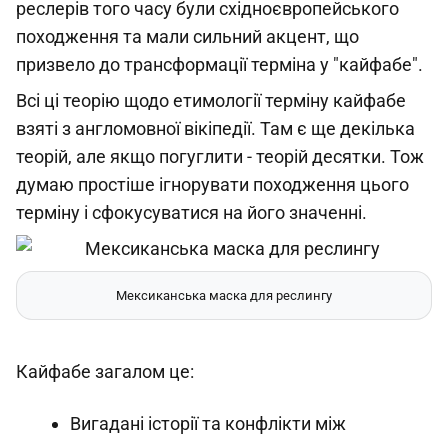
реслерів того часу були східноєвропейського
походження та мали сильний акцент, що
призвело до трансформації терміна у "кайфабе".
Всі ці теорію щодо етимології терміну кайфабе
взяті з англомовної вікіпедії. Там є ще декілька
теорій, але якщо погуглити - теорій десятки. Тож
думаю простіше ігнорувати походження цього
терміну і сфокусуватися на його значенні.
Мексиканська маска для реслингу
Кайфабе загалом це:
Вигадані історії та конфлікти між