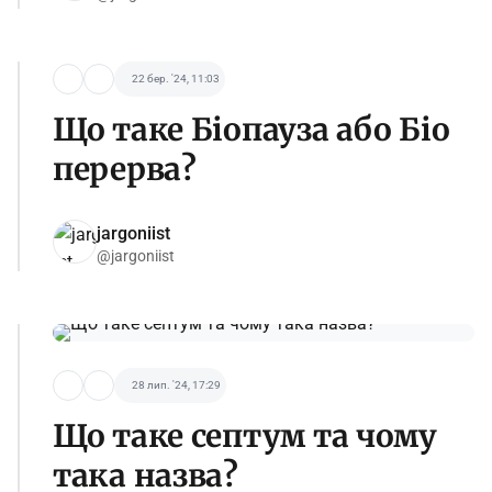
22 бер. '24, 11:03
Що таке Біопауза або Біо
перерва?
jargoniist
@jargoniist
28 лип. '24, 17:29
Що таке септум та чому
така назва?