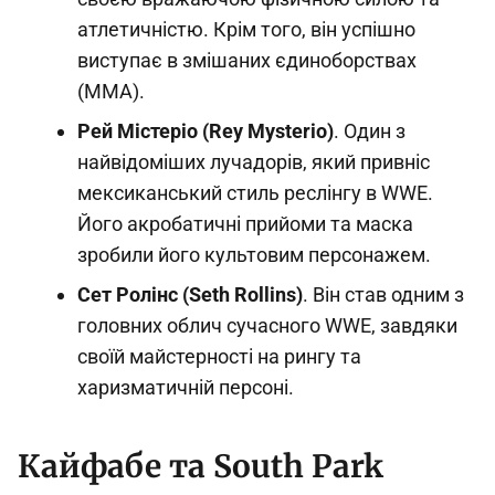
атлетичністю. Крім того, він успішно
виступає в змішаних єдиноборствах
(MMA).
Рей Містеріо (Rey Mysterio)
. Один з
найвідоміших лучадорів, який привніс
мексиканський стиль реслінгу в WWE.
Його акробатичні прийоми та маска
зробили його культовим персонажем.
Сет Ролінс (Seth Rollins)
. Він став одним з
головних облич сучасного WWE, завдяки
своїй майстерності на рингу та
харизматичній персоні.
Кайфабе та South Park