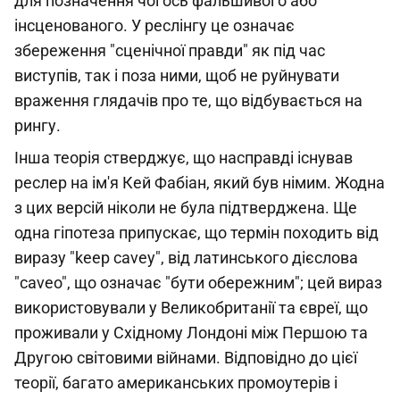
для позначення чогось фальшивого або
інсценованого. У реслінгу це означає
збереження "сценічної правди" як під час
виступів, так і поза ними, щоб не руйнувати
враження глядачів про те, що відбувається на
рингу.
Інша теорія стверджує, що насправді існував
реслер на ім'я Кей Фабіан, який був німим. Жодна
з цих версій ніколи не була підтверджена. Ще
одна гіпотеза припускає, що термін походить від
виразу "keep cavey", від латинського дієслова
"caveo", що означає "бути обережним"; цей вираз
використовували у Великобританії та євреї, що
проживали у Східному Лондоні між Першою та
Другою світовими війнами. Відповідно до цієї
теорії, багато американських промоутерів і