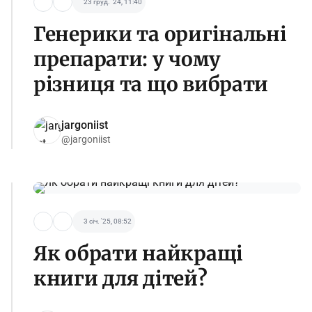
23 груд. '24, 11:40
Генерики та оригінальні
препарати: у чому
різниця та що вибрати
jargoniist
@jargoniist
3 січ. '25, 08:52
Як обрати найкращі
книги для дітей?