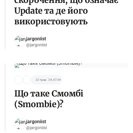
скорочення, що означає
Update та де його
використовують
jargoniist
@jargoniist
22 трав. '24, 07:34
Що таке Смомбі
(Smombie)?
jargoniist
@jargoniist