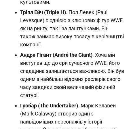
культовими.
Тріпл Ейч (Triple H)
. Пол Левек (Paul
Levesque) є однією з ключових фігур WWE
як на рингу, так і за лаштунками. Він
також займає високу посаду в керівництві
компанії.
Андре Гігант (André the Giant)
. Хоча він
виступав ще до ери сучасного WWE, його
спадщина залишається важливою. Він був
одним з найбільш відомих реслерів свого
часу завдяки своїй величезній фізичній
статурі.
Гробар (The Undertaker)
. Марк Келавей
(Mark Calaway) створив один з
найвідоміших персонажів у історії