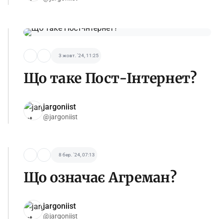
3 жовт. '24, 11:25
Що таке Пост-Інтернет?
jargoniist
@jargoniist
8 бер. '24, 07:13
Що означає Агреман?
jargoniist
@jargoniist