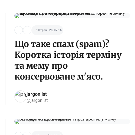
10 трав. '24, 07:16
Що таке спам (spam)?
Коротка історія терміну
та мему про
консервоване м'ясо.
jargoniist
@jargoniist