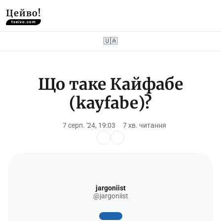
Цейво!
tseivo.com
🇺🇦
Що таке Кайфабе
(kayfabe)?
7 серп. '24, 19:03
7 хв. читання
jargoniist
@jargoniist