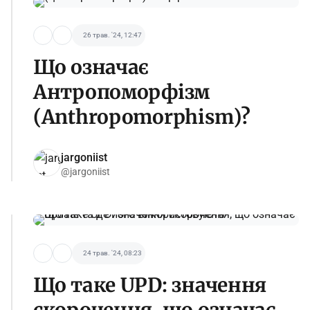
26 трав. '24, 12:47
Що означає
Антропоморфізм
(Anthropomorphism)?
jargoniist
@jargoniist
24 трав. '24, 08:23
Що таке UPD: значення