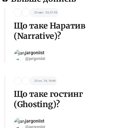
22 квіт. '24, 07:33
Що таке Наратив
(Narrative)?
jargoniist
@jargoniist
23 січ. '24, 18:46
Що таке гостинг
(Ghosting)?
jargoniist
@jargoniist