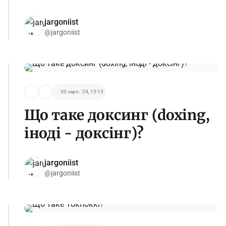
jargoniist
@jargoniist
30 серп. '24, 15:13
Що таке доксинг (doxing,
іноді - доксінг)?
jargoniist
@jargoniist