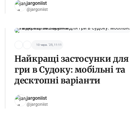
jargoniist
@jargoniist
10 черв. '25, 11:11
Найкращі застосунки для
гри в Судоку: мобільні та
десктопні варіанти
jargoniist
@jargoniist