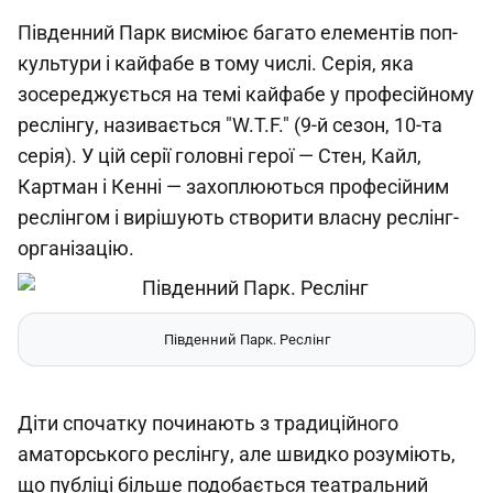
Південний Парк висміює багато елементів поп-
культури і кайфабе в тому числі. Серія, яка
зосереджується на темі кайфабе у професійному
реслінгу, називається "W.T.F." (9-й сезон, 10-та
серія). У цій серії головні герої — Стен, Кайл,
Картман і Кенні — захоплюються професійним
реслінгом і вирішують створити власну реслінг-
організацію.
Південний Парк. Реслінг
Діти спочатку починають з традиційного
аматорського реслінгу, але швидко розуміють,
що публіці більше подобається театральний