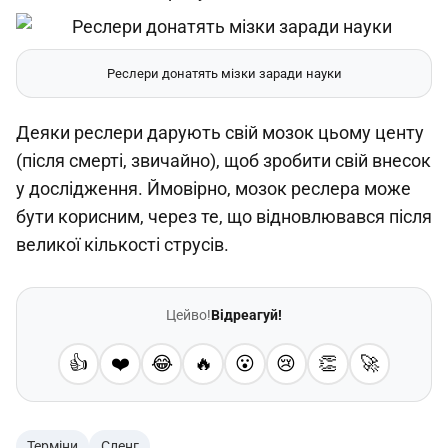
Реслери донатять мізки заради науки
Деяки реслери дарують свій мозок цьому центу
(після смерті, звичайно), щоб зробити свій внесок
у дослідження. Ймовірно, мозок реслера може
бути корисним, через те, що відновлювався після
великої кількості струсів.
Цейво!
Відреагуй!
👍
❤️
😂
🔥
😮
😢
👏
🚀
Терміни
Сленг