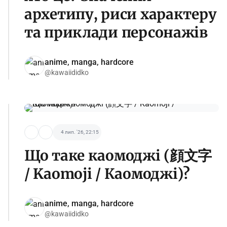
архетипу, риси характеру
та приклади персонажів
anime, manga, hardcore
@kawaiididko
4 лип. '26, 22:15
Що таке каомоджі (顔文字
/ Kaomoji / Каомоджі)?
anime, manga, hardcore
@kawaiididko