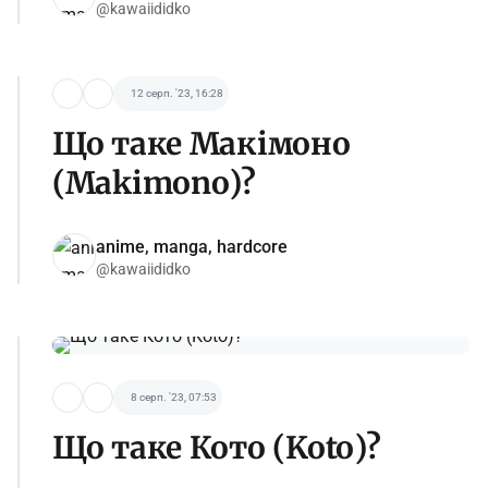
@kawaiididko
12 серп. '23, 16:28
Що таке Макімоно
(Makimono)?
anime, manga, hardcore
@kawaiididko
8 серп. '23, 07:53
Що таке Кото (Koto)?