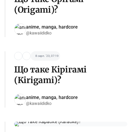
(Origami)?
anime, manga, hardcore
@kawaiididko
8 серп. '23, 07:19
Що таке Кірігамі
(Kirigami)?
anime, manga, hardcore
@kawaiididko