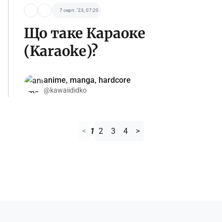
7 серп. '23, 07:20
Що таке Караоке
(Karaoke)?
anime, manga, hardcore
@kawaiididko
<
1
2
3
4
>