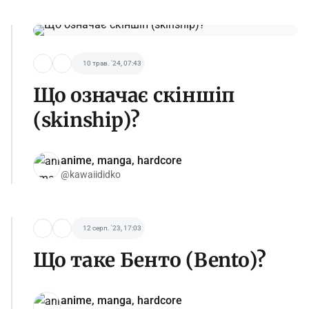
10 трав. '24, 07:43
Що означає скіншіп
(skinship)?
anime, manga, hardcore
@kawaiididko
12 серп. '23, 17:03
Що таке Бенто (Bento)?
anime, manga, hardcore