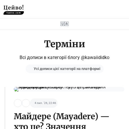
Цейво!
tseivo.com
🇺🇦
Терміни
Всі дописи в категорії блогу @kawaiididko
Усі дописи цієї категорії на платформі
4 лип. '26, 22:46
Майдере (Mayadere) —
хто це? Значення