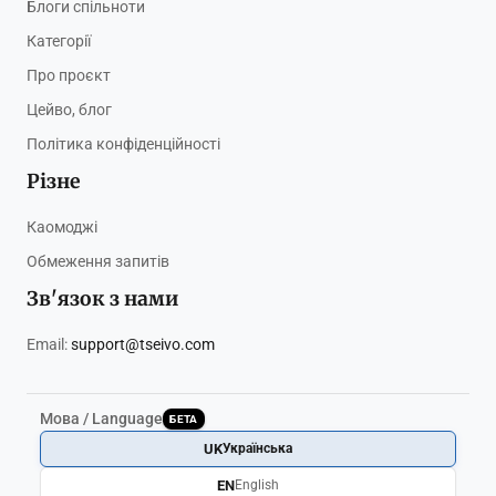
Блоги спільноти
Категорії
Про проєкт
Цейво, блог
Політика конфіденційності
Різне
Каомоджі
Обмеження запитів
Зв'язок з нами
Email:
support@tseivo.com
Мова / Language
БЕТА
UK
Українська
EN
English