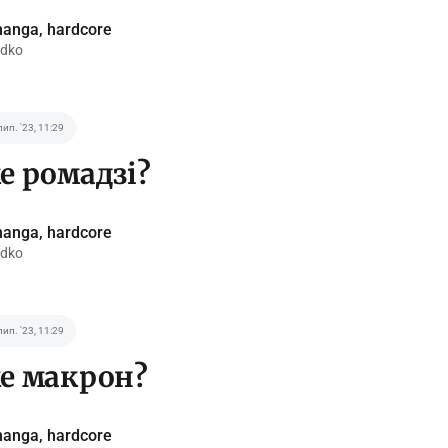
anga, hardcore
idko
лип. '23, 11:29
е ромадзі?
anga, hardcore
idko
лип. '23, 11:29
е макрон?
anga, hardcore