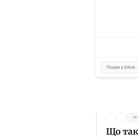
29 
Що так