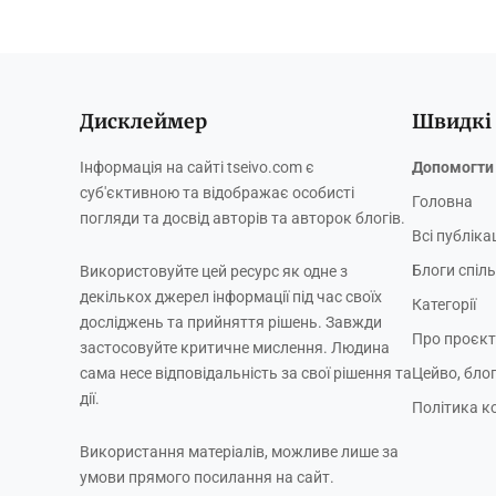
Дисклеймер
Швидкі
Інформація на сайті tseivo.com є
Допомогти 
суб'єктивною та відображає особисті
Головна
погляди та досвід авторів та авторок блогів.
Всі публікац
Блоги спіл
Використовуйте цей ресурс як одне з
декількох джерел інформації під час своїх
Категорії
досліджень та прийняття рішень. Завжди
Про проєкт
застосовуйте критичне мислення. Людина
сама несе відповідальність за свої рішення та
Цейво, бло
дії.
Політика к
Використання матеріалів, можливе лише за
умови прямого посилання на сайт.