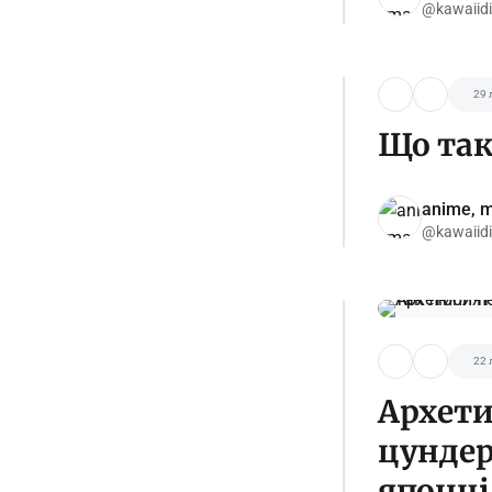
@kawaiid
29 
Що таке
anime, m
@kawaiid
22 
Архети
цундер
японці