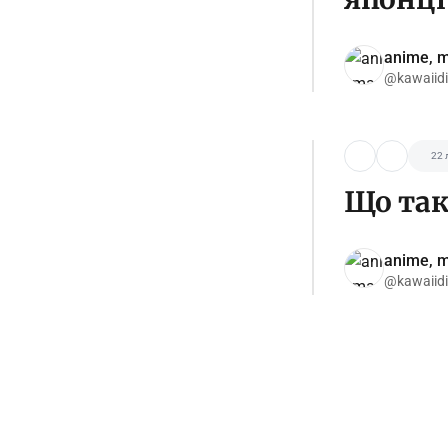
anime, m
@kawaiid
22 
Що так
anime, m
@kawaiid