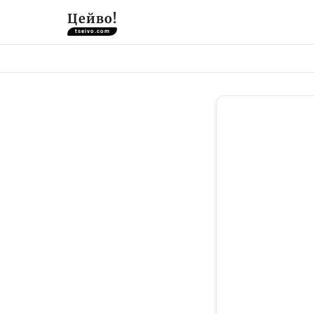
Цейво!
tseivo.com