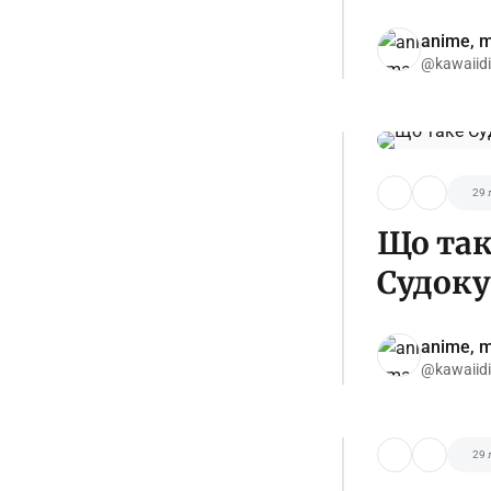
anime, m
@kawaiid
29 
Що так
Судоку
anime, m
@kawaiid
29 