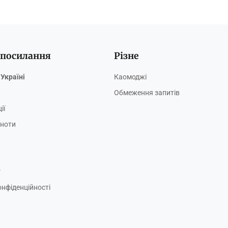
 посилання
Різне
Україні
Каомоджі
Обмеження запитів
ії
ьноти
г
онфіденційності