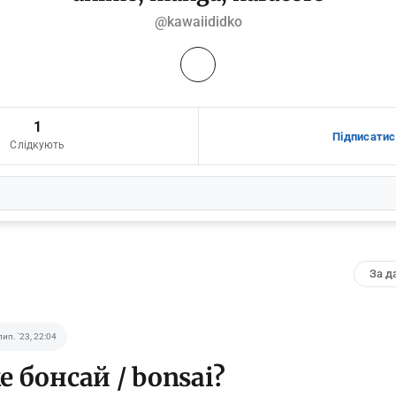
@kawaiididko
1
Підписатис
Слідкують
лип. '23, 22:04
е бонсай / bonsai?