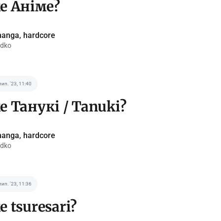
е Аніме?
anga, hardcore
idko
лип. '23, 11:40
е Танукі / Tanuki?
anga, hardcore
idko
лип. '23, 11:36
 tsuresari?