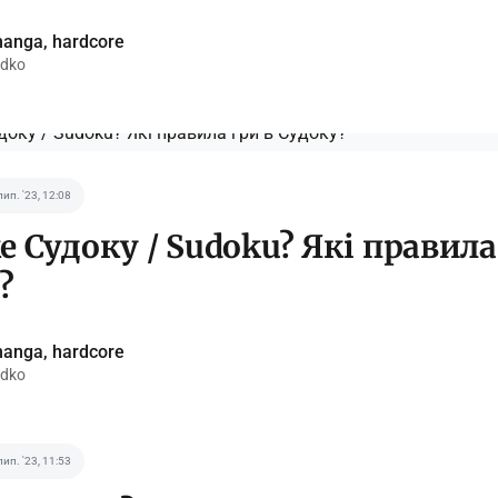
anga, hardcore
idko
лип. '23, 12:08
е Судоку / Sudoku? Які правила
?
anga, hardcore
idko
лип. '23, 11:53