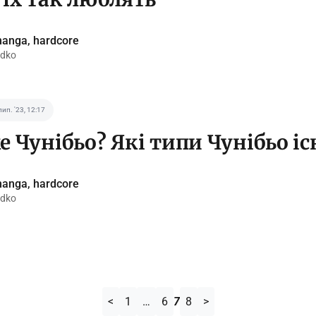
anga, hardcore
idko
лип. '23, 12:17
е Чунібьо? Які типи Чунібьо і
anga, hardcore
idko
<
1
…
6
7
8
>