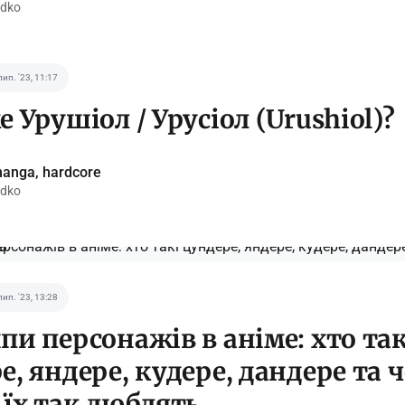
idko
лип. '23, 11:17
 Урушіол / Урусіол (Urushiol)?
anga, hardcore
idko
лип. '23, 13:28
пи персонажів в аніме: хто так
е, яндере, кудере, дандере та 
 їх так люблять