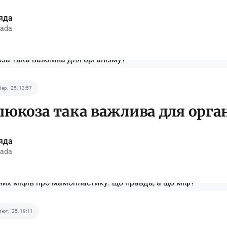
яда
ada
бер. '25, 13:57
люкоза така важлива для орга
яда
ada
лют. '25, 19:11