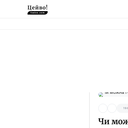
Цейво!
tseivo.com
19 
Чи мож