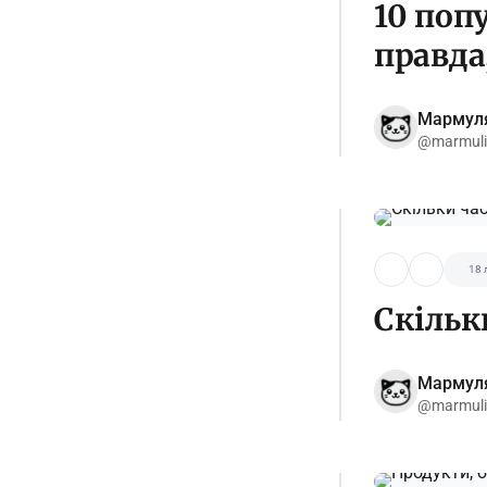
10 поп
правда
Мармул
@marmuli
18 
Скільк
Мармул
@marmuli