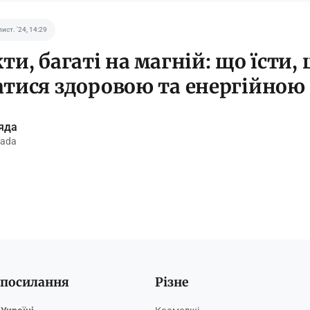
лист. '24, 14:29
ти, багаті на магній: що їсти,
тися здоровою та енергійною
яда
ada
 посилання
Різне