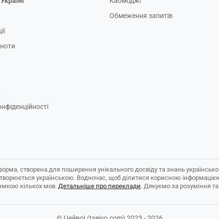
Україні
Каомоджі
Обмеження запитів
ії
ьноти
г
онфіденційності
форма, створена для поширення унікального досвіду та знань українськ
створюється українською. Водночас, щоб ділитися корисною інформаціє
имкою кількох мов.
Детальніше про переклади
. Дякуємо за розуміння та
© Цейво! (tseivo.com) 2023 - 2026