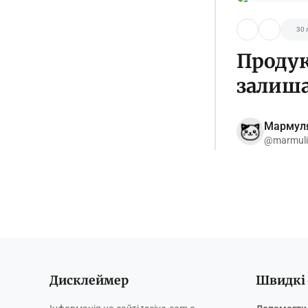
30 
Продук
залиша
Мармул
@marmuli
Дисклеймер
Швидкі