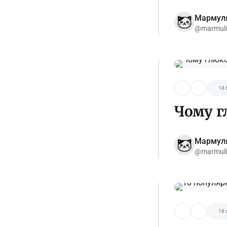
Мармул
@marmuli
18 
Чому г
Мармул
@marmuli
18 