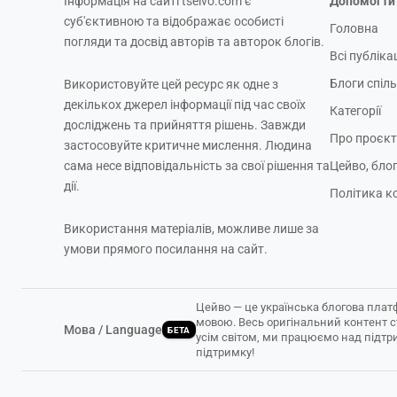
Інформація на сайті tseivo.com є
Допомогти 
суб'єктивною та відображає особисті
Головна
погляди та досвід авторів та авторок блогів.
Всі публікац
Блоги спіл
Використовуйте цей ресурс як одне з
декількох джерел інформації під час своїх
Категорії
досліджень та прийняття рішень. Завжди
Про проєкт
застосовуйте критичне мислення. Людина
сама несе відповідальність за свої рішення та
Цейво, бло
дії.
Політика к
Використання матеріалів, можливе лише за
умови прямого посилання на сайт.
Цейво — це українська блогова плат
мовою. Весь оригінальний контент 
Мова / Language
БЕТА
усім світом, ми працюємо над підтр
підтримку!