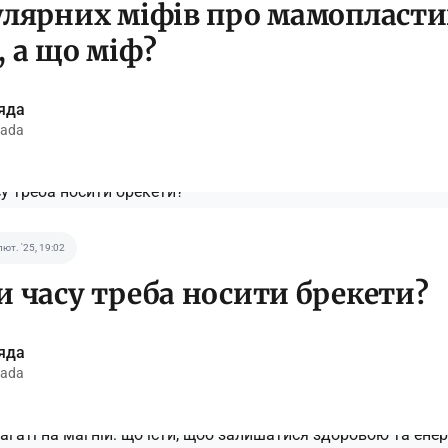
улярних міфів про мамопласти
, а що міф?
яда
ada
лют. '25, 19:02
и часу треба носити брекети?
яда
ada