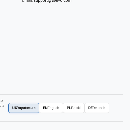
Email:
support@tseivo.com
ою
ю з
UK
EN
PL
DE
Українська
English
Polski
Deutsch