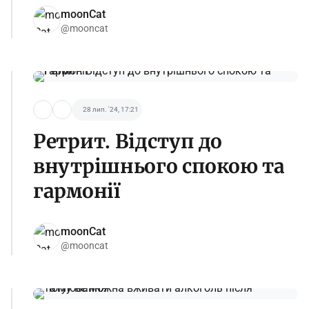
moonCat
@mooncat
28 лип. '24, 17:21
Ретрит. Відступ до
внутрішнього спокою та
гармонії
moonCat
@mooncat