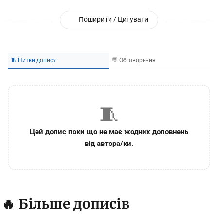
Поширити / Цитувати
🧵 Нитки допису
💬 Обговорення
🧵
Цей допис поки що не має жодних доповнень
від автора/ки.
🔥 Більше дописів