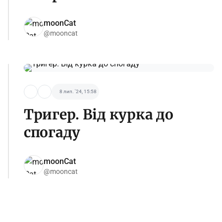
moonCat
@mooncat
8 лип. '24, 15:58
Тригер. Від курка до
спогаду
moonCat
@mooncat