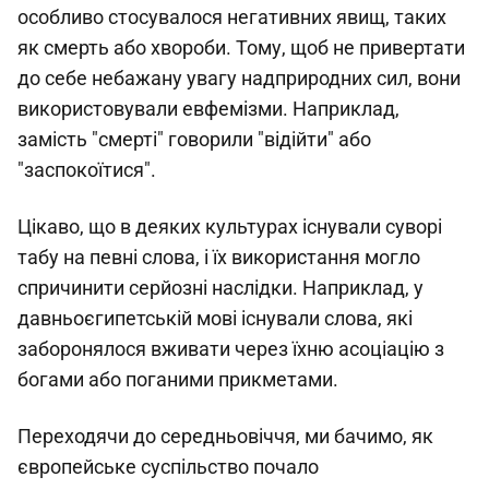
особливо стосувалося негативних явищ, таких
як смерть або хвороби. Тому, щоб не привертати
до себе небажану увагу надприродних сил, вони
використовували евфемізми. Наприклад,
замість "смерті" говорили "відійти" або
"заспокоїтися".
Цікаво, що в деяких культурах існували суворі
табу на певні слова, і їх використання могло
спричинити серйозні наслідки. Наприклад, у
давньоєгипетській мові існували слова, які
заборонялося вживати через їхню асоціацію з
богами або поганими прикметами.
Переходячи до середньовіччя, ми бачимо, як
європейське суспільство почало