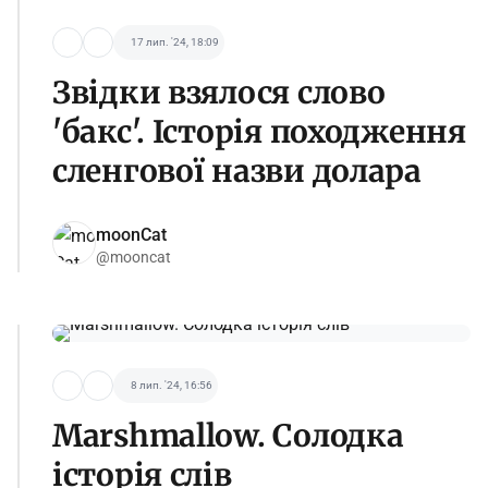
17 лип. '24, 18:09
Звідки взялося слово
'бакс'. Історія походження
сленгової назви долара
moonCat
@mooncat
8 лип. '24, 16:56
Marshmallow. Солодка
історія слів