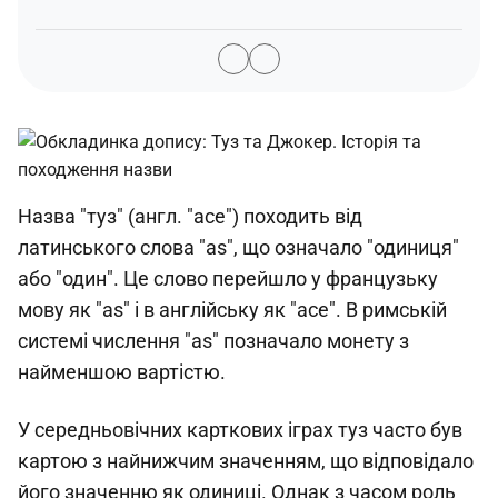
Назва "туз" (англ. "ace") походить від
латинського слова "as", що означало "одиниця"
або "один". Це слово перейшло у французьку
мову як "as" і в англійську як "ace". В римській
системі числення "as" позначало монету з
найменшою вартістю.
У середньовічних карткових іграх туз часто був
картою з найнижчим значенням, що відповідало
його значенню як одиниці. Однак з часом роль