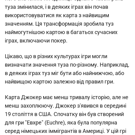
туза змінилася, і в деяких іграх він почав
використовуватися як карта з найвищим
значенням. Ця трансформація зробила туз
наймогутнішою картою в багатьох сучасних
іграх, включаючи покер.
Цікаво, що в різних культурах ігри могли
визначати значення туза по-різному. Наприклад,
в деяких іграх туз міг бути або найнижчою, або
найвищою картою залежно від правил гри.
Карта Джокер має менш тривалу історію, але не
менш захоплюючу. Джокер з'явився в середині
19 століття в США. Спочатку він був створений
для гри "Евхре" (Euchre), яка була популярна
серед німецьких іммігрантів в Америці. У цій грі