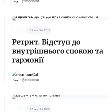
@mooncat
28 лип. '24, 17:21
Ретрит. Відступ до
внутрішнього спокою та
гармонії
moonCat
@mooncat
27 лип. '24, 18:55