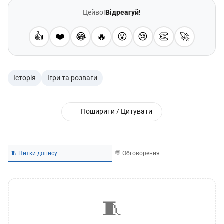
Цейво!
Відреагуй!
👍
❤️
😂
🔥
😮
😢
👏
🚀
Історія
Ігри та розваги
Поширити / Цитувати
🧵 Нитки допису
💬 Обговорення
🧵