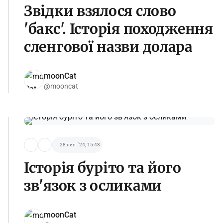
Звідки взялося слово
'бакс'. Історія походження
сленгової назви долара
moonCat
@mooncat
28 лип. '24, 15:43
Історія буріто та його
зв'язок з осликами
moonCat