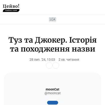
Цейво!
tseivo.com
🇺🇦
Туз та Джокер. Історія
та походження назви
28 лип. '24, 13:03
2 хв. читання
moonCat
@mooncat