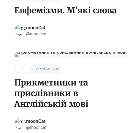
Евфемізми. М'які слова
moonCat
@mooncat
27 лип. '24, 18:51
Прикметники та
прислівники в
Англійській мові
moonCat
@mooncat