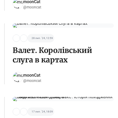
moonCat
@mooncat
28 лип. '24, 12:59
Валет. Королівський
слуга в картах
moonCat
@mooncat
17 лип. '24, 18:09