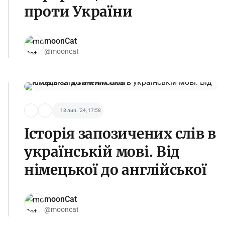
проти України
moonCat
@mooncat
18 лип. '24, 17:58
Історія запозичених слів в
українській мові. Від
німецької до англійської
moonCat
@mooncat