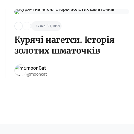
17 лип. '24, 18:29
Курячі нагетси. Історія
золотих шматочків
moonCat
@mooncat