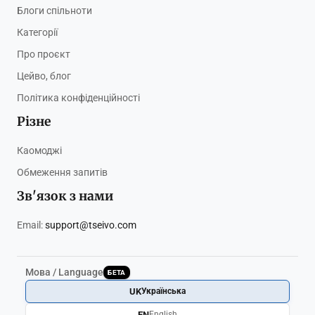
Блоги спільноти
Категорії
Про проєкт
Цейво, блог
Політика конфіденційності
Різне
Каомоджі
Обмеження запитів
Зв'язок з нами
Email:
support@tseivo.com
Мова / Language
БЕТА
UK
Українська
EN
English