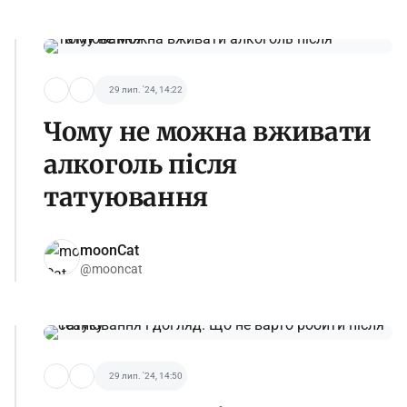
29 лип. '24, 14:22
Чому не можна вживати
алкоголь після
татуювання
moonCat
@mooncat
29 лип. '24, 14:50