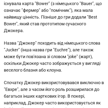
існувала карта "Bower" (з німецького "Bauer", що
означає "фермер" або "помічник"), яка мала
найвищу цінність. Пізніше до гри додали "Best
Bower", який став прототипом сучасного
Джокера.
Назва "Джокер" походить від німецького слова
"Jucker" (інша назва гри "Euchre"), але також
може бути пов'язана зі словом "joke" (жарт),
оскільки Джокер часто зображується у вигляді
веселого блазня або клоуна.
Спочатку Джокер використовувався виключно в
"Евхре", але з часом його роль розширилася до
багатьох інших карткових ігор. В покері,
наприклад, Джокер часто використовується як