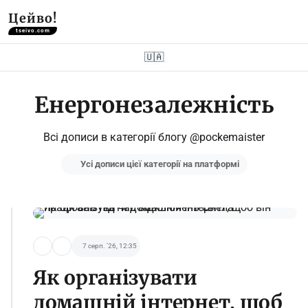
Цейво!
tseivo.com
🇺🇦
Енергонезалежність
Всі дописи в категорії блогу @pockemaister
Усі дописи цієї категорії на платформі
7 серп. '26, 12:35
Як організувати
домашній інтернет, щоб