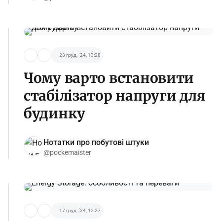
23 груд. '24, 13:28
Чому варто встановити
стабілізатор напруги для
будинку
Нотатки про побутові штуки
@pockemaister
17 груд. '24, 12:27