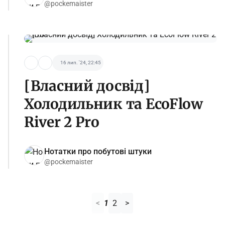
@pockemaister
16 лип. '24, 22:45
[Власний досвід]
Холодильник та EcoFlow
River 2 Pro
Нотатки про побутові штуки
@pockemaister
<
1
2
>