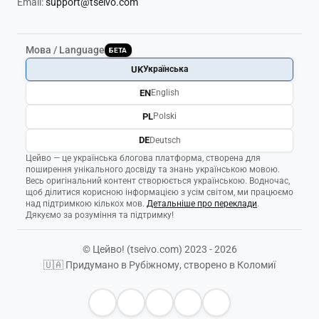
Email:
support@tseivo.com
Мова / Language
БЕТА
UK
Українська
EN
English
PL
Polski
DE
Deutsch
Цейво — це українська блогова платформа, створена для
поширення унікального досвіду та знань українською мовою.
Весь оригінальний контент створюється українською. Водночас,
щоб ділитися корисною інформацією з усім світом, ми працюємо
над підтримкою кількох мов.
Детальніше про переклади
.
Дякуємо за розуміння та підтримку!
© Цейво! (tseivo.com) 2023 - 2026
🇺🇦 Придумано в Рубіжному, створено в Коломиї