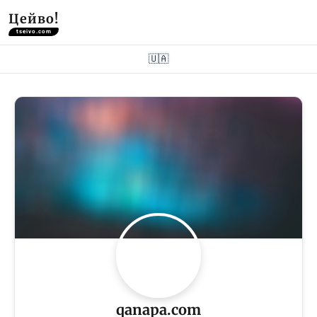
Цейво!
tseivo.com
🇺🇦
qanapa.com