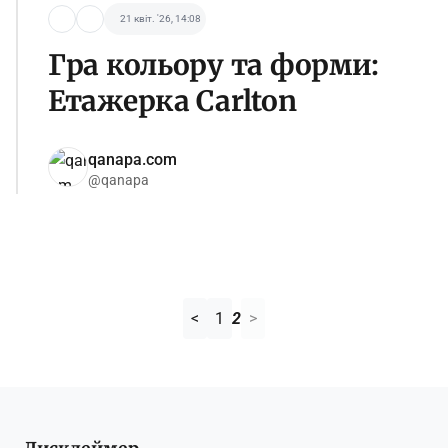
21 квіт. '26, 14:08
Гра кольору та форми:
Етажерка Carlton
qanapa.com
@qanapa
<
1
2
>