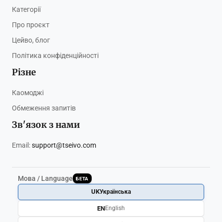
Категорії
Про проєкт
Цейво, блог
Політика конфіденційності
Різне
Каомоджі
Обмеження запитів
Зв'язок з нами
Email:
support@tseivo.com
Мова / Language
БЕТА
UK
Українська
EN
English