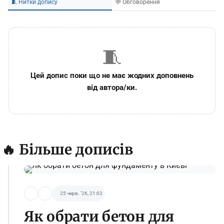
🧵 Нитки допису
💬 Обговорення
🧵
Цей допис поки що не має жодних доповнень
від автора/ки.
🔥 Більше дописів
25 черв. '26, 21:02
Як обрати бетон для