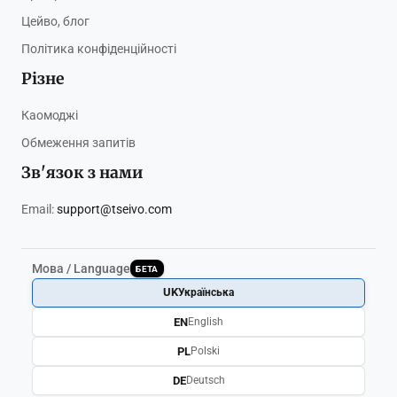
Цейво, блог
Політика конфіденційності
Різне
Каомоджі
Обмеження запитів
Зв'язок з нами
Email:
support@tseivo.com
Мова / Language
БЕТА
UK
Українська
EN
English
PL
Polski
DE
Deutsch