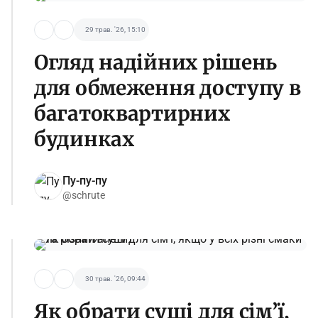
29 трав. '26, 15:10
Огляд надійних рішень
для обмеження доступу в
багатоквартирних
будинках
Пу-пу-пу
@schrute
30 трав. '26, 09:44
Як обрати суші для сім’ї,