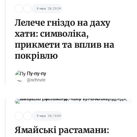
8 черв. '26, 23:24
Лелече гніздо на даху
хати: символіка,
прикмети та вплив на
покрівлю
Пу-пу-пу
@schrute
9 черв. '26, 13:03
Ямайські растамани: