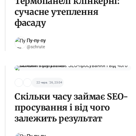
Термопанелі клінкерні:
сучасне утеплення
фасаду
Пу-пу-пу
@schrute
22 черв. '26, 23:04
Скільки часу займає SEO-
просування і від чого
залежить результат