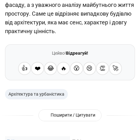
фасаду, а з уважного аналізу майбутнього життя
простору. Саме це відрізняє випадкову будівлю
від архітектури, яка має сенс, характер і довгу
практичну цінність.
Цейво!
Відреагуй!
👍
❤️
😂
🔥
😮
😢
👏
🚀
Архітектура та урбаністика
Поширити / Цитувати