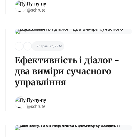
Пу-пу-пу
@schrute
25 трав. '26, 22:51
Ефективність і діалог -
два виміри сучасного
управління
Пу-пу-пу
@schrute