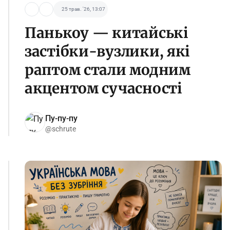
25 трав. '26, 13:07
Панькоу — китайські
застібки-вузлики, які
раптом стали модним
акцентом сучасності
Пу-пу-пу
@schrute