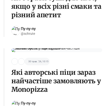
якщо у всіх різні смаки та
різний апетит
Пу-пу-пу
@schrute
30 трав. '26, 10:15
Які авторські піци зараз
найчастіше замовляють у
Monopizza
Пу-пу-пу