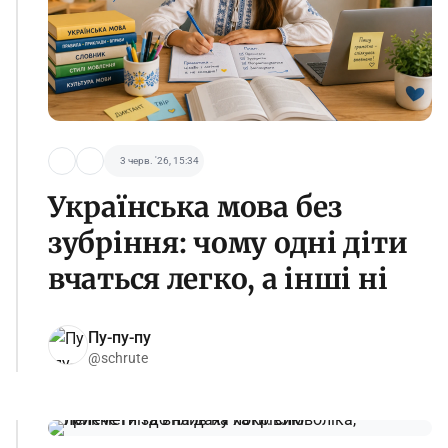
3 черв. '26, 15:34
Українська мова без
зубріння: чому одні діти
вчаться легко, а інші ні
Пу-пу-пу
@schrute