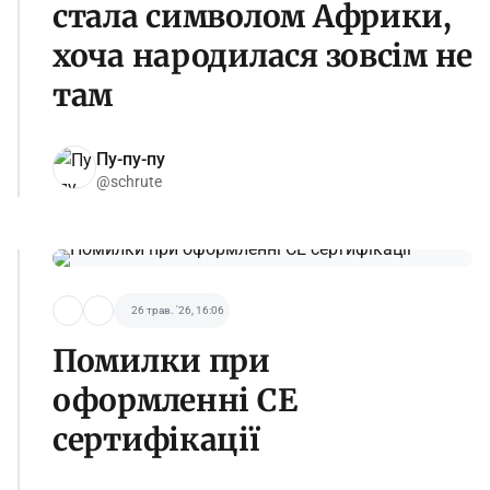
стала символом Африки,
хоча народилася зовсім не
там
Пу-пу-пу
@schrute
26 трав. '26, 16:06
Помилки при
оформленні СЕ
сертифікації