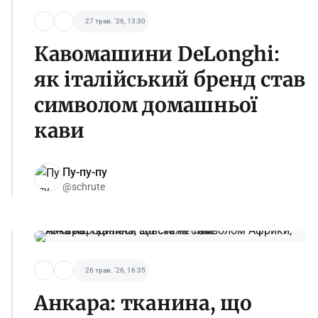
27 трав. '26, 13:30
Кавомашини DeLonghi:
як італійський бренд став
символом домашньої
кави
Пу-пу-пу
@schrute
26 трав. '26, 16:35
Анкара: тканина, що