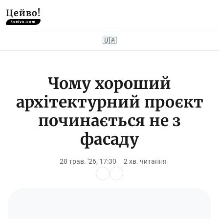
Цейво!
tseivo.com
🇺🇦
Чому хороший
архітектурний проєкт
починається не з
фасаду
28 трав. '26, 17:30
2 хв. читання