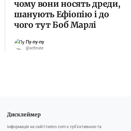
чому вони носять дреди,
шанують Ефіопію і до
чого тут Боб Марлі
Пу-пу-пу
@schrute
Дисклеймер
Інформація на сайті tseivo.com є суб'єктивною та