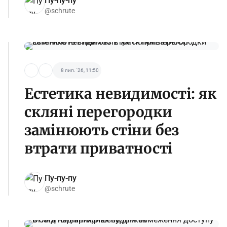
Пу-пу-пу
@schrute
8 лип. '26, 11:50
Естетика невидимості: як
скляні перегородки
замінюють стіни без
втрати приватності
Пу-пу-пу
@schrute