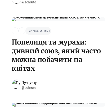
@schrute
27 трав. '26, 16:24
Попелиця та мурахи:
дивний союз, який часто
можна побачити на
квітах
Пу-пу-пу
@schrute