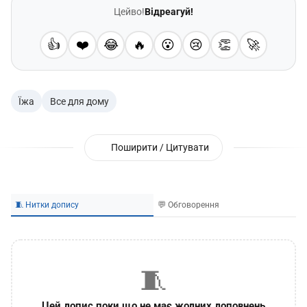
Цейво!
Відреагуй!
👍
❤️
😂
🔥
😮
😢
👏
🚀
Їжа
Все для дому
Поширити / Цитувати
🧵 Нитки допису
💬 Обговорення
🧵
Цей допис поки що не має жодних доповнень