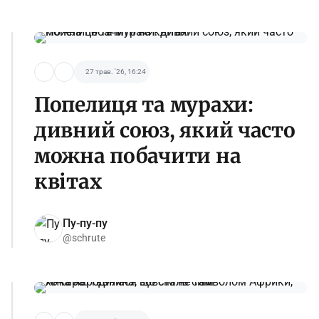
27 трав. '26, 16:24
Попелиця та мурахи:
дивний союз, який часто
можна побачити на
квітах
Пу-пу-пу
@schrute