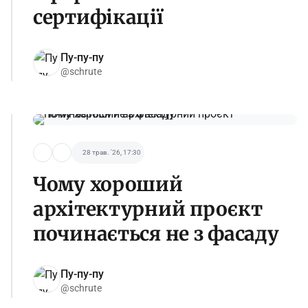
сертифікації
Пу-пу-пу
@schrute
28 трав. '26, 17:30
Чому хороший
архітектурний проєкт
починається не з фасаду
Пу-пу-пу
@schrute