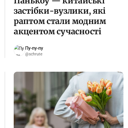
Панькоу — китайські
застібки-вузлики, які
раптом стали модним
акцентом сучасності
Пу-пу-пу
@schrute