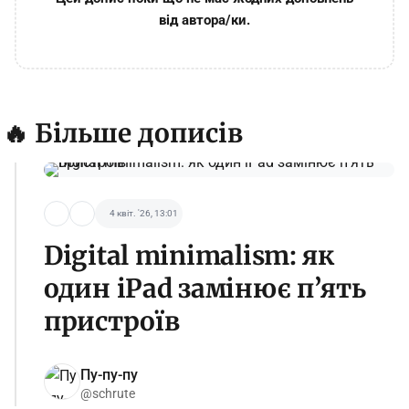
від автора/ки.
🔥 Більше дописів
4 квіт. '26, 13:01
Digital minimalism: як
один iPad замінює п’ять
пристроїв
Пу-пу-пу
@schrute