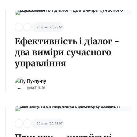
25 трав. '26, 22:51
Ефективність і діалог -
два виміри сучасного
управління
Пу-пу-пу
@schrute
25 трав. '26, 13:07