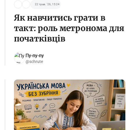
22 трав. '26, 15:24
Як навчитись грати в
такт: роль метронома для
початківців
Пу-пу-пу
@schrute