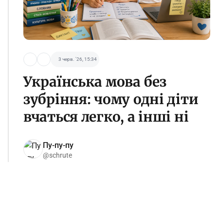
3 черв. '26, 15:34
Українська мова без
зубріння: чому одні діти
вчаться легко, а інші ні
Пу-пу-пу
@schrute