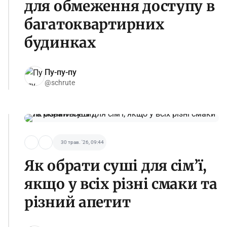
для обмеження доступу в
багатоквартирних
будинках
Пу-пу-пу
@schrute
30 трав. '26, 09:44
Як обрати суші для сім’ї,
якщо у всіх різні смаки та
різний апетит