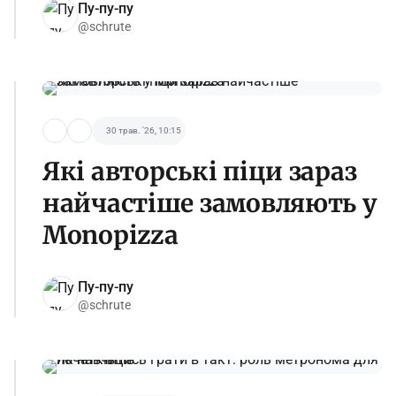
Пу-пу-пу
@schrute
30 трав. '26, 10:15
Які авторські піци зараз
найчастіше замовляють у
Monopizza
Пу-пу-пу
@schrute