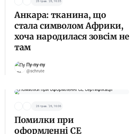
26 трав. '26, 16:35
Анкара: тканина, що
стала символом Африки,
хоча народилася зовсім не
там
Пу-пу-пу
@schrute
26 трав. '26, 16:06
Помилки при
оформленні СЕ