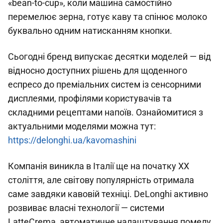
«bean-to-cup», коли машина самостійно
перемелює зерна, готує каву та спінює молоко
буквально одним натисканням кнопки.
Сьогодні бренд випускає десятки моделей — від
відносно доступних рішень для щоденного
еспресо до преміальних систем із сенсорними
дисплеями, профілями користувачів та
складними рецептами напоїв. Ознайомитися з
актуальними моделями можна тут:
https://delonghi.ua/kavomashini
Компанія виникла в Італії ще на початку XX
століття, але світову популярність отримала
саме завдяки кавовій техніці. DeLonghi активно
розвиває власні технології — системи
LatteCrema, автоматичне налаштування помелу,