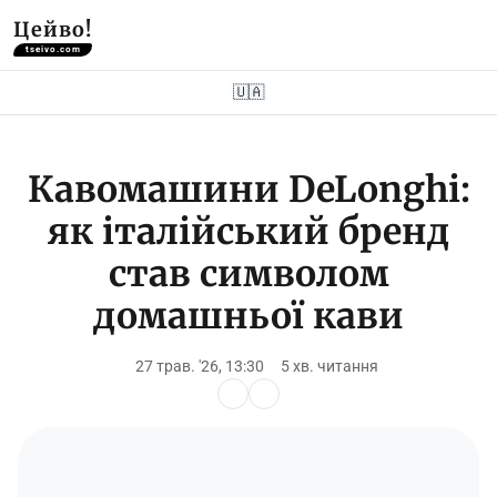
Цейво!
tseivo.com
🇺🇦
Кавомашини DeLonghi:
як італійський бренд
став символом
домашньої кави
27 трав. '26, 13:30
5 хв. читання