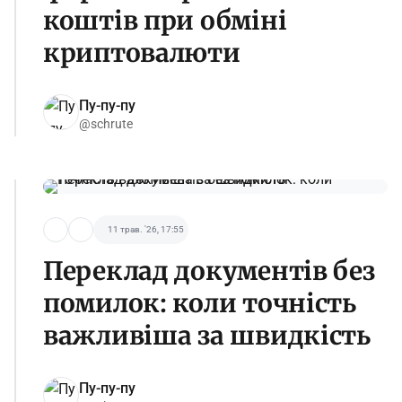
коштів при обміні
криптовалюти
Пу-пу-пу
@schrute
11 трав. '26, 17:55
Переклад документів без
помилок: коли точність
важливіша за швидкість
Пу-пу-пу