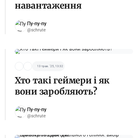
навантаження
Пу-пу-пу
@schrute
13 трав. '25, 13:32
Хто такі геймери і як
вони заробляють?
Пу-пу-пу
@schrute