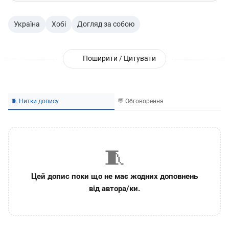
Україна
Хобі
Догляд за собою
Поширити / Цитувати
🧵 Нитки допису
💬 Обговорення
🧵
Цей допис поки що не має жодних доповнень
від автора/ки.