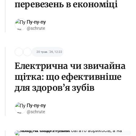
перевезень в економіці
Пу-пу-пу
@schrute
20 трав. '26, 12:22
Електрична чи звичайна
щітка: що ефективніше
для здоров’я зубів
Пу-пу-пу
@schrute