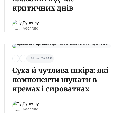
критичних днів
Пу-пу-пу
@schrute
14 трав. '26, 14:35
Суха й чутлива шкіра: які
компоненти шукати в
кремах і сироватках
Пу-пу-пу
@schrute