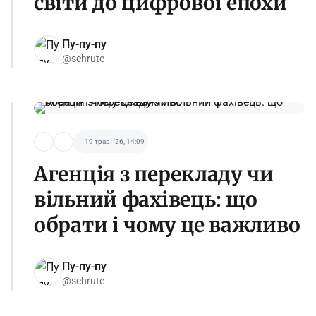
світи до цифрової епохи
Пу-пу-пу
@schrute
19 трав. '26, 14:09
Агенція з перекладу чи
вільний фахівець: що
обрати і чому це важливо
Пу-пу-пу
@schrute