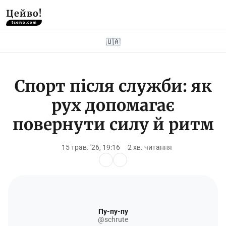
Цейво!
tseivo.com
🇺🇦
Спорт після служби: як
рух допомагає
повернути силу й ритм
15 трав. '26, 19:16
2 хв. читання
Пу-пу-пу
@schrute