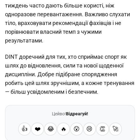
тиждень часто дають більше користі, ніж
одноразове перевантаження. Важливо слухати
тіло, враховувати рекомендації фахівців і не
порівнювати власний темп з чужими
результатами.
DINT доречний для тих, хто сприймає спорт як
шлях до відновлення, сили та нової щоденної
дисципліни. Добре підібране спорядження
робить цей шлях зручнішим, а кожне тренування
— більш усвідомленим і безпечним.
Цейво!
Відреагуй!
👍
❤️
😂
🔥
😮
😢
👏
🚀