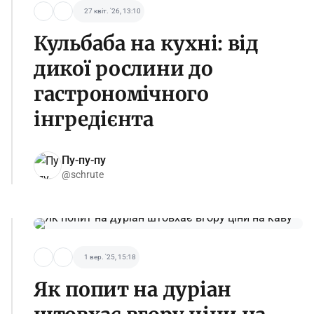
27 квіт. '26, 13:10
Кульбаба на кухні: від
дикої рослини до
гастрономічного
інгредієнта
Пу-пу-пу
@schrute
1 вер. '25, 15:18
Як попит на дуріан