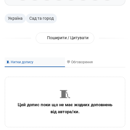
Україна
Сад та город
Поширити / Цитувати
🧵 Нитки допису
💬 Обговорення
🧵
Цей допис поки що не має жодних доповнень
від автора/ки.