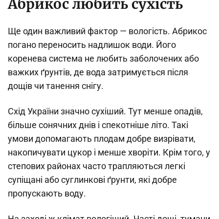
Абрикос любить сухість
Ще один важливий фактор — вологість. Абрикос
погано переносить надлишок води. Його
коренева система не любить заболочених або
важких ґрунтів, де вода затримується після
дощів чи танення снігу.
Схід України значно сухіший. Тут менше опадів,
більше сонячних днів і спекотніше літо. Такі
умови допомагають плодам добре визрівати,
накопичувати цукор і менше хворіти. Крім того, у
степових районах часто трапляються легкі
супіщані або суглинкові ґрунти, які добре
пропускають воду.
На заході ж клімат вологіший. Часті дощі, тумани