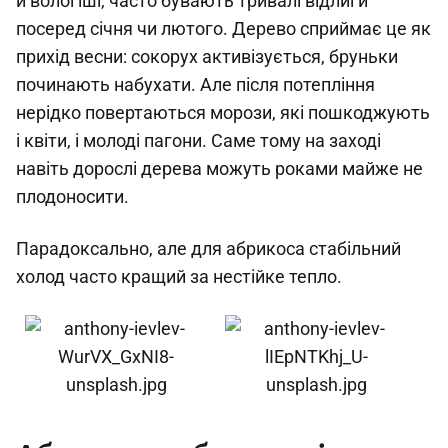
й вологіші, часто бувають тривалі відлиги
посеред січня чи лютого. Дерево сприймає це як
прихід весни: сокорух активізується, бруньки
починають набухати. Але після потепління
нерідко повертаються морози, які пошкоджують
і квіти, і молоді пагони. Саме тому на заході
навіть дорослі дерева можуть роками майже не
плодоносити.
Парадоксально, але для абрикоса стабільний
холод часто кращий за нестійке тепло.