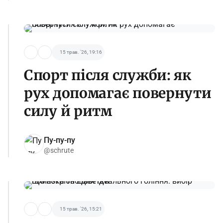
15 трав. '26, 19:16
Спорт після служби: як
рух допомагає повернути
силу й ритм
Пу-пу-пу
@schrute
15 трав. '26, 15:21