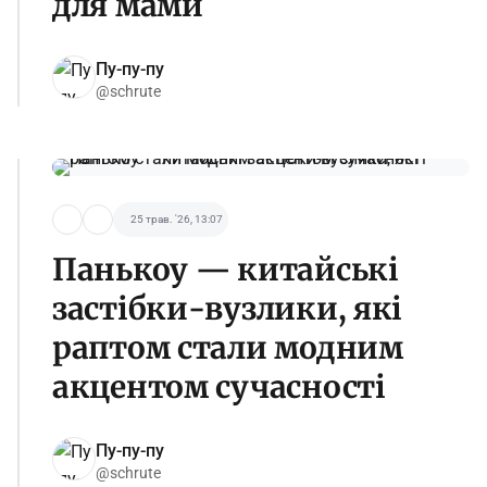
для мами
Пу-пу-пу
@schrute
25 трав. '26, 13:07
Панькоу — китайські
застібки-вузлики, які
раптом стали модним
акцентом сучасності
Пу-пу-пу
@schrute