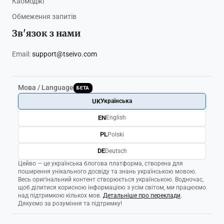
Каомоджі
Обмеження запитів
Зв'язок з нами
Email:
support@tseivo.com
Мова / Language
БЕТА
UK
Українська
EN
English
PL
Polski
DE
Deutsch
Цейво — це українська блогова платформа, створена для
поширення унікального досвіду та знань українською мовою.
Весь оригінальний контент створюється українською. Водночас,
щоб ділитися корисною інформацією з усім світом, ми працюємо
над підтримкою кількох мов.
Детальніше про переклади
.
Дякуємо за розуміння та підтримку!