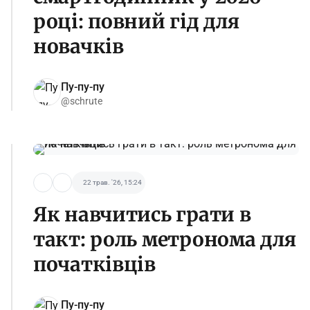
році: повний гід для
новачків
Пу-пу-пу
@schrute
22 трав. '26, 15:24
Як навчитись грати в
такт: роль метронома для
початківців
Пу-пу-пу