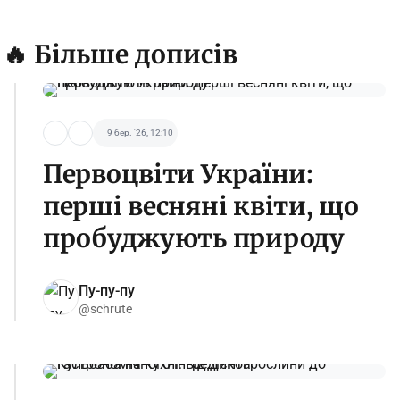
🔥 Більше дописів
9 бер. '26, 12:10
Первоцвіти України:
перші весняні квіти, що
пробуджують природу
Пу-пу-пу
@schrute