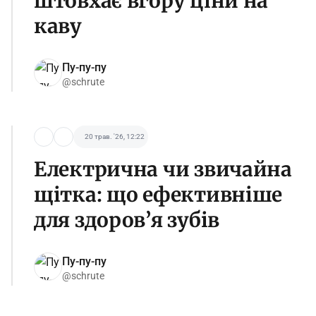
штовхає вгору ціни на
каву
Пу-пу-пу
@schrute
20 трав. '26, 12:22
Електрична чи звичайна
щітка: що ефективніше
для здоров’я зубів
Пу-пу-пу
@schrute