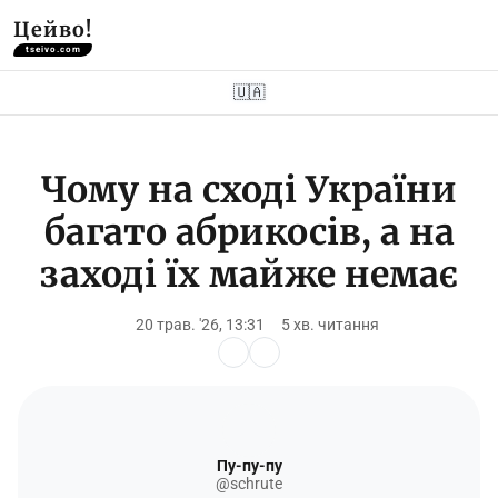
Цейво!
tseivo.com
🇺🇦
Чому на сході України
багато абрикосів, а на
заході їх майже немає
20 трав. '26, 13:31
5 хв. читання
Пу-пу-пу
@schrute