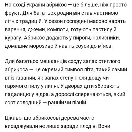
На сході України абрикос — це більше, ніж просто
фрукт. Для багатьох родин він став частиною
літніх традицій. У сезон господині масово варять
варення, джеми, компоти, готують пастилу й
курагу. Абрикос додають у пироги, налисники,
домашнє морозиво й навіть соуси до м’яса.
Для багатьох мешканців сходу запах стиглого
абрикоса — це окремий символ літа, такий самий
впізнаваний, як запах степу після дощу чи
гарячого пилу у липні. У дворах діти збирають
падалицю у відра, а дорослі сперечаються, який
сорт солодший — ранній чи пізній.
Цікаво, що абрикосові дерева часто
висаджували не лише заради плодів. Вони