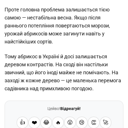
Проте головна проблема залишається тією
самою — нестабільна весна. Якщо після
раннього потепління повертаються морози,
урожай абрикосів може загинути навіть у
найстійкіших сортів.
Тому абрикос в Україні й досі залишається
деревом контрастів. На сході він настільки
звичний, що його іноді майже не помічають. На
заході ж кожне дерево — це маленька перемога
садівника над примхливою погодою.
Цейво!
Відреагуй!
👍
❤️
😂
🔥
😮
😢
👏
🚀