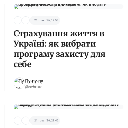
21 трав. '26, 12:50
Страхування життя в
Україні: як вибрати
програму захисту для
себе
Пу-пу-пу
@schrute
21 трав. '26, 23:42