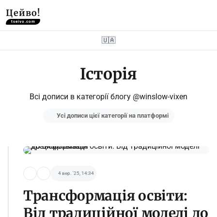
Цейво!
tseivo.com
🇺🇦
Історія
Всі дописи в категорії блогу @winslow-vixen
Усі дописи цієї категорії на платформі
4 вер. '25, 14:34
Трансформація освіти:
Від традиційної моделі до