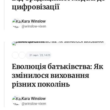
цифровізації
Kara Winslow
@winslow-vixen
31 серп. '25, 14:25
Еволюція батьківства: Як
змінилося виховання
різних поколінь
Kara Winslow
@winslow-vixen