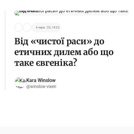
6 черв. '25, 18:22
Від «чистої раси» до
етичних дилем або що
таке євгеніка?
Kara Winslow
@winslow-vixen