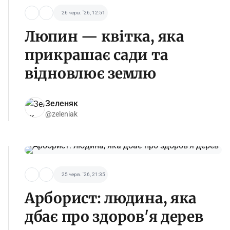
26 черв. '26, 12:51
Люпин — квітка, яка
прикрашає сади та
відновлює землю
Зеленяк
@zeleniak
25 черв. '26, 21:35
Арборист: людина, яка
дбає про здоров'я дерев