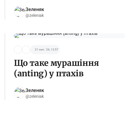
Зеленяк
@zeleniak
21 лип. '26, 12:57
Що таке мурашіння
(anting) у птахів
Зеленяк
@zeleniak