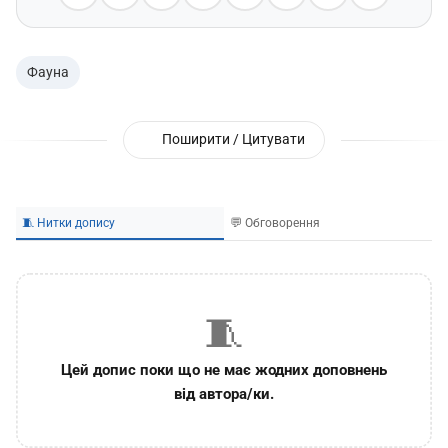
Фауна
Поширити / Цитувати
🧵 Нитки допису
💬 Обговорення
🧵
Цей допис поки що не має жодних доповнень
від автора/ки.