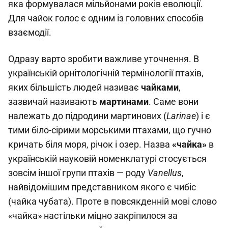
яка формувалася мільйонами років еволюції.
Для чайок голос є одним із головних способів
взаємодії.
Одразу варто зробити важливе уточнення. В
українській орнітологічній термінології птахів,
яких більшість людей називає
чайками
,
зазвичай називають
мартинами
. Саме вони
належать до підродини мартинових (
Larinae
) і є
тими біло-сірими морськими птахами, що гучно
кричать біля моря, річок і озер. Назва
«чайка»
в
українській науковій номенклатурі стосується
зовсім іншої групи птахів — роду
Vanellus
,
найвідомішим представником якого є чибіс
(чайка чубата). Проте в повсякденній мові слово
«чайка» настільки міцно закріпилося за