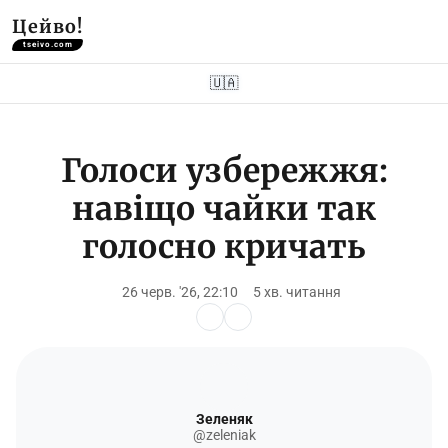
Цейво!
tseivo.com
🇺🇦
Голоси узбережжя:
навіщо чайки так
голосно кричать
26 черв. '26, 22:10
5 хв. читання
Зеленяк
@zeleniak