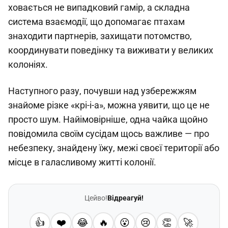
ховається не випадковий гамір, а складна
система взаємодії, що допомагає птахам
знаходити партнерів, захищати потомство,
координувати поведінку та виживати у великих
колоніях.
Наступного разу, почувши над узбережжям
знайоме різке «крі-і-а», можна уявити, що це не
просто шум. Найімовірніше, одна чайка щойно
повідомила своїм сусідам щось важливе — про
небезпеку, знайдену їжу, межі своєї території або
місце в галасливому житті колонії.
Цейво!
Відреагуй!
👍
❤️
😂
🔥
😮
😢
👏
🚀