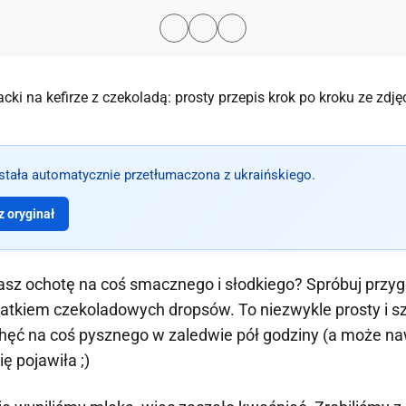
ostała automatycznie przetłumaczona z ukraińskiego.
 oryginał
asz ochotę na coś smacznego i słodkiego? Spróbuj prz
atkiem czekoladowych dropsów. To niezwykle prosty i sz
hęć na coś pysznego w zaledwie pół godziny (a może naw
ę pojawiła ;)