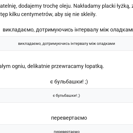
elnię, dodajemy trochę oleju. Nakładamy placki łyżką, 
ęp kilku centymetrów, aby się nie skleiły.
викладаємо, дотримуючись інтервалу між оладками
ym ogniu, delikatnie przewracamy łopatką.
є бульбашки! ;)
перевертаємо