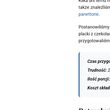
Kilka dni temu n
także znaleźliś
panettone
.
Postanowiliśmy 
placki z czekol
przygotowaliśm
Czas przyg
Trudność:
2
Ilość porcji
Koszt skła