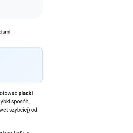
ygotować
placki
ybki sposób,
et szybciej) od