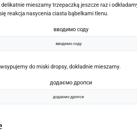
delikatnie mieszamy trzepaczką jeszcze raz i odkładamy
się reakcja nasycenia ciasta bąbelkami tlenu.
вводимо соду
 wsypujemy do miski dropsy, dokładnie mieszamy.
додаємо дропси
e