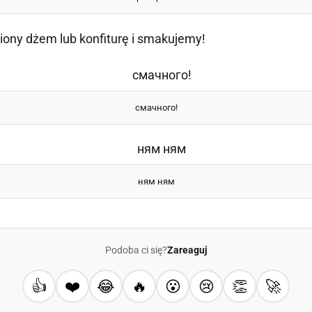
ony dżem lub konfiturę i smakujemy!
смачного!
ням ням
Podoba ci się?
Zareaguj
👍
❤️
😂
🔥
😮
😢
👏
🚀