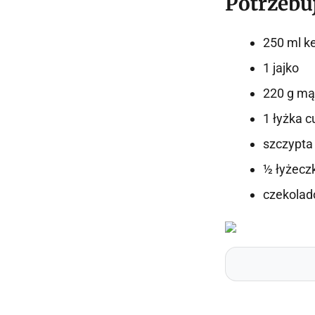
Potrzebu
250 ml ke
1 jajko
220 g mą
1 łyżka c
szczypta 
½ łyżecz
czekolad