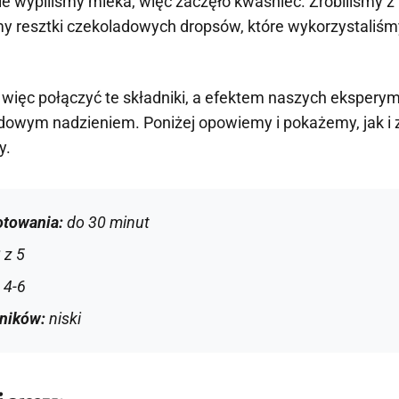
ie wypiliśmy mleka, więc zaczęło kwaśnieć. Zrobiliśmy z n
my resztki czekoladowych dropsów, które wykorzystaliśm
więc połączyć te składniki, a efektem naszych ekspery
adowym nadzieniem. Poniżej opowiemy i pokażemy, jak i z
y.
otowania:
do 30 minut
 z 5
:
4-6
dników:
niski