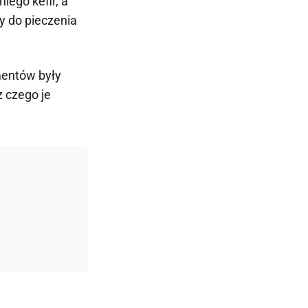
iego kefir, a
y do pieczenia
mentów były
 czego je