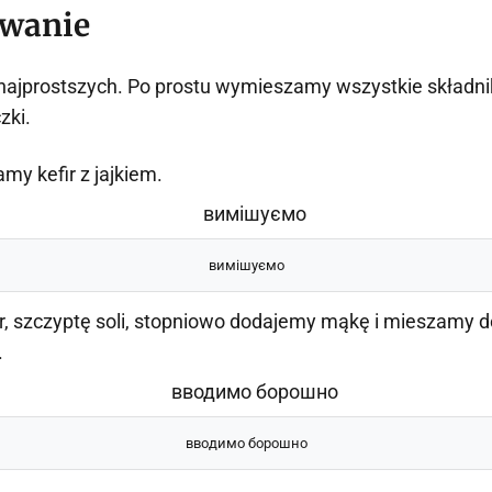
owanie
najprostszych. Po prostu wymieszamy wszystkie składni
zki.
my kefir z jajkiem.
вимішуємо
, szczyptę soli, stopniowo dodajemy mąkę i mieszamy d
.
вводимо борошно