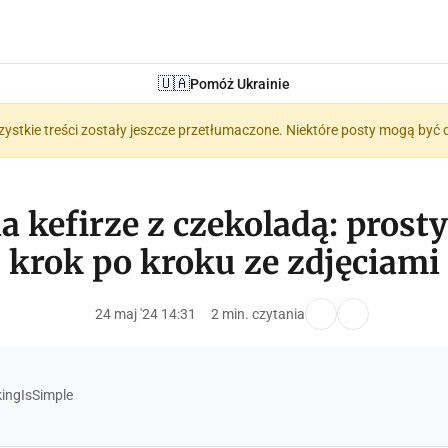
🇺🇦
Pomóż Ukrainie
zystkie treści zostały jeszcze przetłumaczone. Niektóre posty mogą być 
a kefirze z czekoladą: prost
krok po kroku ze zdjęciami
24 maj '24 14:31
2 min. czytania
ngIsSimple