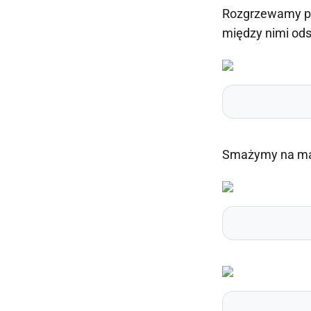
Rozgrzewamy pat
między nimi odst
Smażymy na mał