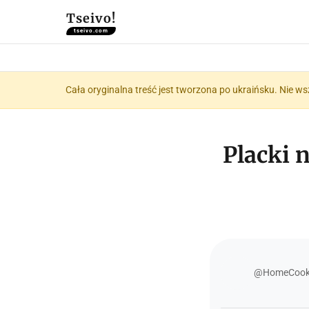
Tseivo!
tseivo.com
Cała oryginalna treść jest tworzona po ukraińsku. Nie ws
Placki n
@HomeCooki