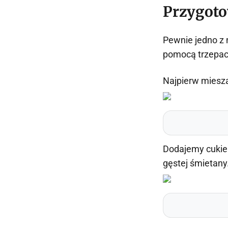
Przygot
Pewnie jedno z 
pomocą trzepac
Najpierw miesza
Dodajemy cukier
gęstej śmietany