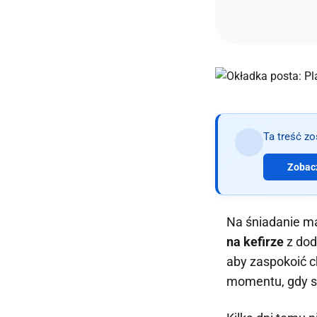
Ta treść z
Zobacz
Na śniadanie m
na kefirze
z dod
aby zaspokoić c
momentu, gdy si