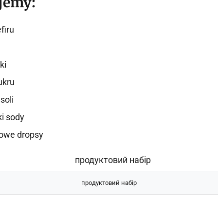
jemy:
firu
ki
ukru
soli
ki sody
owe dropsy
продуктовий набір