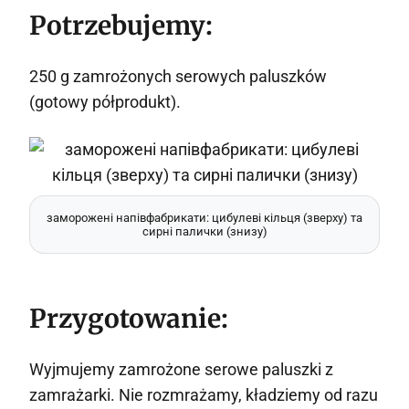
Potrzebujemy:
250 g zamrożonych serowych paluszków
(gotowy półprodukt).
заморожені напівфабрикати: цибулеві кільця (зверху) та
сирні палички (знизу)
Przygotowanie:
Wyjmujemy zamrożone serowe paluszki z
zamrażarki. Nie rozmrażamy, kładziemy od razu