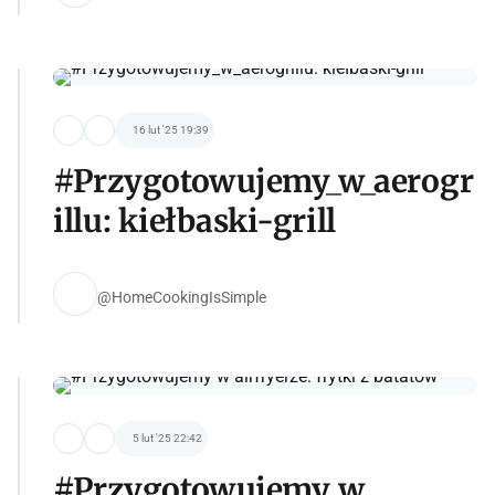
16 lut '25 19:39
#Przygotowujemy_w_aerogr
illu: kiełbaski-grill
@HomeCookingIsSimple
5 lut '25 22:42
#Przygotowujemy w