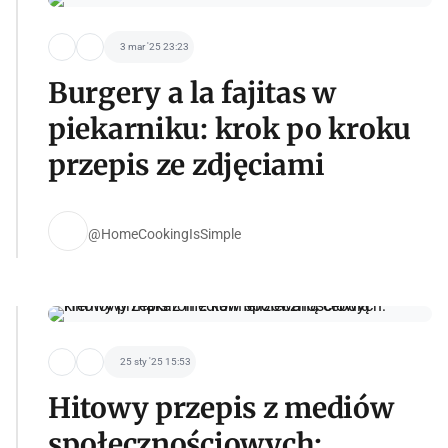
3 mar '25 23:23
Burgery a la fajitas w
piekarniku: krok po kroku
przepis ze zdjęciami
@HomeCookingIsSimple
25 sty '25 15:53
Hitowy przepis z mediów
społecznościowych: