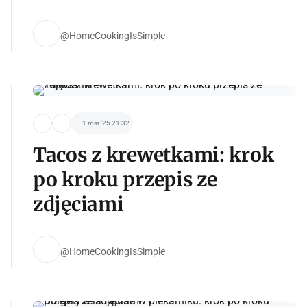
@HomeCookingIsSimple
1 mar '25 21:32
Tacos z krewetkami: krok
po kroku przepis ze
zdjęciami
@HomeCookingIsSimple