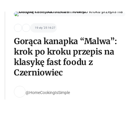
19 sty '25 16:27
Gorąca kanapka “Malwa”:
krok po kroku przepis na
klasykę fast foodu z
Czerniowiec
@HomeCookingIsSimple