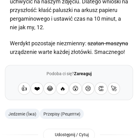
uchwycić na naszym zdjęciu. Dlatego wnioski na
przyszłość: kłaść paluszki na arkusz papieru
pergaminowego i ustawić czas na 10 minut, a
nie jak my, 12.
Werdykt pozostaje niezmienny:
szatan-maszyna
urządzenie warte każdej złotówki. Smacznego!
Podoba ci się?
Zareaguj
👍
❤️
😂
🔥
😮
😢
👏
🚀
Jedzenie (Їжа)
Przepisy (Рецепти)
Udostępnij / Cytuj