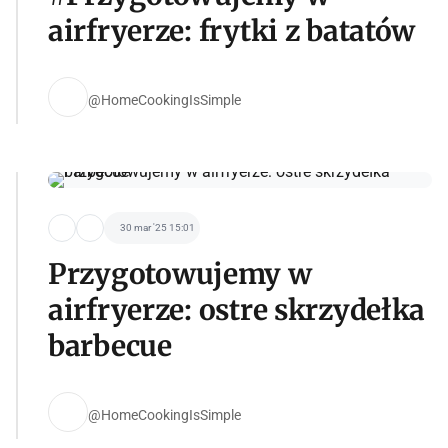
airfryerze: frytki z batatów
@HomeCookingIsSimple
30 mar '25 15:01
Przygotowujemy w
airfryerze: ostre skrzydełka
barbecue
@HomeCookingIsSimple