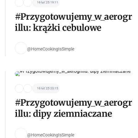
16 lut '25 19:11
#Przygotowujemy_w_aerogr
illu: krążki cebulowe
@HomeCookingIsSimple
16 lut '25 20:15
#Przygotowujemy_w_aerogr
illu: dipy ziemniaczane
@HomeCookingIsSimple