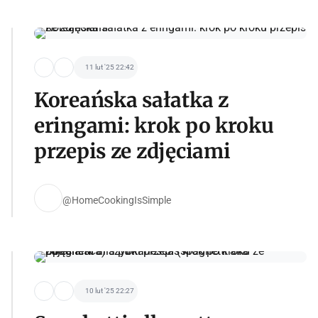
11 lut '25 22:42
Koreańska sałatka z
eringami: krok po kroku
przepis ze zdjęciami
@HomeCookingIsSimple
10 lut '25 22:27