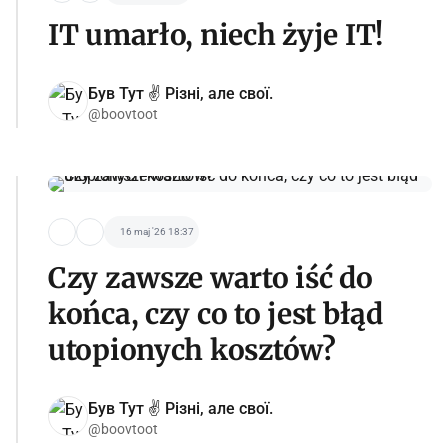
IT umarło, niech żyje IT!
Був Тут ✌️ Різні, але свої.
@boovtoot
16 maj '26 18:37
Czy zawsze warto iść do
końca, czy co to jest błąd
utopionych kosztów?
Був Тут ✌️ Різні, але свої.
@boovtoot