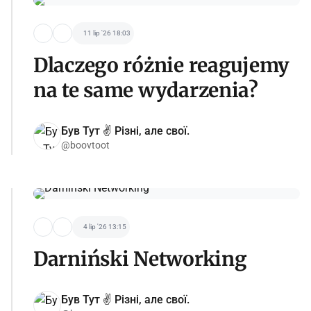
11 lip '26 18:03
Dlaczego różnie reagujemy
na te same wydarzenia?
Був Тут ✌️ Різні, але свої.
@boovtoot
4 lip '26 13:15
Darniński Networking
Був Тут ✌️ Різні, але свої.