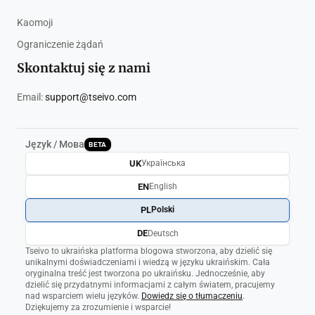
Kaomoji
Ograniczenie żądań
Skontaktuj się z nami
Email:
support@tseivo.com
Język / Мова
BETA
UK
Українська
EN
English
PL
Polski
DE
Deutsch
Tseivo to ukraińska platforma blogowa stworzona, aby dzielić się
unikalnymi doświadczeniami i wiedzą w języku ukraińskim. Cała
oryginalna treść jest tworzona po ukraińsku. Jednocześnie, aby
dzielić się przydatnymi informacjami z całym światem, pracujemy
nad wsparciem wielu języków.
Dowiedz się o tłumaczeniu
.
Dziękujemy za zrozumienie i wsparcie!