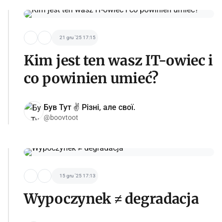
21 gru '25 17:15
Kim jest ten wasz IT-owiec i
co powinien umieć?
Був Тут ✌️ Різні, але свої.
@boovtoot
15 gru '25 17:13
Wypoczynek ≠ degradacja