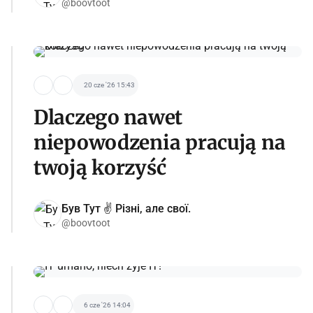
@boovtoot
20 cze '26 15:43
Dlaczego nawet
niepowodzenia pracują na
twoją korzyść
Був Тут ✌️ Різні, але свої.
@boovtoot
6 cze '26 14:04