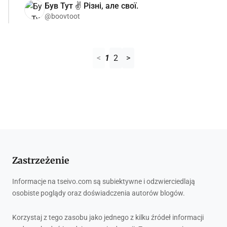
Був Тут ✌️ Різні, але свої.
@boovtoot
<
1
2
>
Zastrzeżenie
Informacje na tseivo.com są subiektywne i odzwierciedlają
osobiste poglądy oraz doświadczenia autorów blogów.
Korzystaj z tego zasobu jako jednego z kilku źródeł informacji