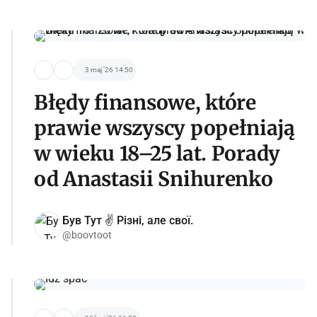
3 maj '26 14:50
Błędy finansowe, które
prawie wszyscy popełniają
w wieku 18–25 lat. Porady
od Anastasii Snihurenko
Був Тут ✌️ Різні, але свої.
@boovtoot