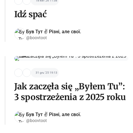
18 kwi '26 11:58
Idź spać
Був Тут ✌️ Різні, але свої.
@boovtoot
31 gru '25 19:13
Jak zaczęła się „Byłem Tu”:
3 spostrzeżenia z 2025 roku
Був Тут ✌️ Різні, але свої.
@boovtoot