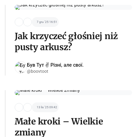
7 gru '25 16:51
Jak krzyczeć głośniej niż
pusty arkusz?
Був Тут ✌️ Різні, але свої.
@boovtoot
13 lis '25 09:42
Małe kroki – Wielkie
zmiany