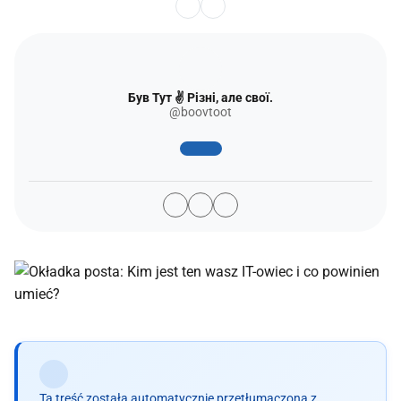
Був Тут ✌️ Різні, але свої.
@boovtoot
Ta treść została automatycznie przetłumaczona z