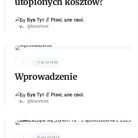
utopionych kosztów?
Був Тут ✌️ Різні, але свої.
@boovtoot
11 lis '25 13:56
Wprowadzenie
Був Тут ✌️ Різні, але свої.
@boovtoot
31 gru '25 19:13