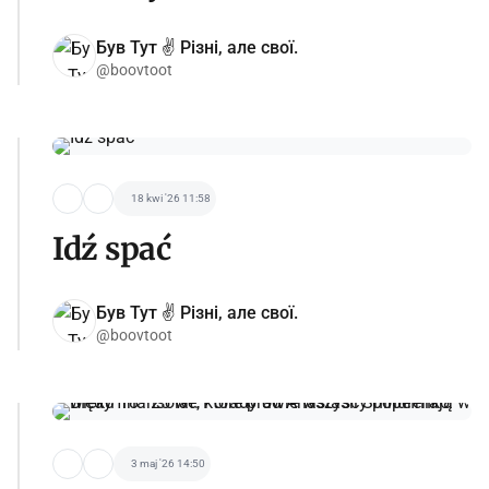
Був Тут ✌️ Різні, але свої.
@boovtoot
18 kwi '26 11:58
Idź spać
Був Тут ✌️ Різні, але свої.
@boovtoot
3 maj '26 14:50