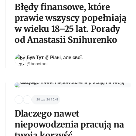
Błędy finansowe, które
prawie wszyscy popełniają
w wieku 18–25 lat. Porady
od Anastasii Snihurenko
Був Тут ✌️ Різні, але свої.
@boovtoot
20 cze '26 15:43
Dlaczego nawet
niepowodzenia pracują na
twoją korzyść