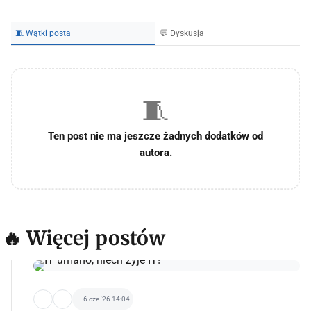
🧵 Wątki posta
💬 Dyskusja
🧵
Ten post nie ma jeszcze żadnych dodatków od
autora.
🔥 Więcej postów
6 cze '26 14:04