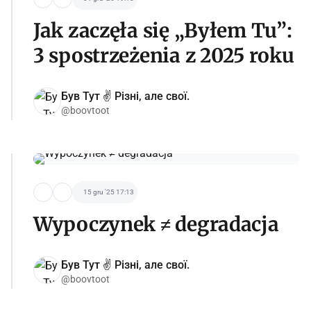
Jak zaczęła się „Byłem Tu”:
3 spostrzeżenia z 2025 roku
Був Тут ✌️ Різні, але свої.
@boovtoot
15 gru '25 17:13
Wypoczynek ≠ degradacja
Був Тут ✌️ Різні, але свої.
@boovtoot