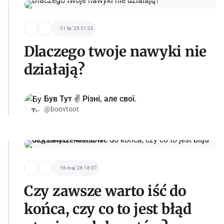
21 lis '25 21:23
Dlaczego twoje nawyki nie
działają?
Був Тут ✌️ Різні, але свої.
@boovtoot
16 maj '26 18:37
Czy zawsze warto iść do
końca, czy co to jest błąd