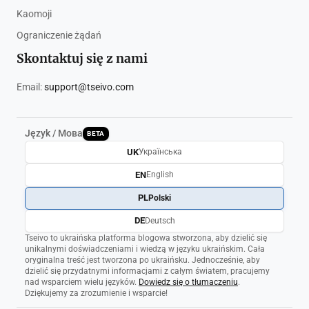
Kaomoji
Ograniczenie żądań
Skontaktuj się z nami
Email:
support@tseivo.com
Język / Мова
BETA
UK
Українська
EN
English
PL
Polski
DE
Deutsch
Tseivo to ukraińska platforma blogowa stworzona, aby dzielić się
unikalnymi doświadczeniami i wiedzą w języku ukraińskim. Cała
oryginalna treść jest tworzona po ukraińsku. Jednocześnie, aby
dzielić się przydatnymi informacjami z całym światem, pracujemy
nad wsparciem wielu języków.
Dowiedz się o tłumaczeniu
.
Dziękujemy za zrozumienie i wsparcie!