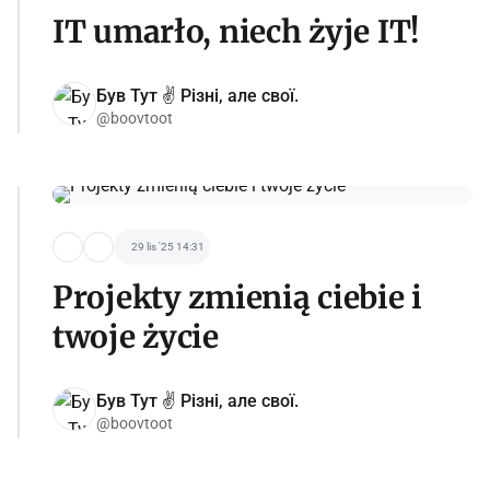
IT umarło, niech żyje IT!
Був Тут ✌️ Різні, але свої.
@boovtoot
29 lis '25 14:31
Projekty zmienią ciebie i
twoje życie
Був Тут ✌️ Різні, але свої.
@boovtoot