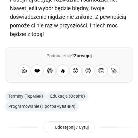
Nawet jeśli wybór będzie błędny, twoje
doświadczenie nigdzie nie zniknie. Z pewnością
pomoże ci nie raz w przyszłości. I niech moc
będzie z tobą!
Podoba ci się?
Zareaguj
👍
❤️
😂
🔥
😮
😢
👏
🚀
Terminy (Терміни)
Edukacja (Освіта)
Programowanie (Програмування)
Udostępnij / Cytuj