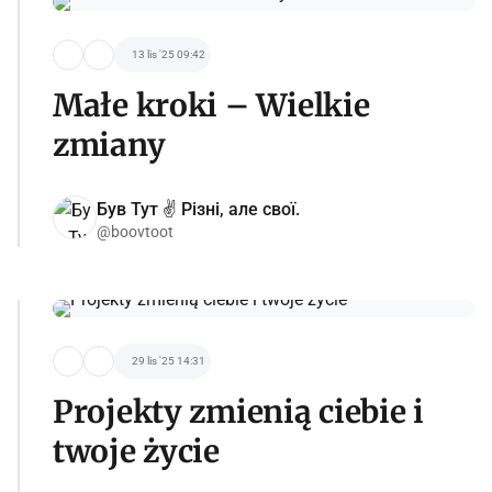
13 lis '25 09:42
Małe kroki – Wielkie
zmiany
Був Тут ✌️ Різні, але свої.
@boovtoot
29 lis '25 14:31
Projekty zmienią ciebie i
twoje życie