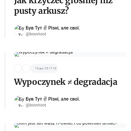
Jak krzyczeć głośniej niż
pusty arkusz?
Був Тут ✌️ Різні, але свої.
@boovtoot
15 gru '25 17:13
Wypoczynek ≠ degradacja
Був Тут ✌️ Різні, але свої.
@boovtoot