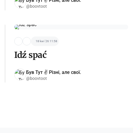
Був Тут ✌️ Різні, але свої.
@boovtoot
18 kwi '26 11:58
Idź spać
Був Тут ✌️ Різні, але свої.
@boovtoot