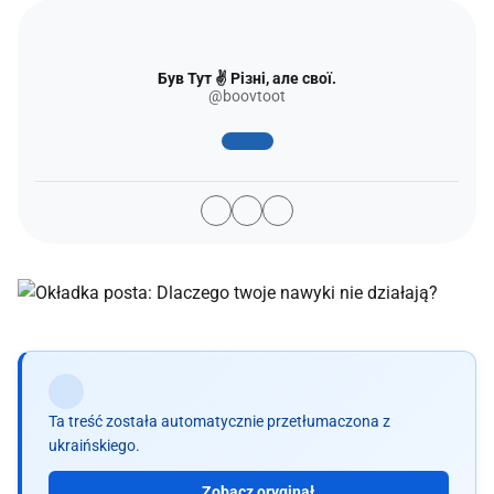
Був Тут ✌️ Різні, але свої.
@boovtoot
Ta treść została automatycznie przetłumaczona z
ukraińskiego.
Zobacz oryginał