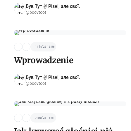
Був Тут ✌️ Різні, але свої.
@boovtoot
11 lis '25 13:56
Wprowadzenie
Був Тут ✌️ Різні, але свої.
@boovtoot
7 gru '25 16:51