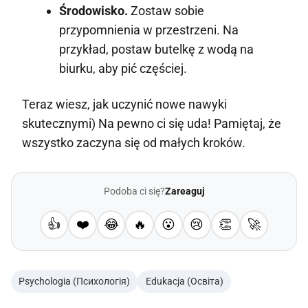
Środowisko.
Zostaw sobie
przypomnienia w przestrzeni. Na
przykład, postaw butelkę z wodą na
biurku, aby pić częściej.
Teraz wiesz, jak uczynić nowe nawyki
skutecznymi) Na pewno ci się uda! Pamiętaj, że
wszystko zaczyna się od małych kroków.
Podoba ci się?
Zareaguj
👍
❤️
😂
🔥
😮
😢
👏
🚀
Psychologia (Психологія)
Edukacja (Освіта)