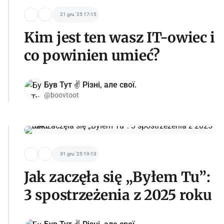
21 gru '25 17:15
Kim jest ten wasz IT-owiec i
co powinien umieć?
Був Тут ✌️ Різні, але свої.
@boovtoot
31 gru '25 19:13
Jak zaczęła się „Byłem Tu”:
3 spostrzeżenia z 2025 roku