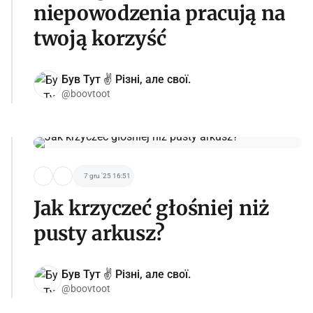
niepowodzenia pracują na
twoją korzyść
Був Тут ✌️ Різні, але свої.
@boovtoot
7 gru '25 16:51
Jak krzyczeć głośniej niż
pusty arkusz?
Був Тут ✌️ Різні, але свої.
@boovtoot