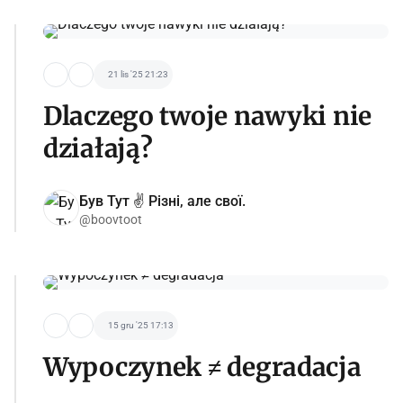
21 lis '25 21:23
Dlaczego twoje nawyki nie
działają?
Був Тут ✌️ Різні, але свої.
@boovtoot
15 gru '25 17:13
Wypoczynek ≠ degradacja