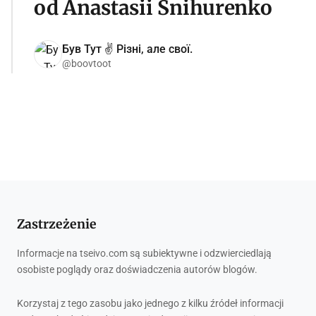
od Anastasii Snihurenko
Був Тут ✌️ Різні, але свої.
@boovtoot
Zastrzeżenie
Informacje na tseivo.com są subiektywne i odzwierciedlają
osobiste poglądy oraz doświadczenia autorów blogów.
Korzystaj z tego zasobu jako jednego z kilku źródeł informacji