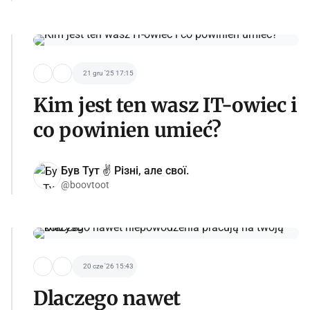
21 gru '25 17:15
Kim jest ten wasz IT-owiec i
co powinien umieć?
Був Тут ✌️ Різні, але свої.
@boovtoot
20 cze '26 15:43
Dlaczego nawet