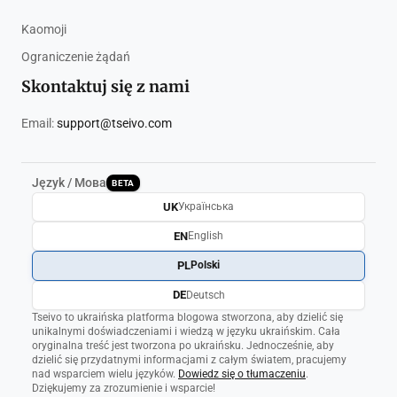
Kaomoji
Ograniczenie żądań
Skontaktuj się z nami
Email:
support@tseivo.com
Język / Мова
BETA
UK
Українська
EN
English
PL
Polski
DE
Deutsch
Tseivo to ukraińska platforma blogowa stworzona, aby dzielić się
unikalnymi doświadczeniami i wiedzą w języku ukraińskim. Cała
oryginalna treść jest tworzona po ukraińsku. Jednocześnie, aby
dzielić się przydatnymi informacjami z całym światem, pracujemy
nad wsparciem wielu języków.
Dowiedz się o tłumaczeniu
.
Dziękujemy za zrozumienie i wsparcie!