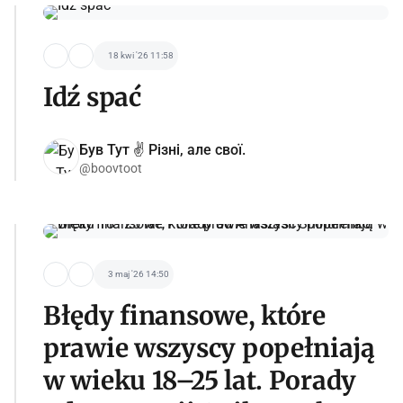
18 kwi '26 11:58
Idź spać
Був Тут ✌️ Різні, але свої.
@boovtoot
3 maj '26 14:50
Błędy finansowe, które
prawie wszyscy popełniają
w wieku 18–25 lat. Porady