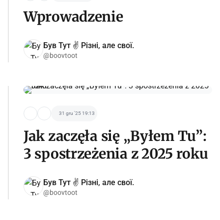
Wprowadzenie
Був Тут ✌️ Різні, але свої.
@boovtoot
31 gru '25 19:13
Jak zaczęła się „Byłem Tu”:
3 spostrzeżenia z 2025 roku
Був Тут ✌️ Різні, але свої.
@boovtoot