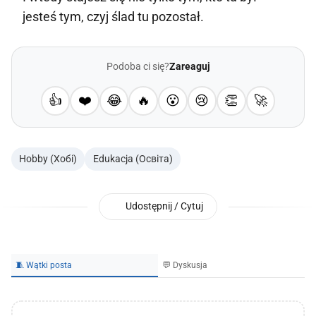
jesteś tym, czyj ślad tu pozostał.
Podoba ci się?
Zareaguj
👍
❤️
😂
🔥
😮
😢
👏
🚀
Hobby (Хобі)
Edukacja (Освіта)
Udostępnij / Cytuj
🧵 Wątki posta
💬 Dyskusja