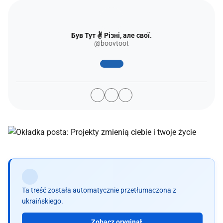
Був Тут ✌️ Різні, але свої.
@boovtoot
Ta treść została automatycznie przetłumaczona z
ukraińskiego.
Zobacz oryginał