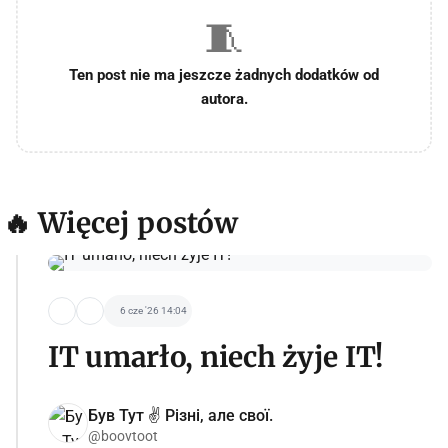
🧵
Ten post nie ma jeszcze żadnych dodatków od
autora.
🔥 Więcej postów
6 cze '26 14:04
IT umarło, niech żyje IT!
Був Тут ✌️ Різні, але свої.
@boovtoot