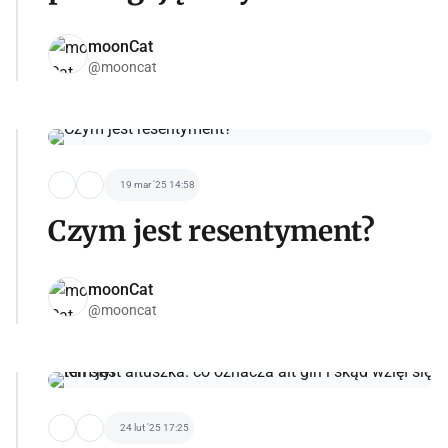
moonCat
@mooncat
19 mar '25 14:58
Czym jest resentyment?
moonCat
@mooncat
24 lut '25 17:25