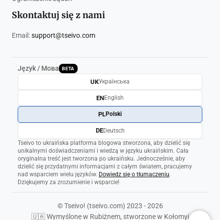
Skontaktuj się z nami
Email:
support@tseivo.com
Język / Мова
BETA
UK
Українська
EN
English
PL
Polski
DE
Deutsch
Tseivo to ukraińska platforma blogowa stworzona, aby dzielić się
unikalnymi doświadczeniami i wiedzą w języku ukraińskim. Cała
oryginalna treść jest tworzona po ukraińsku. Jednocześnie, aby
dzielić się przydatnymi informacjami z całym światem, pracujemy
nad wsparciem wielu języków.
Dowiedz się o tłumaczeniu
.
Dziękujemy za zrozumienie i wsparcie!
© Tseivo! (tseivo.com) 2023 - 2026
🇺🇦 Wymyślone w Rubiżnem, stworzone w Kołomyi