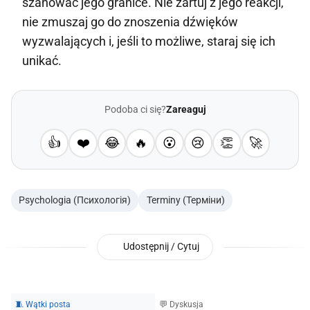
szanować jego granice. Nie żartuj z jego reakcji,
nie zmuszaj go do znoszenia dźwięków
wyzwalających i, jeśli to możliwe, staraj się ich
unikać.
Podoba ci się?
Zareaguj
👍
❤️
😂
🔥
😮
😢
👏
🚀
Psychologia (Психологія)
Terminy (Терміни)
Udostępnij / Cytuj
🧵 Wątki posta
💬 Dyskusja