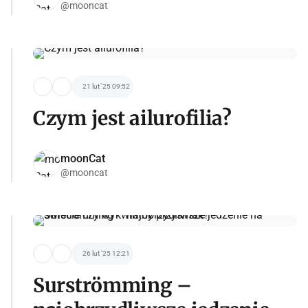
@mooncat
21 lut '25 09:52
Czym jest ailurofilia?
moonCat
@mooncat
26 lut '25 12:21
Surströmming –