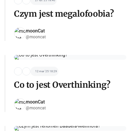
27 lut '25 18:40
Czym jest megalofoobia?
moonCat
@mooncat
12 mar '25 18:29
Co to jest Overthinking?
moonCat
@mooncat