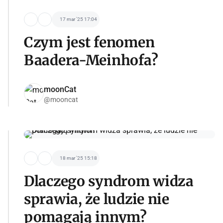
17 mar '25 17:04
Czym jest fenomen
Baadera-Meinhofa?
moonCat
@mooncat
18 mar '25 15:18
Dlaczego syndrom widza
sprawia, że ludzie nie
pomagają innym?