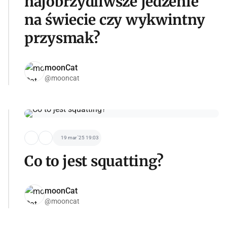
najobrzydliwsze jedzenie
na świecie czy wykwintny
przysmak?
moonCat
@mooncat
19 mar '25 19:03
Co to jest squatting?
moonCat
@mooncat