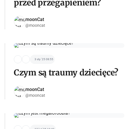
przed przegapieniem?
moonCat
@mooncat
3 sty '25 08:55
Czym są traumy dziecięce?
moonCat
@mooncat