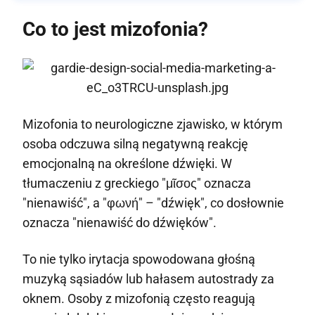
Co to jest mizofonia?
Mizofonia to neurologiczne zjawisko, w którym
osoba odczuwa silną negatywną reakcję
emocjonalną na określone dźwięki. W
tłumaczeniu z greckiego "μῖσος" oznacza
"nienawiść", a "φωνή" – "dźwięk", co dosłownie
oznacza "nienawiść do dźwięków".
To nie tylko irytacja spowodowana głośną
muzyką sąsiadów lub hałasem autostrady za
oknem. Osoby z mizofonią często reagują