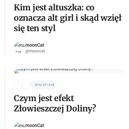
Kim jest altuszka: co
oznacza alt girl i skąd wzięł
się ten styl
moonCat
@mooncat
28 lut '25 14:58
Czym jest efekt
Złowieszczej Doliny?
moonCat