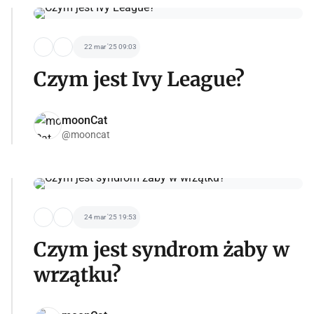
22 mar '25 09:03
Czym jest Ivy League?
moonCat
@mooncat
24 mar '25 19:53
Czym jest syndrom żaby w
wrzątku?