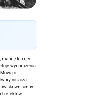
, mangę lub gry
ałtuje wyobrażenia
e. Mowa o
otwory niszczą
idowiskowe sceny
ych efektów