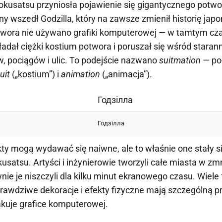
kusatsu przyniosła pojawienie się gigantycznego potwor
y wszedł Godzilla, który na zawsze zmienił historię japoń
wora nie używano grafiki komputerowej — w tamtym czasi
kładał ciężki kostium potwora i poruszał się wśród stara
, pociągów i ulic. To podejście nazwano
suitmation
— po
uit
(„kostium”) i
animation
(„animacja”).
Годзілла
kty mogą wydawać się naiwne, ale to właśnie one stały si
satsu. Artyści i inżynierowie tworzyli całe miasta w zmni
nie je niszczyli dla kilku minut ekranowego czasu. Wiel
rawdziwe dekoracje i efekty fizyczne mają szczególną p
akuje grafice komputerowej.