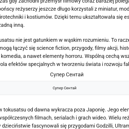
zas gdy zachodni przemysł filmowy coraz bardziej polega
ońscy reżyserzy jeszcze długo korzystali z miniatur, mod
otechniki i kostiumów. Dzięki temu ukształtowała się est
żadną inną.
satsu nie jest gatunkiem w wąskim rozumieniu. To racze
ogą łączyć się science fiction, przygody, filmy akcji, hist
 komedia, a nawet elementy horroru. Wspólną cechą wszy
ola efektów specjalnych w tworzeniu świata i rozwoju fa
Супер Сентай
w tokusatsu od dawna wykracza poza Japonię. Jego el
współczesnych filmach, serialach i grach wideo. Wielu r
 dzieciństwie fascynowali się przygodami Godzilli, Ult