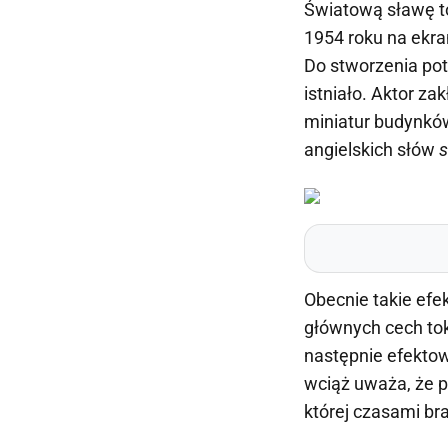
Światową sławę to
1954 roku na ekran
Do stworzenia pot
istniało. Aktor za
miniatur budynków
angielskich słów
s
Obecnie takie efe
głównych cech toku
następnie efektow
wciąż uważa, że p
której czasami br