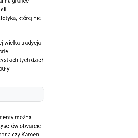
ł na grafice
eli
etyka, której nie
j wielka tradycja
orie
stkich tych dzieł
buły.
ementy można
eżyserów otwarcie
ramana czy Kamen