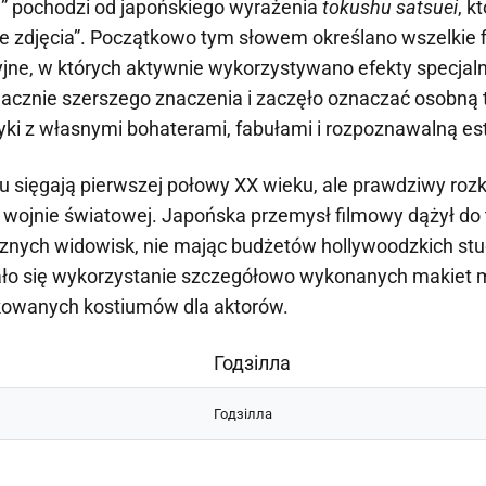
u” pochodzi od japońskiego wyrażenia
tokushu satsuei
, k
e zdjęcia”. Początkowo tym słowem określano wszelkie f
jne, w których aktywnie wykorzystywano efekty specjal
nacznie szerszego znaczenia i zaczęło oznaczać osobną 
tyki z własnymi bohaterami, fabułami i rozpoznawalną es
u sięgają pierwszej połowy XX wieku, ale prawdziwy roz
II wojnie światowej. Japońska przemysł filmowy dążył do
cznych widowisk, nie mając budżetów hollywoodzkich stu
ło się wykorzystanie szczegółowo wykonanych makiet m
ikowanych kostiumów dla aktorów.
Годзілла