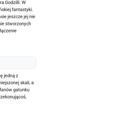
a Godzilli. W
skiej fantastyki.
e jeszcze jej nie
nnie stworzonych
łączenie
ę jedną z
ejszonej skali, a
e fanów gatunku
rzekonującoś,