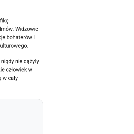
fikę
filmów. Widzowie
je bohaterów i
kulturowego.
 nigdy nie dążyły
zie człowiek w
ę w cały