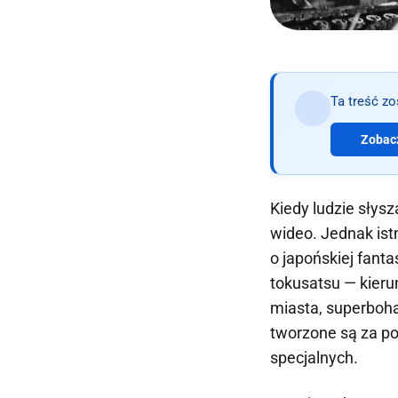
Ta treść z
Zobacz
Kiedy ludzie słys
wideo. Jednak istn
o japońskiej fant
tokusatsu — kieru
miasta, superboh
tworzone są za po
specjalnych.