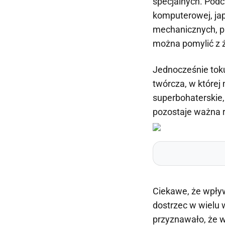
specjalnych. Podc
komputerowej, jap
mechanicznych, pir
można pomylić z 
Jednocześnie toku
twórcza, w której m
superbohaterskie,
pozostaje ważna r
Ciekawe, że wpły
dostrzec w wielu 
przyznawało, że w