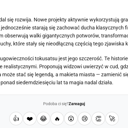
dal się rozwija. Nowe projekty aktywnie wykorzystują gra
jednocześnie starają się zachować ducha klasycznych 
m obserwują walki gigantycznych potworów, transformac
hy, które stały się nieodłączną częścią tego zjawiska 
gowieczności tokusatsu jest jego szczerość. Te historie
ie realistycznymi. Proponują widzowi uwierzyć w cud, gd
 może stać się legendą, a makieta miasta — zamienić si
 ponad siedemdziesięciu lat ta magia nadal działa.
Podoba ci się?
Zareaguj
👍
❤️
😂
🔥
😮
😢
👏
🚀