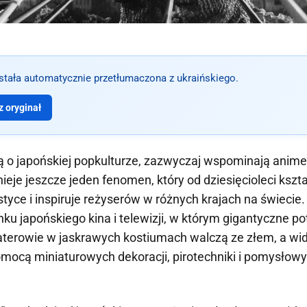
ostała automatycznie przetłumaczona z ukraińskiego.
 oryginał
zą o japońskiej popkulturze, zazwyczaj wspominają anime
ieje jeszcze jeden fenomen, który od dziesięcioleci kszt
astyce i inspiruje reżyserów w różnych krajach na świeci
nku japońskiego kina i telewizji, w którym gigantyczne p
aterowie w jaskrawych kostiumach walczą ze złem, a w
mocą miniaturowych dekoracji, pirotechniki i pomysłow