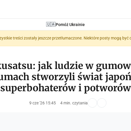
🇺🇦
Pomóż Ukrainie
zystkie treści zostały jeszcze przetłumaczone. Niektóre posty mogą być 
usatsu: jak ludzie w gumo
umach stworzyli świat japo
superbohaterów i potworów
9 cze '26 15:45
4 min. czytania