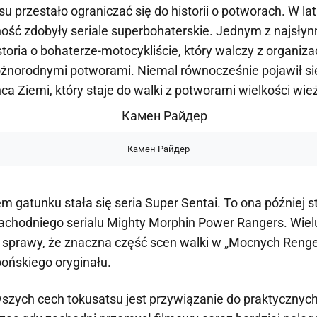
 przestało ograniczać się do historii o potworach. W lata
ść zdobyły seriale superbohaterskie. Jednym z najsłynni
toria o bohaterze-motocykliście, który walczy z organiza
óżnorodnymi potworami. Niemal równocześnie pojawił s
ca Ziemi, który staje do walki z potworami wielkości wi
Камен Райдер
 gatunku stała się seria Super Sentai. To ona później s
zachodniego serialu Mighty Morphin Power Rangers. Wie
 sprawy, że znaczna część scen walki w „Mocnych Renge
ońskiego oryginału.
szych cech tokusatsu jest przywiązanie do praktycznyc