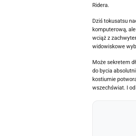
Ridera.
Dziś tokusatsu na
komputerową, ale 
wciąż z zachwyte
widowiskowe wybuc
Może sekretem dłu
do bycia absolutn
kostiumie potwora
wszechświat. I od