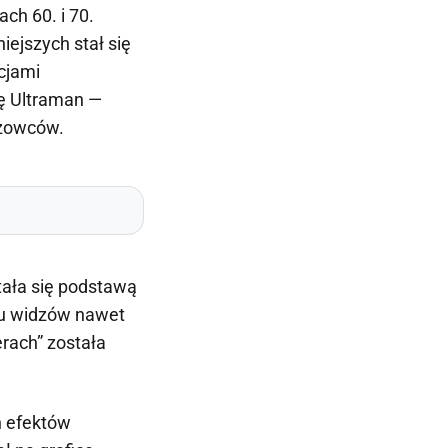
ch 60. i 70.
ejszych stał się
cjami
ię Ultraman —
eżowców.
tała się podstawą
lu widzów nawet
rach” została
h efektów