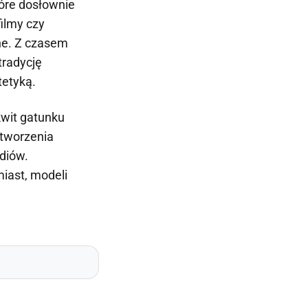
tóre dosłownie
ilmy czy
ne. Z czasem
tradycję
tetyką.
kwit gatunku
 tworzenia
diów.
iast, modeli