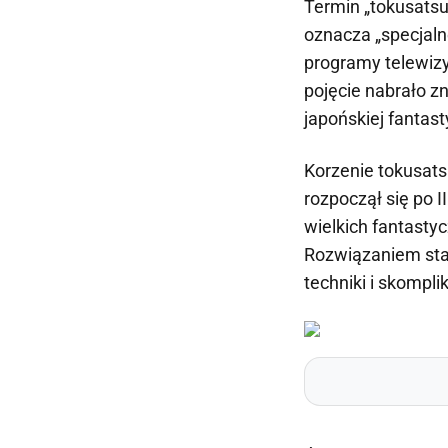
Termin „tokusats
oznacza „specjaln
programy telewizy
pojęcie nabrało z
japońskiej fantas
Korzenie tokusats
rozpoczął się po 
wielkich fantasty
Rozwiązaniem sta
techniki i skompl