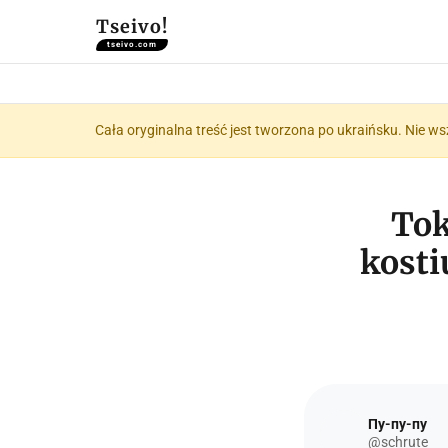
Tseivo!
tseivo.com
Cała oryginalna treść jest tworzona po ukraińsku. Nie ws
Tok
kosti
Пу-пу-пу
@schrute