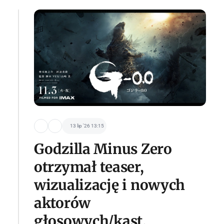
13 lip '26 13:15
Godzilla Minus Zero
otrzymał teaser,
wizualizację i nowych
aktorów
głosowych/kast.