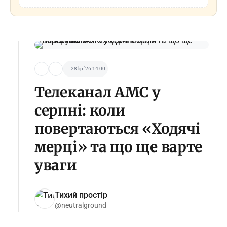
28 lip '26 14:00
Телеканал AMC у
серпні: коли
повертаються «Ходячі
мерці» та що ще варте
уваги
Тихий простір
@neutralground