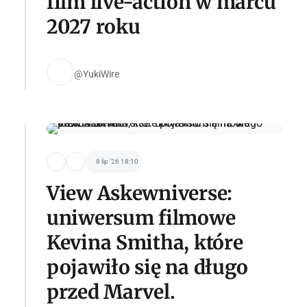
film live-action w marcu
2027 roku
@YukiWire
8 lip '26 18:10
View Askewniverse:
uniwersum filmowe
Kevina Smitha, które
pojawiło się na długo
przed Marvel.