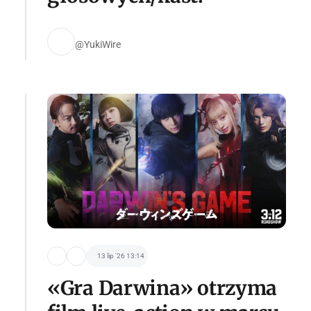
@YukiWire
13 lip '26 13:14
«Gra Darwina» otrzyma