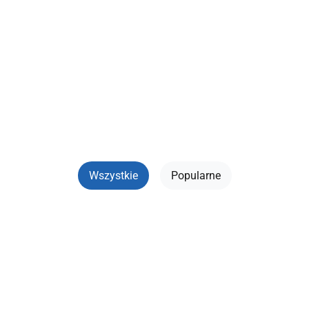
📝 Filmy i Seriali (Кіно та
Серіали)
Wszystkie
Popularne