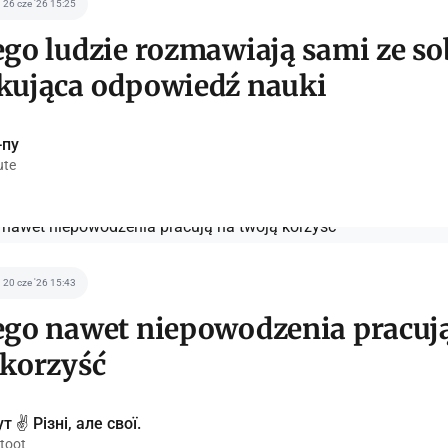
26 cze '26 15:25
ego ludzie rozmawiają sami ze so
kująca odpowiedź nauki
-пу
ute
20 cze '26 15:43
ego nawet niepowodzenia pracuj
 korzyść
т ✌️ Різні, але свої.
toot