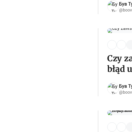
Був Ту
@boov
Czy za
błąd 
Був Ту
@boov