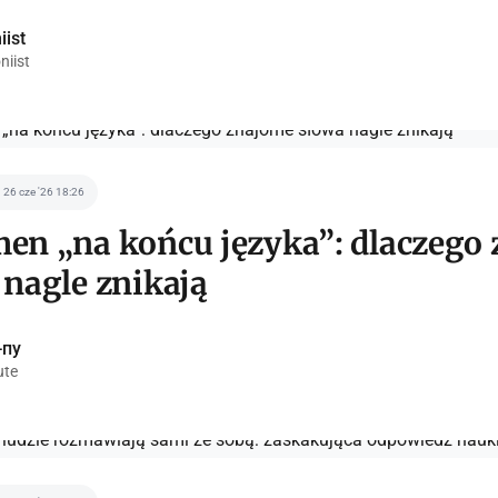
iist
niist
26 cze '26 18:26
en „na końcu języka”: dlaczego
 nagle znikają
-пу
ute