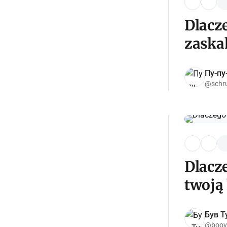
Dlacz
zaska
Пу-пу
@schr
Dlacz
twoją
Був Ту
@boov