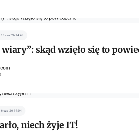
10 cze '26 14:48
 wiary”: skąd wzięło się to powi
a.com
a
6 cze '26 14:04
rło, niech żyje IT!