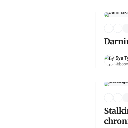
Darni
Був Ту
@boov
Stalki
chron