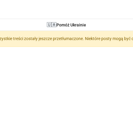
🇺🇦
Pomóż Ukrainie
zystkie treści zostały jeszcze przetłumaczone. Niektóre posty mogą być 
ychologia (Психо