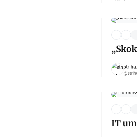
„Skok
strih
@strih
IT uma