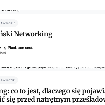
4 lip '26 13:15
ński Networking
т ✌️ Різні, але свої.
toot
1 lip '26 12:30
ng: co to jest, dlaczego się pojawi
ić się przed natrętnym prześlad