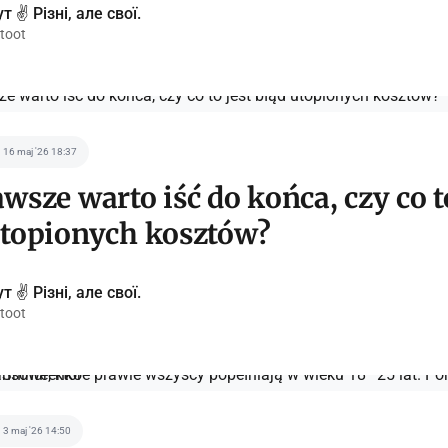
т ✌️ Різні, але свої.
toot
16 maj '26 18:37
wsze warto iść do końca, czy co t
utopionych kosztów?
т ✌️ Різні, але свої.
toot
3 maj '26 14:50