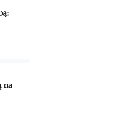
bą:
ą na