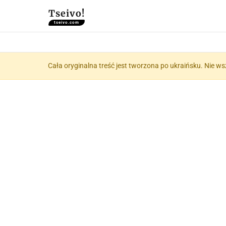
Tseivo!
tseivo.com
Cała oryginalna treść jest tworzona po ukraińsku. Nie ws
📝 Ps