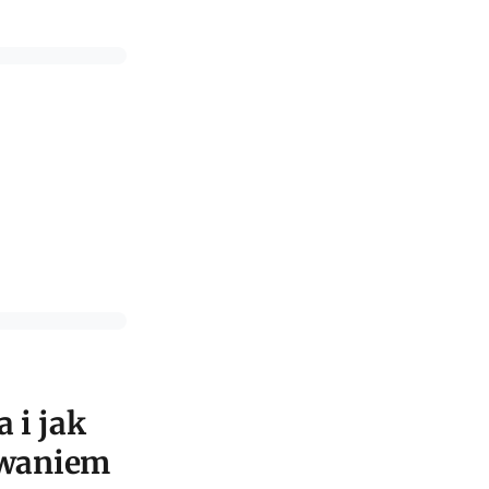
a i jak
owaniem