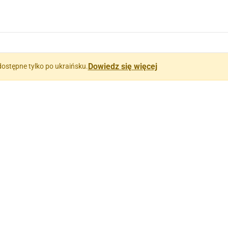
Dowiedz się więcej
dostępne tylko po ukraińsku.
логія)