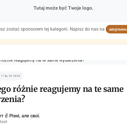
Tutaj może być Twoje logo.
sz zostać sponsorem tej kategorii. Napisz do nas na
adv@tseivo
11 lip '26 18:03
ego różnie reagujemy na te same
zenia?
т ✌️ Різні, але свої.
toot