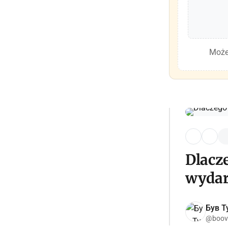
Może
Dlacz
wydar
Був Ту
@boov