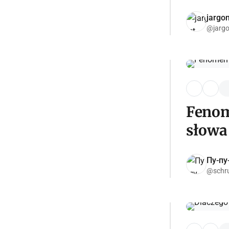
jargon
@jargo
Fenom
słowa
Пу-пу
@schr