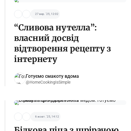
27 вер. '25, 12:02
“Сливова нутелла”:
власний досвід
відтворення рецепту з
інтернету
Готуємо смакоту вдома
@HomeCookingIsSimple
6 жовт. '25, 14:12
Білкова піца з шрірачою