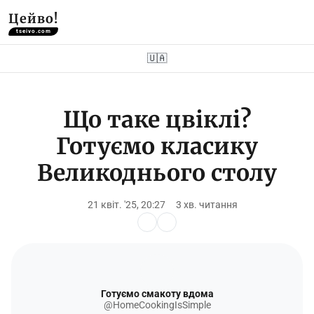
Цейво!
tseivo.com
🇺🇦
Що таке цвіклі?
Готуємо класику
Великоднього столу
21 квіт. '25, 20:27
3 хв. читання
Готуємо смакоту вдома
@HomeCookingIsSimple