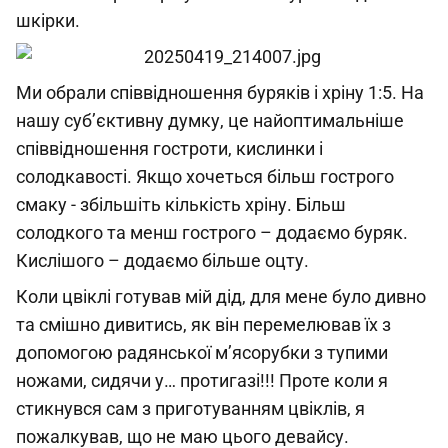
шкірки.
Ми обрали співвідношення буряків і хріну 1:5. На
нашу суб’єктивну думку, це найоптимальніше
співвідношення гостроти, кислинки і
солодкавості. Якщо хочеться більш гострого
смаку - збільшіть кількість хріну. Більш
солодкого та менш гострого – додаємо буряк.
Кислішого – додаємо більше оцту.
Коли цвіклі готував мій дід, для мене було дивно
та смішно дивитись, як він перемелював їх з
допомогою радянської м’ясорубки з тупими
ножами, сидячи у… протигазі!!! Проте коли я
стикнувся сам з приготуванням цвіклів, я
пожалкував, що не маю цього девайсу.