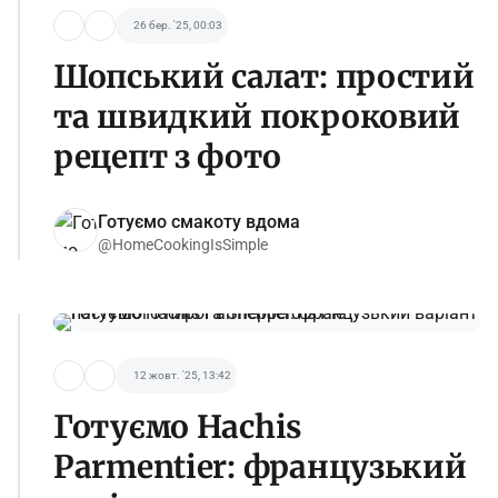
26 бер. '25, 00:03
Шопський салат: простий
та швидкий покроковий
рецепт з фото
Готуємо смакоту вдома
@HomeCookingIsSimple
12 жовт. '25, 13:42
Готуємо Hachis
Parmentier: французький