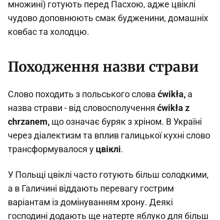
множині) готують перед Пасхою, адже цвіклі
чудово доповнюють смак будженини, домашніх
ковбас та холодцю.
Походження назви страви
Слово походить з польського слова
ćwikła,
а
назва страви - від словосполучення
ćwikła z
chrzanem,
що означає буряк з хріном. В Україні
через діалектизм та вплив галицької кухні слово
трансформувалося у
цвіклі
.
У Польщі цвіклі часто готують більш солодкими,
а в Галичині віддають перевагу гострим
варіантам із домінуванням хрону. Деякі
господині додають ще натерте яблуко для більш