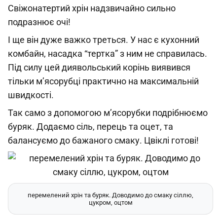
Свіжонатертий хрін надзвичайно сильно
подразнює очі!
І ще він дуже важко треться. У нас є кухонний
комбайн, насадка “тертка” з ним не справилась.
Під силу цей диявольський корінь виявився
тільки м’ясорубці практично на максимальній
швидкості.
Так само з допомогою м’ясорубки подрібнюємо
буряк. Додаємо сіль, перець та оцет, та
балансуємо до бажаного смаку. Цвіклі готові!
перемелений хрін та буряк. Доводимо до смаку сіллю,
цукром, оцтом