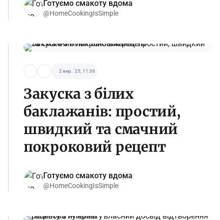
Готуємо смакоту вдома
@HomeCookingIsSimple
2 вер. '25, 11:36
Закуска з білих
баклажанів: простий,
швидкий та смачний
покроковий рецепт
Готуємо смакоту вдома
@HomeCookingIsSimple