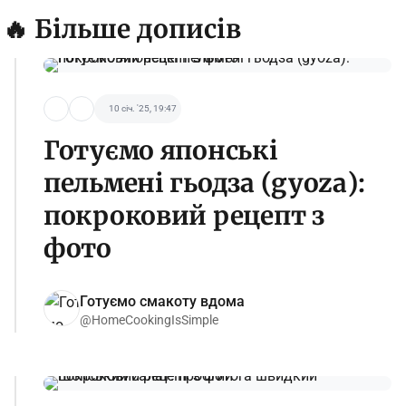
🔥 Більше дописів
10 січ. '25, 19:47
Готуємо японські
пельмені гьодза (gyoza):
покроковий рецепт з
фото
Готуємо смакоту вдома
@HomeCookingIsSimple