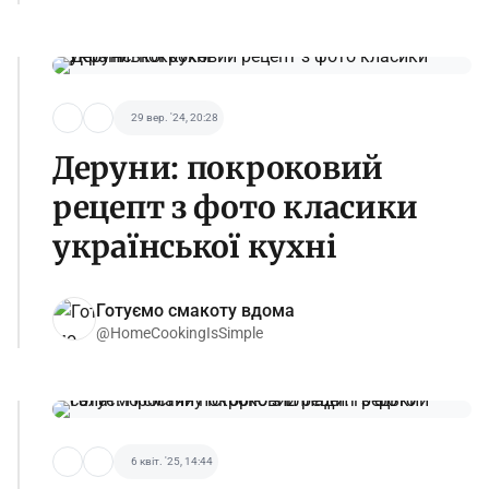
29 вер. '24, 20:28
Деруни: покроковий
рецепт з фото класики
української кухні
Готуємо смакоту вдома
@HomeCookingIsSimple
6 квіт. '25, 14:44