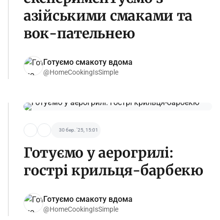
азійськими смаками та
вок-пательнею
Готуємо смакоту вдома
@HomeCookingIsSimple
30 бер. '25, 15:01
Готуємо у аерогрилі:
гострі крильця-барбекю
Готуємо смакоту вдома
@HomeCookingIsSimple