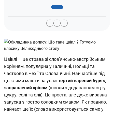
Цвіклі — це страва зі слов’янсько-австрійським
корінням, популярна у Галичині, Польщі та
частково в Чехії та Словаччині. Найчастіше під
цвіклями мають на увазі
тертий варений буряк,
заправлений хріном
(інколи з додаванням оцту,
цукру, солі та олії). Це проста, але дуже виразна
закуска з гостро-солодким смаком. Як правило,
найчастіше їх (слово використовується саме у