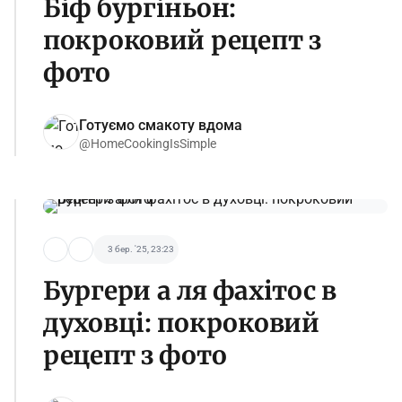
Біф бургіньон:
покроковий рецепт з
фото
Готуємо смакоту вдома
@HomeCookingIsSimple
3 бер. '25, 23:23
Бургери а ля фахітос в
духовці: покроковий
рецепт з фото