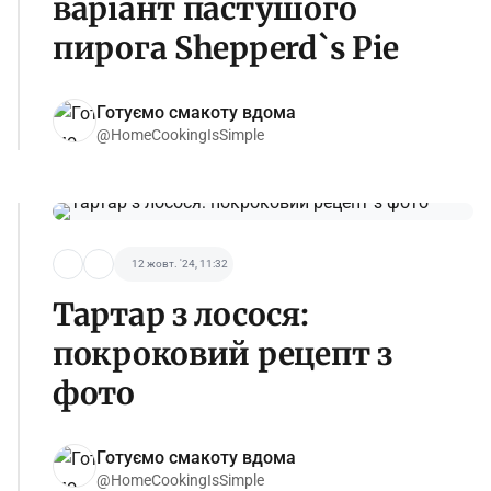
варіант пастушого
пирога Shepperd`s Pie
Готуємо смакоту вдома
@HomeCookingIsSimple
12 жовт. '24, 11:32
Тартар з лосося:
покроковий рецепт з
фото
Готуємо смакоту вдома
@HomeCookingIsSimple