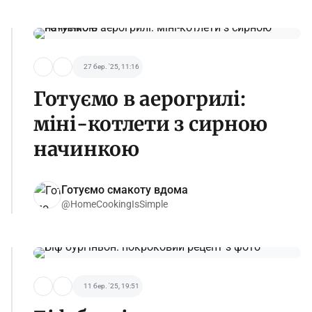
27 бер. '25, 11:16
Готуємо в аерогрилі:
міні-котлети з сирною
начинкою
Готуємо смакоту вдома
@HomeCookingIsSimple
11 бер. '25, 19:51