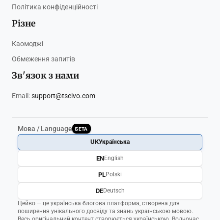
Політика конфіденційності
Різне
Каомоджі
Обмеження запитів
Зв'язок з нами
Email:
support@tseivo.com
Мова / Language
БЕТА
UK
Українська
EN
English
PL
Polski
DE
Deutsch
Цейво — це українська блогова платформа, створена для
поширення унікального досвіду та знань українською мовою.
Весь оригінальний контент створюється українською. Водночас,