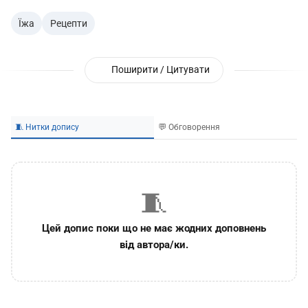
Їжа
Рецепти
Поширити / Цитувати
🧵 Нитки допису
💬 Обговорення
🧵
Цей допис поки що не має жодних доповнень
від автора/ки.