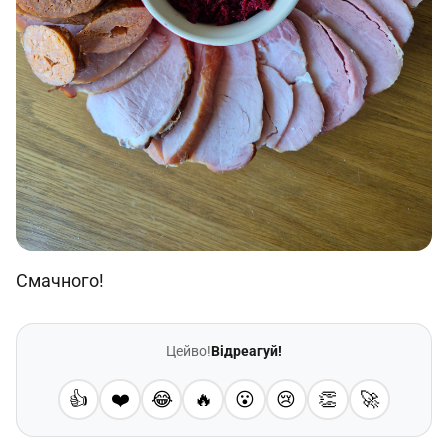
Смачного!
Цейво!
Відреагуй!
👍
❤️
😂
🔥
😮
😢
👏
🚀