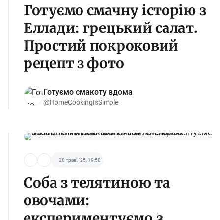
Готуємо смачну історію з
Еллади: грецький салат.
Простий покроковий
рецепт з фото
Готуємо смакоту вдома
@HomeCookingIsSimple
28 трав. '25, 19:58
Соба з телятиною та
овочами:
експериментуємо з