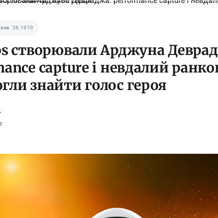
трав. '26, 19:10
os створювали Арджуна Деврад
mance capture і невдалий ранко
гли знайти голос героя
r
r