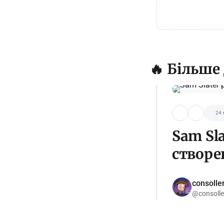
🔥 Більше
24 
Sam Sla
створе
consolle
@consolle