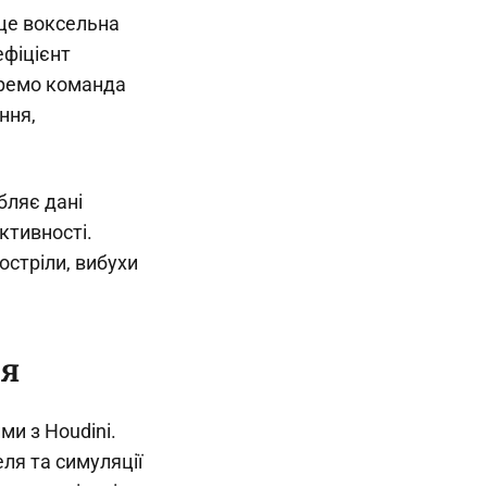
 це воксельна
ефіцієнт
Окремо команда
ння,
бляє дані
ктивності.
остріли, вибухи
ця
ми з Houdini.
еля та симуляції