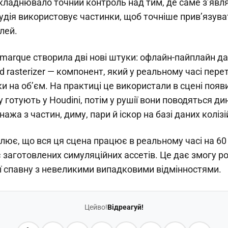
складнювало точний контроль над тим, де саме з’явл
удія використовує частинки, щоб точніше прив’язув
лей.
arque створила дві нові штуки: офлайн-пайплайн дан
oud rasterizer — компонент, який у реальному часі пер
и на об’єм. На практиці це використали в сцені появи
 готують у Houdini, потім у рушії вони поводяться ди
жа з частин, диму, пари й іскор на базі даних колізі
ює, що вся ця сцена працює в реальному часі на 60 
є заготовлених симуляційних ассетів. Це дає змогу р
ії спавну з невеликими випадковими відмінностями.
Цейво!
Відреагуй!