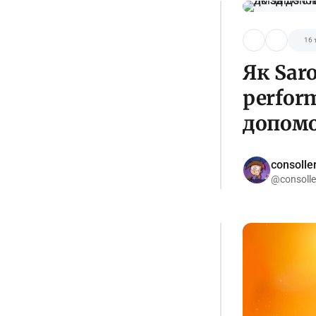
16 
Як Sar
perfor
допомо
consolle
@consolle