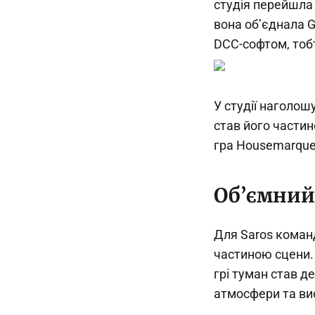
студія перейшла 
вона об’єднала G
DCC-софтом, тобт
У студії наголош
став його частин
гра Housemarque 
Об’ємний 
Для Saros коман
частиною сцени. П
грі туман став д
атмосфери та ви