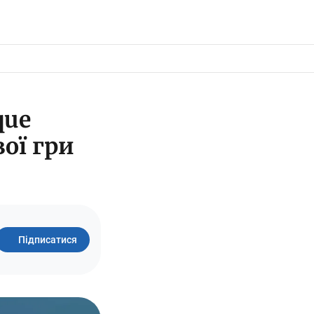
que
ої гри
Підписатися