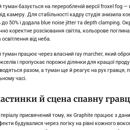
туман базується на переробленій версії froxel fog —
 під камеру. Для стабільності кадру студія знизила ко
 до 50% і додала blue noise jitter та depth clamping. 
чно коректне розсіювання світла, кольорове поглина
 освітлення від неба.
 туман працює через власний ray marcher, який обро
кселів і пропускає порожні ділянки для кращої проду
водяться разом, а туман ще й реагує на рух гравця, п
ьному часі.
частинки й сцена спавну грав
еріалу присвячений тому, як Graphite працює з дани
фекти будувалися через логіку на рівні кожного вокс