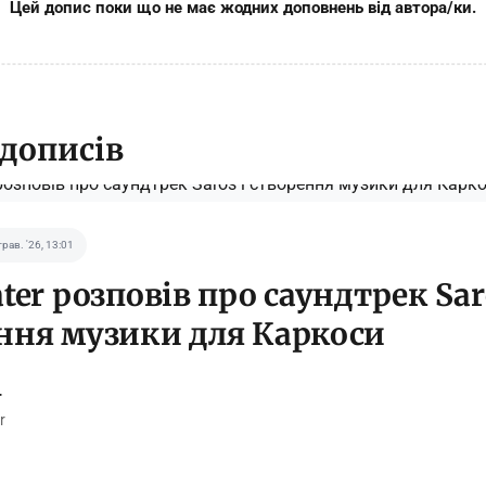
Цей допис поки що не має жодних доповнень від автора/ки.
 дописів
трав. '26, 13:01
ter розповів про саундтрек Sar
ння музики для Каркоси
r
r