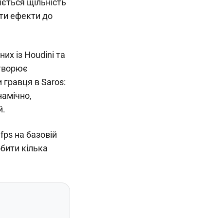
яється щільність
ати ефекти до
их із Houdini та
етворює
 гравця в Saros:
намічно,
й.
fps на базовій
обити кілька