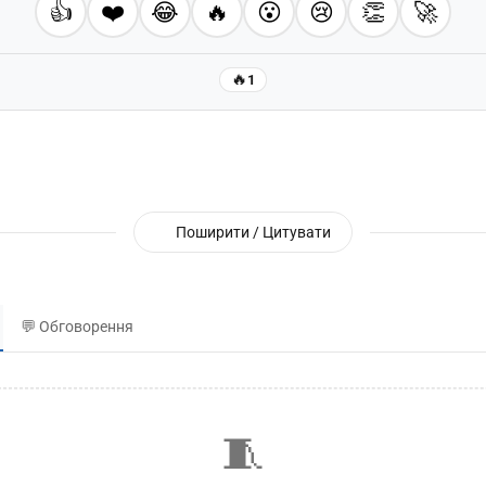
👍
❤️
😂
🔥
😮
😢
👏
🚀
🔥
1
Поширити / Цитувати
💬 Обговорення
🧵