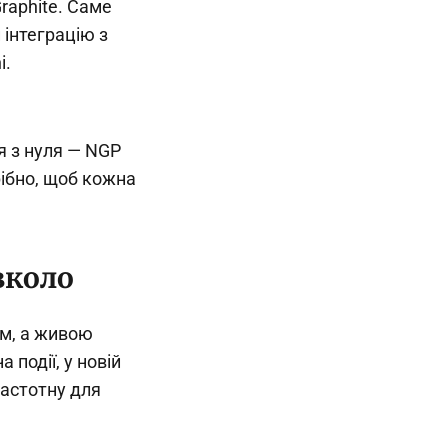
raphite. Саме
 інтеграцію з
i.
я з нуля — NGP
рібно, щоб кожна
вколо
ом, а живою
 події, у новій
частотну для