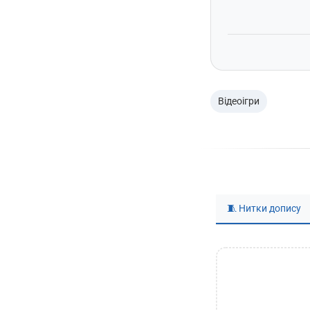
Відеоігри
🧵 Нитки допису