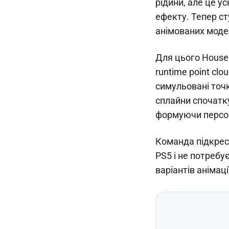
рідини, але це у
ефекту. Тепер ст
анімованих моде
Для цього Housem
runtime point cl
симульовані точк
сплайни спочатку
формуючи персона
Команда підкресл
PS5 і не потребу
варіантів анімац