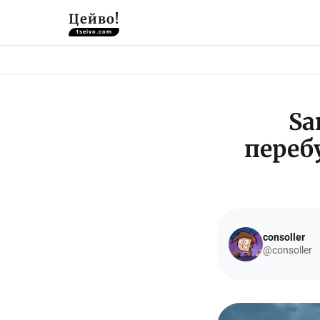
Цейво!
tseivo.com
Sa
переб
consoller
@consoller