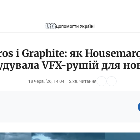
🇺🇦
Допомогти Україні
ros і Graphite: як Housemar
удувала VFX-рушій для нов
18 черв. '26, 14:04
2 хв. читання