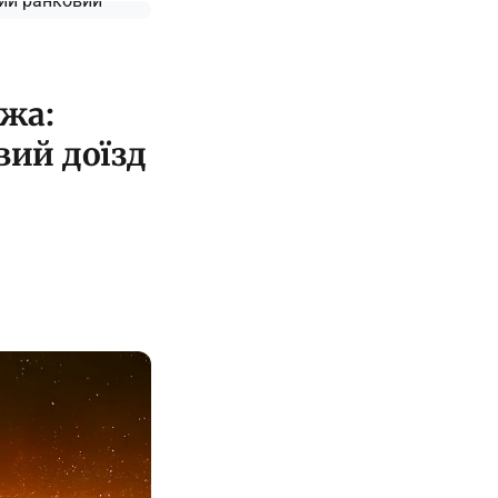
жа:
вий доїзд