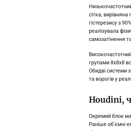
Низькочастотний 
сітка, вирівняна
гістерезису з 90%
реалізувала фізи
самозатінення та
Високочастотний
групами 8x8x8 во
Обидві системи з
та ворогів у реал
Houdini, 
Окремий блок мат
Раніше об’ємні е