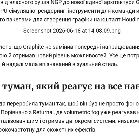
від власного рушія NGP до нової єдиної архітектури G
PU-сімуляцію, рендеринг, інструменти для команди й
о пакетами для створення графіки на кшталт Houdin
ують, що Graphite не замінив попередні напрацюванн
ою й отримав новий рівень можливостей. Усе це пот
й надалі мала впізнаваний візуальний стиль.
туман, який реагує на все на
да переробила туман так, щоб він був не просто фон
орівняно з Returnal, де volumetric fog уже реагував на
еталізованішим і отримав дві окремі системи: низько
сокочастотну для сюжетних ефектів.