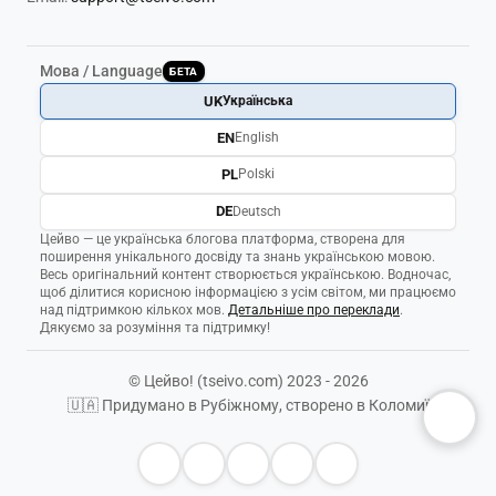
Мова / Language
БЕТА
UK
Українська
EN
English
PL
Polski
DE
Deutsch
Цейво — це українська блогова платформа, створена для
поширення унікального досвіду та знань українською мовою.
Весь оригінальний контент створюється українською. Водночас,
щоб ділитися корисною інформацією з усім світом, ми працюємо
над підтримкою кількох мов.
Детальніше про переклади
.
Дякуємо за розуміння та підтримку!
© Цейво! (tseivo.com) 2023 - 2026
🇺🇦 Придумано в Рубіжному, створено в Коломиї