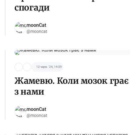
спогади
moonCat
@mooncat
12 черв. '24, 14:35
Жамевю. Коли мозок грає
з нами
moonCat
@mooncat