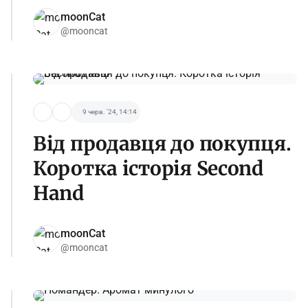
moonCat
@mooncat
9 черв. '24, 14:14
Від продавця до покупця.
Коротка історія Second
Hand
moonCat
@mooncat