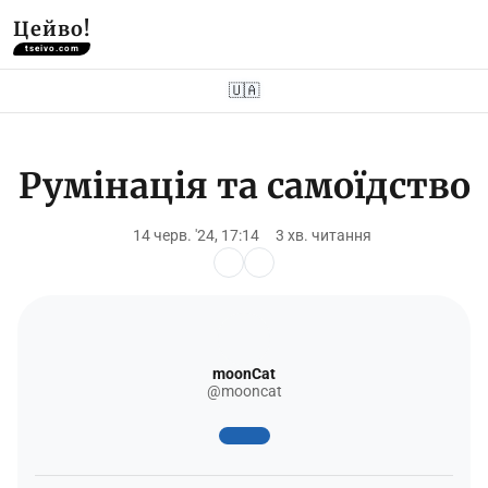
Цейво!
tseivo.com
🇺🇦
Румінація та самоїдство
14 черв. '24, 17:14
3 хв. читання
moonCat
@mooncat