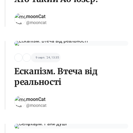
moonCat
@mooncat
9 серп. '24, 13:35
Ескапізм. Втеча від
реальності
moonCat
@mooncat