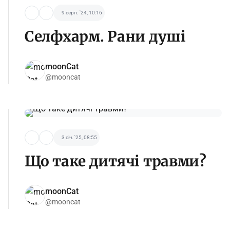
9 серп. '24, 10:16
Селфхарм. Рани душі
moonCat
@mooncat
3 січ. '25, 08:55
Що таке дитячі травми?
moonCat
@mooncat