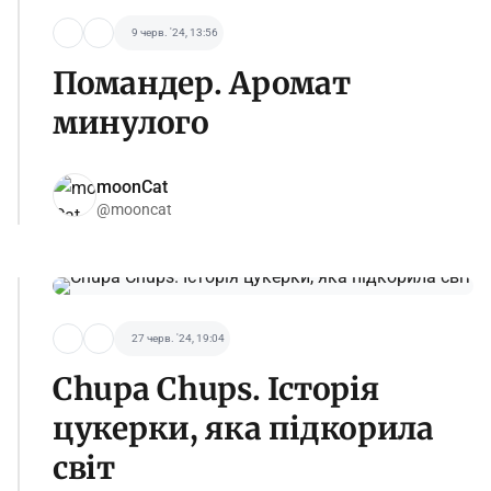
9 черв. '24, 13:56
Помандер. Аромат
минулого
moonCat
@mooncat
27 черв. '24, 19:04
Chupa Chups. Історія
цукерки, яка підкорила
світ