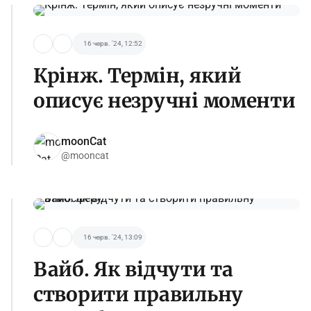
16 черв. '24, 12:52
Крінж. Термін, який
описує незручні моменти
moonCat
@mooncat
16 черв. '24, 13:09
Вайб. Як відчути та
створити правильну