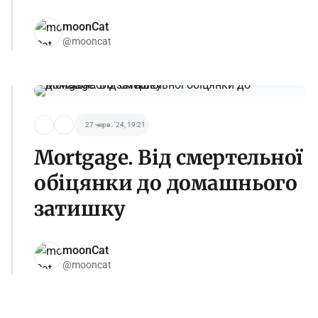
moonCat
@mooncat
27 черв. '24, 19:21
Mortgage. Від смертельної
обіцянки до домашнього
затишку
moonCat
@mooncat