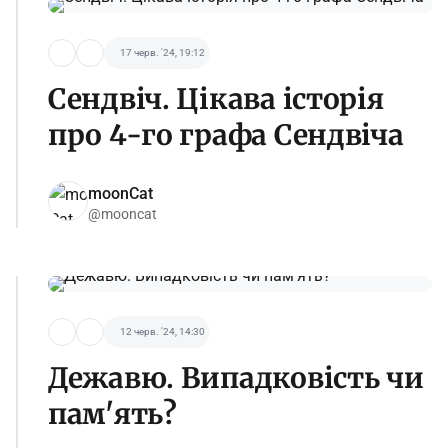
17 черв. '24, 19:12
Сендвіч. Цікава історія
про 4-го графа Сендвіча
moonCat
@mooncat
12 черв. '24, 14:30
Дежавю. Випадковість чи
пам'ять?