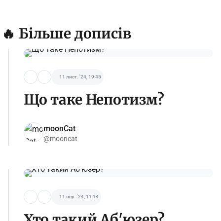
🔥 Більше дописів
11 лист. '24, 19:45
Що таке Непотизм?
moonCat
@mooncat
11 вер. '24, 11:14
Хто такий Аб'юзер?