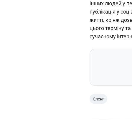
інших людей у пе
публікація у со
житті, крінж доз
цього терміну т
сучасному інтерн
Сленг