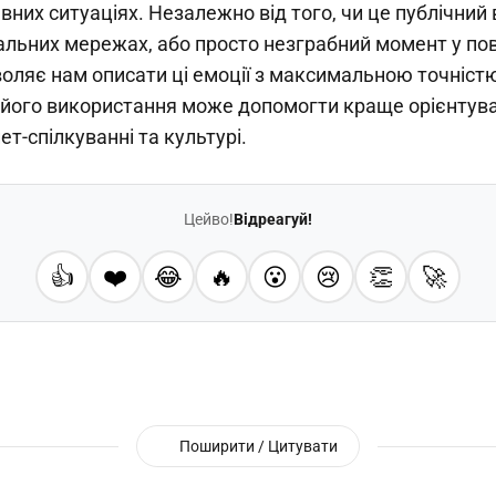
вних ситуаціях. Незалежно від того, чи це публічний 
ціальних мережах, або просто незграбний момент у п
воляє нам описати ці емоції з максимальною точніст
а його використання може допомогти краще орієнтув
ет-спілкуванні та культурі.
Цейво!
Відреагуй!
👍
❤️
😂
🔥
😮
😢
👏
🚀
Поширити / Цитувати