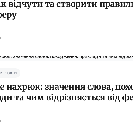
Як відчути та створити правил
феру
t
t
ер. '24, 06:14
е нахрюк: значення слова, по
ди та чим відрізняється від ф
t
t