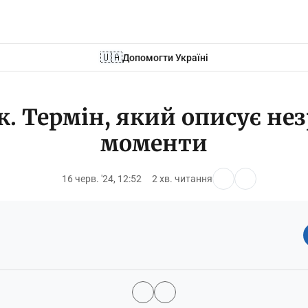
🇺🇦
Допомогти Україні
. Термін, який описує не
моменти
16 черв. '24, 12:52
2 хв. читання