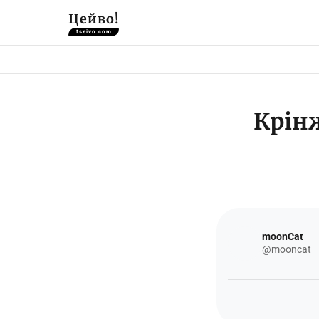
Цейво!
tseivo.com
Крінж
moonCat
@mooncat