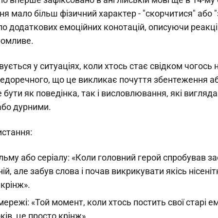
я мало більш фізичний характер - "скорчитися" або "
ло додаткових емоційних конотацій, описуючи реакц
ромливе.
ується у ситуаціях, коли хтось стає свідком чогось 
недоречного, що це викликає почуття збентеження а
бути як поведінка, так і висловлювання, які вигляд
бо дурними.
стання:
льму або серіалу: «Коли головний герой спробував з
ній, але забув слова і почав викрикувати якісь нісеніт
крінж».
мережі: «Той момент, коли хтось постить свої старі 
оків, це просто крінж».