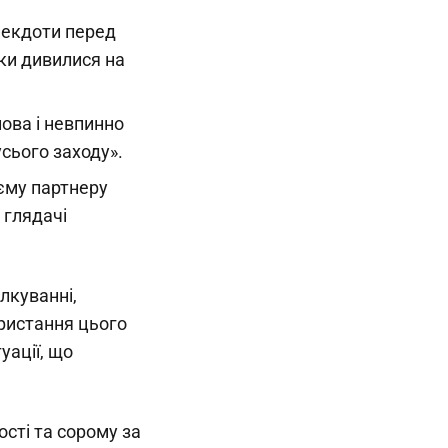
анекдоти перед
чки дивилися на
лова і невпинно
сього заходу».
оєму партнеру
 глядачі
лкуванні,
ористання цього
уації, що
сті та сорому за