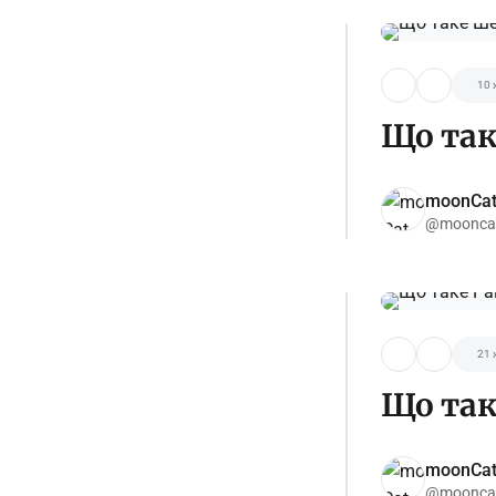
10 
Що та
moonCa
@moonca
21 
Що так
moonCa
@moonca