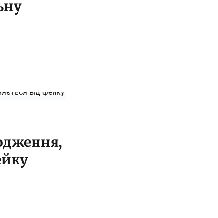
ьну
ходження,
ейку