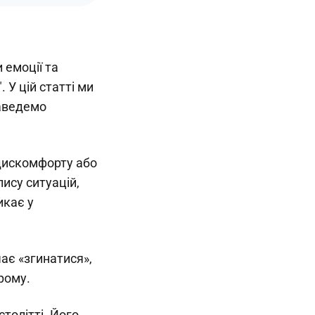
 емоції та
 У цій статті ми
наведемо
 дискомфорту або
ису ситуацій,
икає у
чає «згинатися»,
рому.
столітті. Його