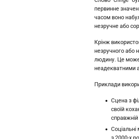
первинне значенн
часом воно набу
незручне або со
Крінж використов
незручного або 
людину. Це може 
неадекватними а
Приклади викори
Сцена з фі
своїй коха
справжній 
Соціальні 
з 2000-х р