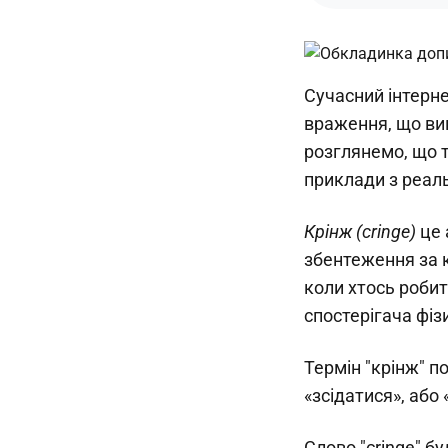
Сучасний інтерне
враження, що вини
розглянемо, що т
приклади з реал
Крінж (cringe)
це 
збентеження за к
коли хтось робит
спостерігача фіз
Термін "крінж" по
«зсідатися», або
Слово "cringe" б