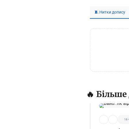
🧵 Нитки допису
🔥 Більше
16 