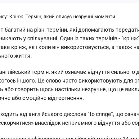
т багатий на різні терміни, які допомагають передати
кають у спілкуванні. Один із таких термінів - "крінж".
аке крінж, як і коли він використовується, а також 
ьного життя.
англійський термін, який означає відчуття сильного
огось іншого. Це слово часто використовують для оп
ь або говорить щось настільки незручне, що це викл
ичне або емоційне відторгнення.
ходить від англійського дієслова "to cringe", що озна
 «скорчитися» внаслідок неприємного відчуття або со
уло вперше зафіксовано в англійській мові ще в 14-му 