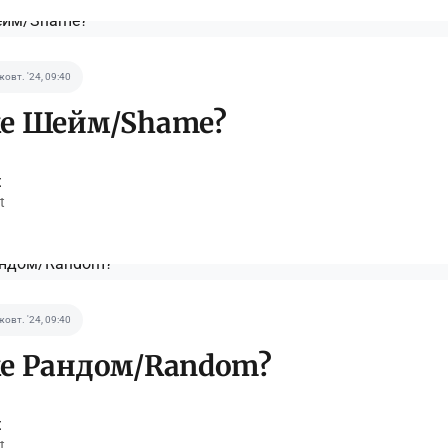
жовт. '24, 09:40
ке Шейм/Shame?
t
t
жовт. '24, 09:40
е Рандом/Random?
t
t