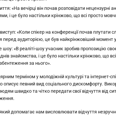
ття: «На вечірці він почав розповідати нецензурні 
ями, і це було настільки крінжово, що всі просто мов
виступ: «Коли спікер на конференції почав плутати с
я перед аудиторією, це був найкрінжовіший момент у
е шоу: «В реаліті-шоу учасник зробив пропозицію св
 днів знайомства, і це було настільки крінжово, що всі
збентеження за нього».
ярним терміном у молодіжній культурі та інтернет-спі
но описує певний вид соціального дискомфорту. Вик
юдям швидко та чітко передати свої відчуття від сит
ження.
 який допомагає нам висловлювати відчуття незручно