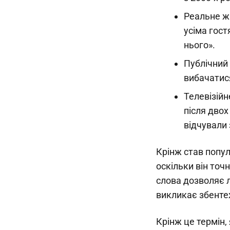
Реальне жи
усіма гост
нього».
Публічний 
вибачатис
Телевізійн
після двох
відчували 
Крінж став попул
оскільки він точ
слова дозволяє л
викликає збенте
Крінж це термін,