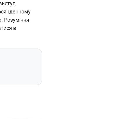
виступ,
овсякденному
ю. Розуміння
атися в