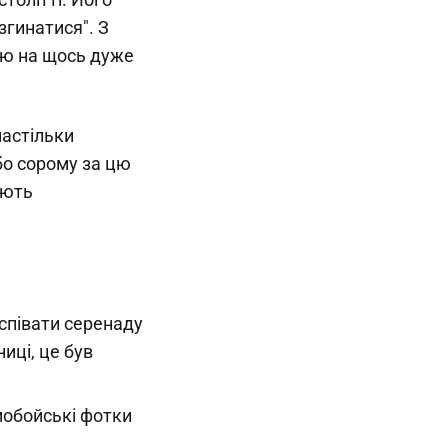
згинатися". З
ію на щось дуже
настільки
бо сорому за цю
ають
аспівати серенаду
ниці, це був
емобойські фотки