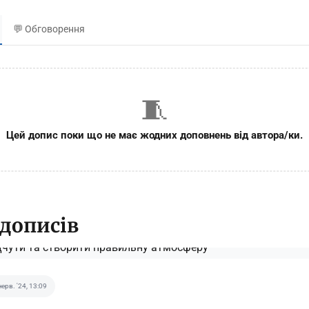
💬 Обговорення
🧵
Цей допис поки що не має жодних доповнень від автора/ки.
 дописів
черв. '24, 13:09