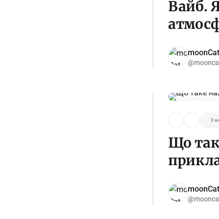
Вайб. 
атмос
moonCa
@moonca
3 в
Що так
прикла
moonCa
@moonca