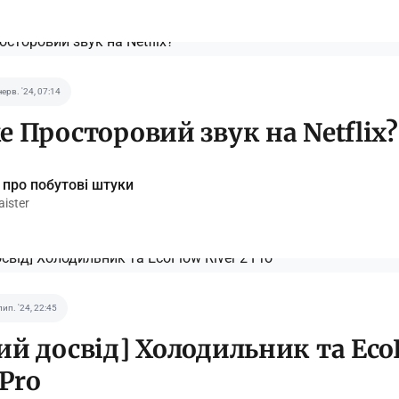
черв. '24, 07:14
е Просторовий звук на Netflix?
 про побутові штуки
ister
лип. '24, 22:45
ий досвід] Холодильник та Eco
 Pro