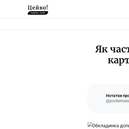
Цейво!
tseivo.com
Як час
кар
Нотатки про
@pockemais