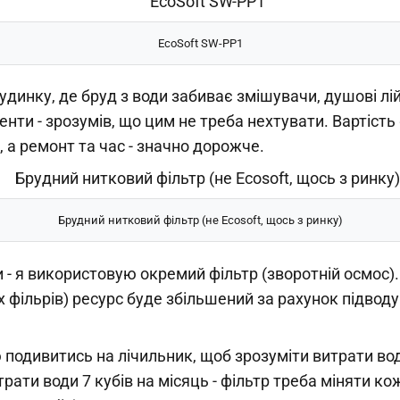
EcoSoft SW-PP1
динку, де бруд з води забиває змішувачи, душові лій
енти - зрозумів, що цим не треба нехтувати. Вартість 
, а ремонт та час - значно дорожче.
Брудний нитковий фільтр (не Ecosoft, щось з ринку)
 - я використовую окремий фільтр (зворотній осмос).
іх фільрів) ресурс буде збільшений за рахунок підводу
подивитись на лічильник, щоб зрозуміти витрати вод
рати води 7 кубів на місяць - фільтр треба міняти кож