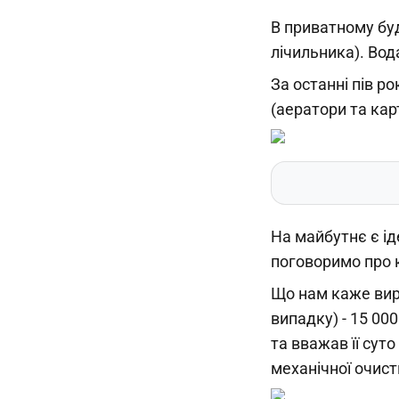
В приватному буд
лічильника). Вод
За останні пів р
(аератори та кар
На майбутнє є ід
поговоримо про 
Що нам каже виро
випадку) - 15 000
та вважав її сут
механічної очистк