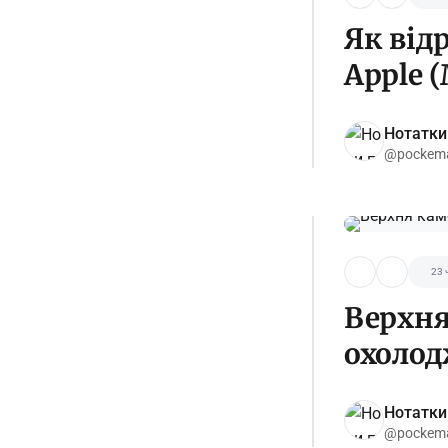
Як від
Apple (
Нотатки
@pockema
23 
Верхня
охолод
Нотатки
@pockema