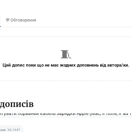
💬 Обговорення
🧵
Цей допис поки що не має жодних доповнень від автора/ки.
 дописів
трав. '24, 14:47