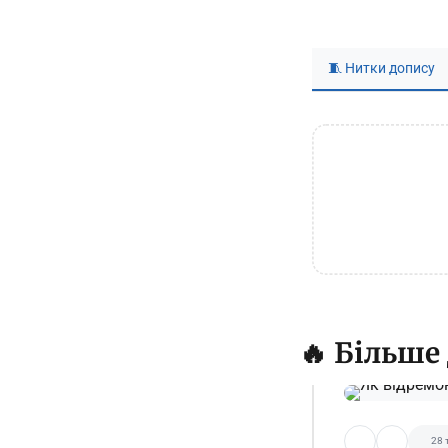
🧵 Нитки допису
🔥 Більше
28 