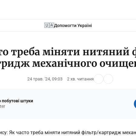
🇺🇦
Допомогти Україні
то треба міняти нитяний 
тридж механічного очище
24 трав. '24, 09:03
2 хв. читання
 побутові штуки
ter