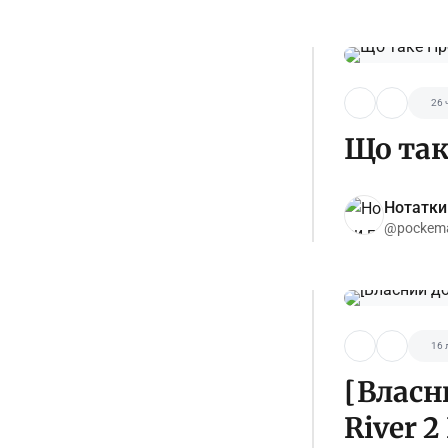
26 
Що так
Нотатки
@pockema
16 
[Власн
River 2