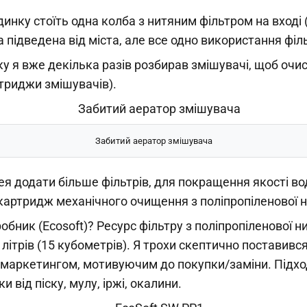
инку стоїть одна колба з нитяним фільтром на вході 
а підведена від міста, але все одно використання філ
оку я вже декілька разів розбирав змішувачі, щоб очис
триджи змішувачів).
Забитий аератор змішувача
ея додати більше фільтрів, для покращення якості во
картридж механічного очищення з поліпропіленової н
бник (Ecosoft)? Ресурс фільтру з поліпропіленової н
 літрів (15 кубометрів). Я трохи скептично поставивс
о маркетингом, мотивуючим до покупки/заміни. Підх
и від піску, мулу, іржі, окалини.