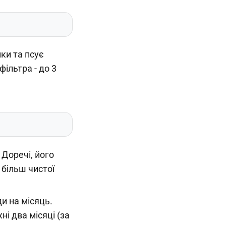
ки та псує
фільтра - до 3
 Доречі, його
 більш чистої
и на місяць.
ні два місяці (за