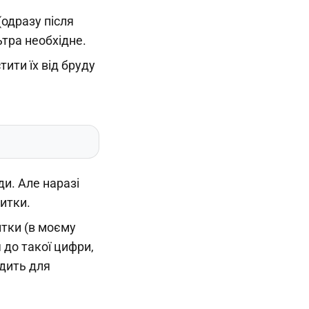
(одразу після
ьтра необхідне.
тити їх від бруду
ди. Але наразі
итки.
итки (в моєму
я до такої цифри,
одить для