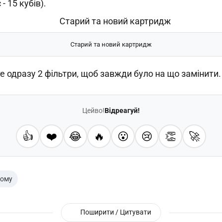
- 15 кубів).
Старий та новий картридж
е одразу 2 фільтри, щоб завжди було на що замінити.
Цейво!
Відреагуй!
👍
❤️
😂
🔥
😮
😢
👏
🚀
дому
Поширити / Цитувати