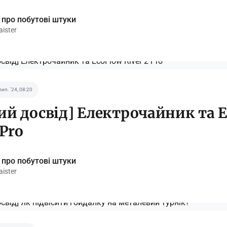
 про побутові штуки
ister
лип. '24, 08:20
ий досвід] Електрочайник та 
 Pro
 про побутові штуки
ister