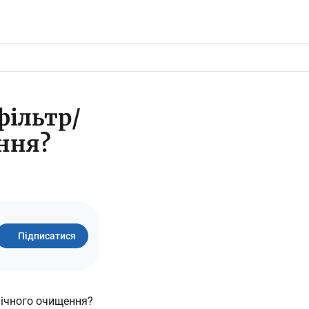
фільтр/
ння?
Підписатися