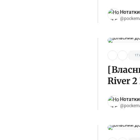
Нотатки
@pockema
17 
[Власн
River 2
Нотатки
@pockema