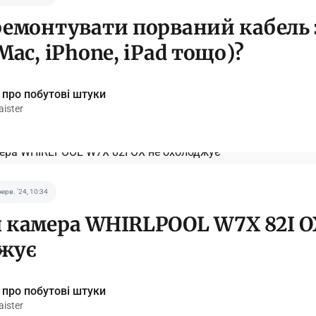
ремонтувати порваний кабель
Mac, iPhone, iPad тощо)?
 про побутові штуки
ister
черв. '24, 10:34
 камера WHIRLPOOL W7X 82I O
жує
 про побутові штуки
ister