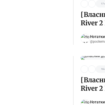
17 
[Власн
River 2
Нотатки
@pockema
16 
[Власн
River 2
Нотатки