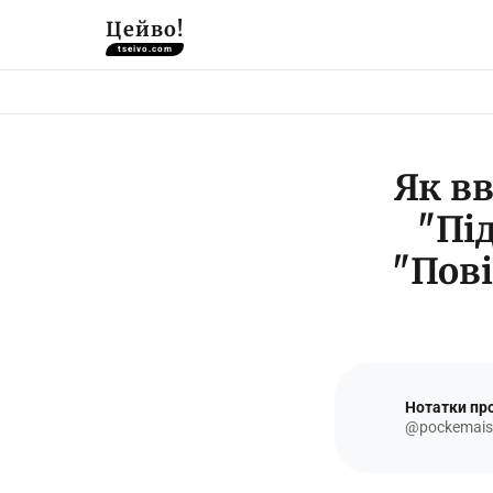
Цейво!
tseivo.com
Як в
"Пі
"Пові
Нотатки про
@pockemais