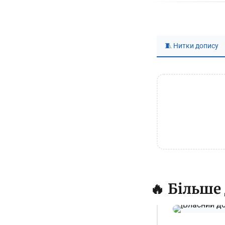
🧵 Нитки допису
🔥 Більше