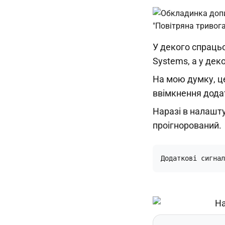
У декого спрацьо
Systems, а у дек
На мою думку, ц
ввімкнення додат
Наразі в налашт
проігнорований.
Додаткові сигнал