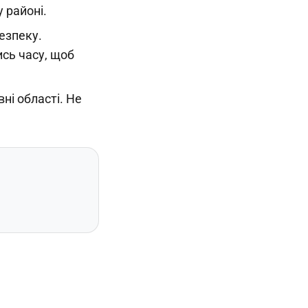
 районі.
езпеку.
ись часу, щоб
ні області. Не