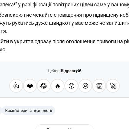
пека!" у разі фіксації повітряних цілей саме у вашому
безпекою і не чекайте сповіщення про підвищену неб
ожуть рухатись дуже швидко і у вас може не залишит
тя.
ти в укриття одразу після оголошення тривоги на рів
ою.
Цейво!
Відреагуй!
👍
❤️
😂
🔥
😮
😢
👏
🚀
Комп'ютери та технології