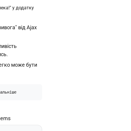
ивога" від Ajax
ливість
ись.
егко може бути
альніше