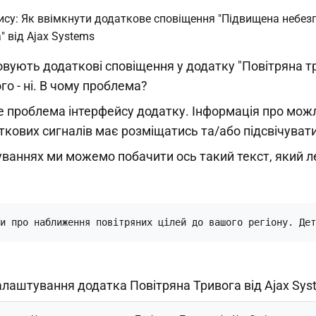
вують додаткові сповіщення у додатку "Повітряна тр
ого - ні. В чому проблема?
е проблема інтерфейсу додатку. Інформація про мож
кових сигналів має розміщатись та/або підсвічуват
уваннях ми можемо побачити ось такий текст, який л
и про наближення повітряних цілей до вашого регіону. Дет