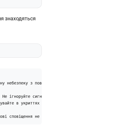
ня знаходяться
ну небезпеку з повітря у вашому регіоні.

 Не ігноруйте сигнали повітряної тривоги.

увайте в укриттях до відбою.

ові сповіщення не надходитимуть, якщо ви обрали лише обл