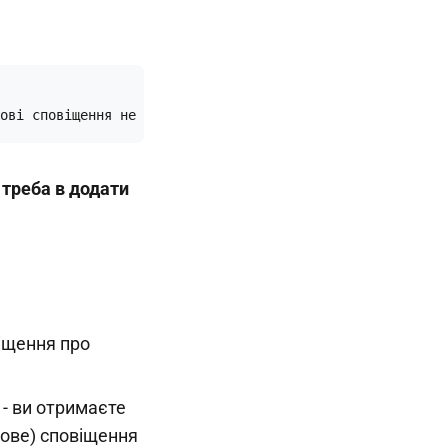
ові сповіщення не надходитимуть, якщо ви обрали лише обл
 треба в додати
віщення про
 - ви отримаєте
кове) сповіщення