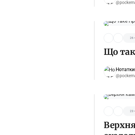
@pockema
26 
Що так
Нотатки
@pockema
23 
Верхня