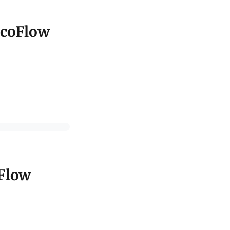
EcoFlow
Flow