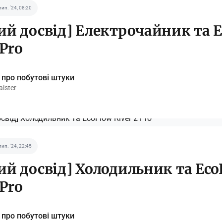
лип. '24, 08:20
ий досвід] Електрочайник та 
 Pro
 про побутові штуки
ister
лип. '24, 22:45
ий досвід] Холодильник та Eco
 Pro
 про побутові штуки