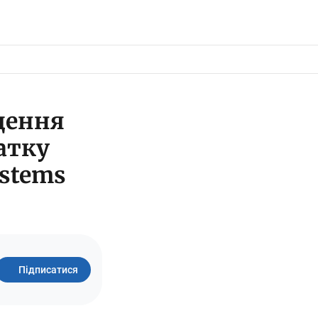
щення
атку
ystems
Підписатися