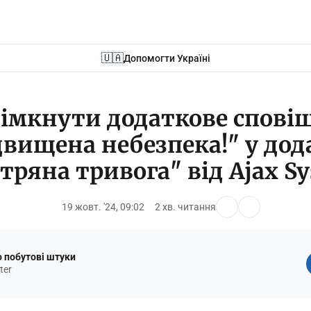
🇺🇦
Допомогти Україні
вімкнути додаткове спові
двищена небезпека!" у дод
тряна тривога" від Ajax S
19 жовт. '24, 09:02
2 хв. читання
 побутові штуки
ter