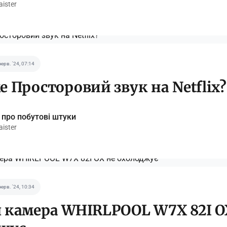
ister
черв. '24, 07:14
е Просторовий звук на Netflix?
 про побутові штуки
ister
черв. '24, 10:34
 камера WHIRLPOOL W7X 82I O