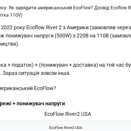
2022 року Ecoflow River 2 з Америки (замовляв через
ож понижувач напруги (500W) з 220В на 110В (замовл
ництва).
вка + податок) + (понижувач + доставка) на той час 
. Зараз ситуація зовсім інша.
ериканський EcoFlow?
ережі + понижувач напруги
EcoFlow River2 USA