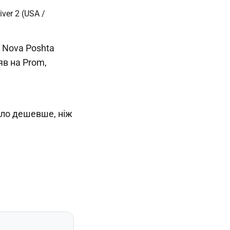
 Nova Poshta
яв на Prom,
було дешевше, ніж