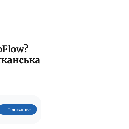
oFlow?
риканська
Підписатися