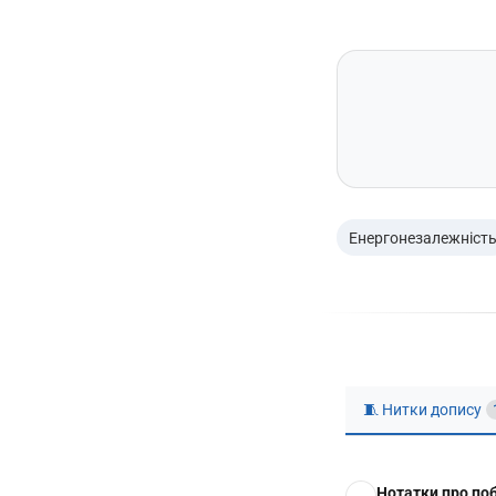
Енергонезалежніст
🧵 Нитки допису
Нотатки про по