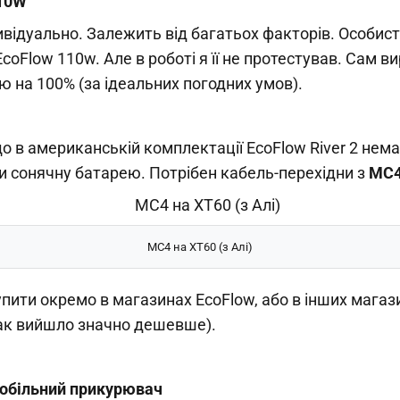
110W
ивідуально. Залежить від багатьох факторів. Особист
coFlow 110w. Але в роботі я її не протестував. Сам в
 на 100% (за ідеальних погодних умов).
що в американській комплектації EcoFlow River 2 нем
и сонячну батарею. Потрібен кабель-перехідни з
MC4
MC4 на XT60 (з Алі)
ити окремо в магазинах EcoFlow, або в інших магаз
так вийшло значно дешевше).
мобільний прикурювач