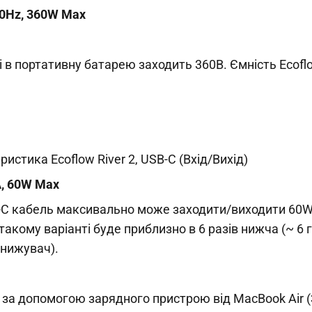
0Hz, 360W Max
і в портативну батарею заходить 360В. Ємність Ecoflow
ристика Ecoflow River 2, USB-C (Вхід/Вихід)
A, 60W Max
-C кабель максивально може заходити/виходити 60W
акому варіанті буде приблизно в 6 разів нижча (~ 6 го
онижувач).
за допомогою зарядного пристрою від MacBook Air (3