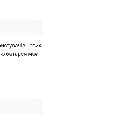
ристувачів нових
тю батарея має