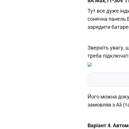
8A Max,11-30V 
Тут все дуже інд
сонячна панель E
зарядити батарею
Зверніть увагу, 
треба підключат
Його можна докуп
замовляв з Ali (
Варіант 4. Авто