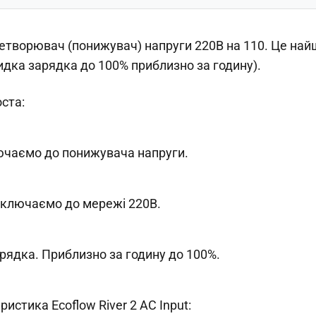
етворювач (понижувач) напруги 220В на 110. Це на
дка зарядка до 100% приблизно за годину).
ста:
лючаємо до понижувача напруги.
дключаємо до мережі 220В.
арядка. Приблизно за годину до 100%.
истика Ecoflow River 2 AC Input: