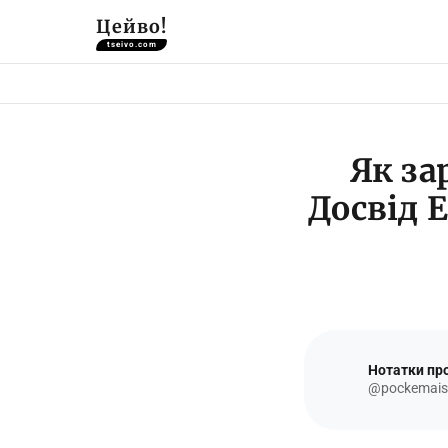
Цейво!
tseivo.com
Як за
Досвід E
Нотатки про
@pockemais