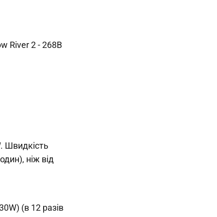
 River 2 - 268В
. Швидкість
дин), ніж від
0W) (в 12 разів