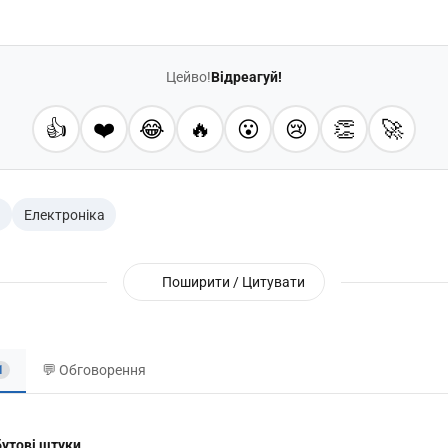
Цейво!
Відреагуй!
👍
❤️
😂
🔥
😮
😢
👏
🚀
ь
Електроніка
Поширити / Цитувати
💬 Обговорення
1
бутові штуки