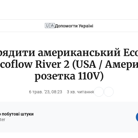
🇺🇦
Допомогти Україні
рядити американський Ec
coflow River 2 (USA / Аме
розетка 110V)
6 трав. '23, 08:23
3 хв. читання
 побутові штуки
ter