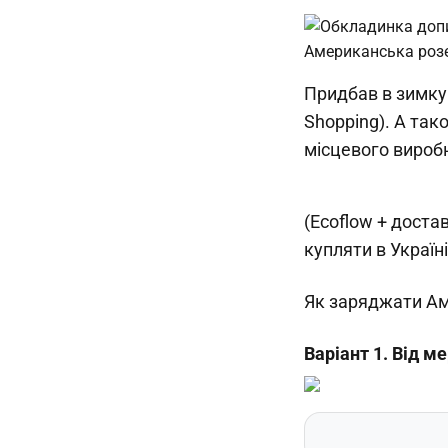
Придбав в зимку 
Shopping). А так
місцевого вироб
(Ecoflow + доста
купляти в Україні
Як заряджати Ам
Варіант 1. Від м