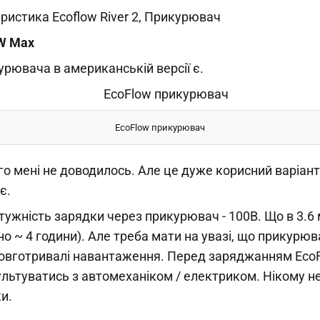
ристика Ecoflow River 2, Прикурювач
0W Max
рювача в американській версії є.
EcoFlow прикурювач
о мені не доводилось. Але це дуже корисний варіант
є.
ужність зарядки через прикурювач - 100В. Що в 3.6 
о ~ 4 години). Але треба мати на увазі, що прикурюв
довготривалі навантаження. Перед заряджанням EcoF
льтуватись з автомеханіком / електриком. Нікому не
и.