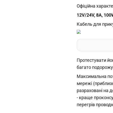
Офіційна характе
12V/24V, 8A, 10
Кабель для прику
Протестувати йог
багато подорожу
Максимальна пот
мережі (приблизн
разраховані на 
- краще проконсу
перегрів проводк