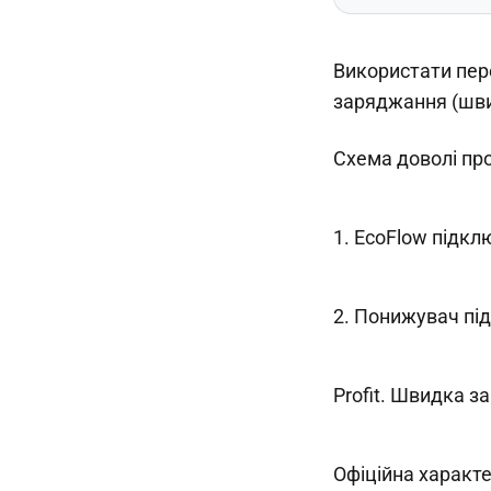
Використати пер
заряджання (шви
Схема доволі про
1. ЕсоFlow підк
2. Понижувач пі
Profit. Швидка з
Офіційна характер