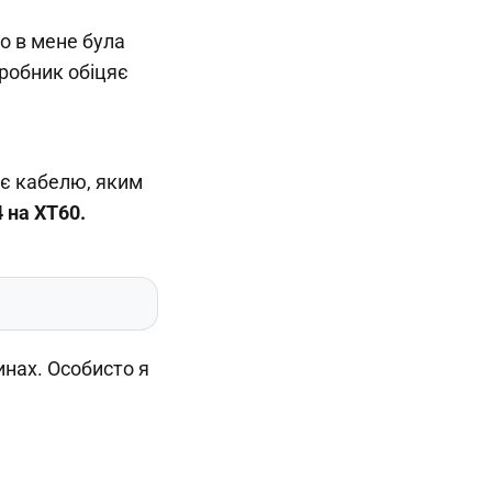
о в мене була
иробник обіцяє
ає кабелю, яким
 на XT60.
инах. Особисто я